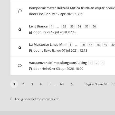
Pompdruk meter Bezzera Mitica trilde en wijzer breek
door
FinalBob
,
vr 17 apr 2026, 13:21
Lelit Bianca
1
…
52
53
54
55
56
door
Pti
,
di 17 jul 2018, 07:48
La Marzocco Linea Mini
1
…
46
47
48
49
50
door
gilleko B.
,
wo 07 jul 2021, 12:13
Vacuumventiel met slangaansluiting
1
2
3
door
HeinK
,
vr 03 apr 2026, 18:00
1
2
3
4
5
…
68
Pagina
1
van
68
1
Terug naar het forumoverzicht