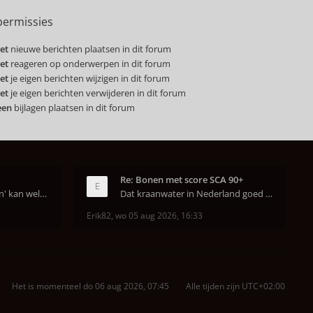
ermissies
et
nieuwe berichten plaatsen in dit forum
et
reageren op onderwerpen in dit forum
et
je eigen berichten wijzigen in dit forum
et
je eigen berichten verwijderen in dit forum
een
bijlagen plaatsen in dit forum
Re: Bonen met score SCA 90+
Dat van dat 'jaren geleden' kan wel kloppen, onze
Dat kraanwater in Nederland goed is heeft helema
Erik82
,
wo 05 aug 2026, 16:33
Het is momenteel do 06 aug 2026, 07:45
Alle tijden zijn
UTC+02:00