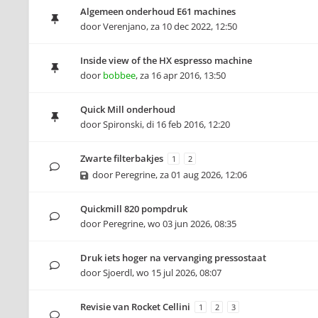
Algemeen onderhoud E61 machines
door
Verenjano
,
za 10 dec 2022, 12:50
Inside view of the HX espresso machine
door
bobbee
,
za 16 apr 2016, 13:50
Quick Mill onderhoud
door
Spironski
,
di 16 feb 2016, 12:20
Zwarte filterbakjes
1
2
door
Peregrine
,
za 01 aug 2026, 12:06
Quickmill 820 pompdruk
door
Peregrine
,
wo 03 jun 2026, 08:35
Druk iets hoger na vervanging pressostaat
door
Sjoerdl
,
wo 15 jul 2026, 08:07
Revisie van Rocket Cellini
1
2
3