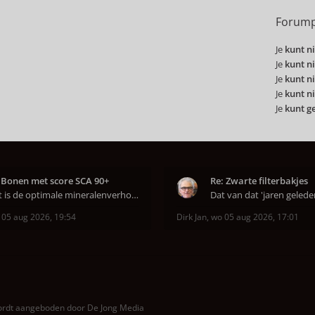
Forump
Je
kunt ni
Je
kunt ni
Je
kunt ni
Je
kunt ni
Je
kunt g
 Bonen met score SCA 90+
Re: Zwarte filterbakjes
Wat is de optimale mineralenverhouding volgens j
 05 aug 2026, 19:54
Dirk Jan
,
wo 05 aug 2026, 17:01
wordt aangeboden door
De Jong Media