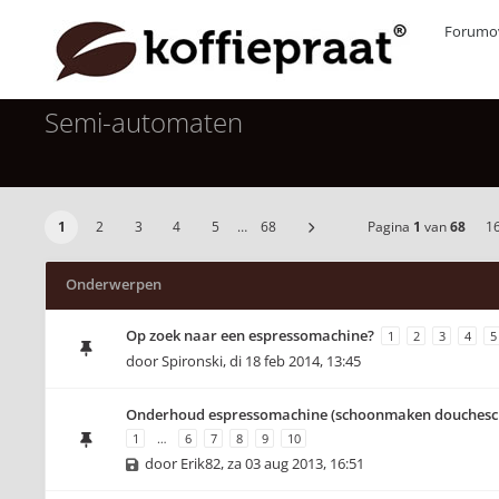
Forumov
Semi-automaten
1
2
3
4
5
…
68
Pagina
1
van
68
1
Onderwerpen
Op zoek naar een espressomachine?
1
2
3
4
5
door
Spironski
,
di 18 feb 2014, 13:45
Onderhoud espressomachine (schoonmaken douches
1
…
6
7
8
9
10
door
Erik82
,
za 03 aug 2013, 16:51