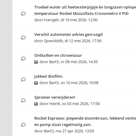
Troebel water uit heetwaterpijpje én langzaam oplop
temperatuur Rocket Mozzafiato Cronometro V PID
door
Hansjeh
,
di 19 mei 2026, 12:50
Verschil automaten advies gevraagd
door
Sjoerdddb
,
di 12 mei 2026, 17:56
Ontkalken en citroenzuur
door
BartS
,
vr 08 mei 2026, 14:35
Jakkes! Biofilm.
door
BartS
,
zo 10 mei 2026, 10:08
Sproeier verwijderen!
door
HeinK
,
zo 03 mei 2026, 17:58
Rocket Espresso: piepende stoomkraan, lekkend venti
en pomp slaat regelmatig aan.
door
BartS
,
ma 27 apr 2026, 13:05