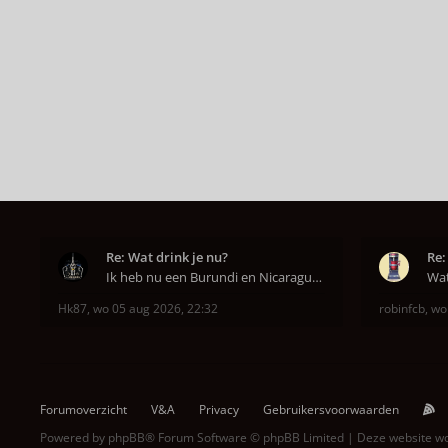
Re: Wat drink je nu?
Re:
Ik heb nu een Burundi en Nicaragua van het hoofdkw
Hk87
,
wo 05 aug 2026, 22:32
robinfcb
,
wo
Forumoverzicht
V&A
Privacy
Gebruikersvoorwaarden
Powered by
phpBB
® Forum Software © phpBB Limited | Deze website 