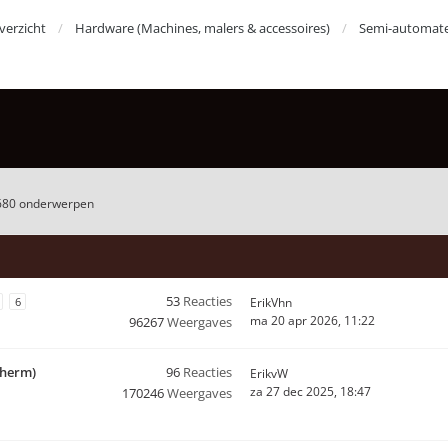
erzicht
Hardware (Machines, malers & accessoires)
Semi-automat
680 onderwerpen
53
Reacties
6
ErikVhn
ma 20 apr 2026, 11:22
96267
Weergaves
cherm)
96
Reacties
ErikvW
za 27 dec 2025, 18:47
170246
Weergaves