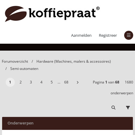
Semi-automaten
Aanmelden
Registreer
Forumoverzicht
Hardware (Machines, malers & accessoires)
Semi-automaten
1
2
3
4
5
…
68
Pagina
1
van
68
1680
onderwerpen
Onderwerpen