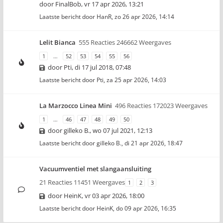
door
FinalBob
,
vr 17 apr 2026, 13:21
Laatste bericht door
HanR
,
zo 26 apr 2026, 14:14
Lelit Bianca
555 Reacties 246662 Weergaves
1
…
52
53
54
55
56
door
Pti
,
di 17 jul 2018, 07:48
Laatste bericht door
Pti
,
za 25 apr 2026, 14:03
La Marzocco Linea Mini
496 Reacties 172023 Weergaves
1
…
46
47
48
49
50
door
gilleko B.
,
wo 07 jul 2021, 12:13
Laatste bericht door
gilleko B.
,
di 21 apr 2026, 18:47
Vacuumventiel met slangaansluiting
21 Reacties 11451 Weergaves
1
2
3
door
HeinK
,
vr 03 apr 2026, 18:00
Laatste bericht door
HeinK
,
do 09 apr 2026, 16:35