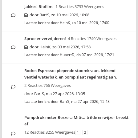
Jakkes! Biofilm.
1 Reacties 3733 Weergaves
door
BartS
,
zo 10 mei 2026, 10:08
Laatste bericht door
HeinK
,
zo 10 mei 2026, 17:00
Sproeier verwijderen!
4 Reacties 1740 Weergaves
door
HeinK
,
zo 03 mei 2026, 17:58
Laatste bericht door
HubertD
,
do 07 mei 2026, 17:21
Rocket Espresso: piepende stoomkraan, lekkend
ventiel waterbak, en pomp slaat regelmatig aan.
2 Reacties 766 Weergaves
door
BartS
,
ma 27 apr 2026, 13:05
Laatste bericht door
BartS
,
ma 27 apr 2026, 15:48
Pompdruk meter Bezzera Mitica trilde en wijzer breekt
af
12 Reacties 3255 Weergaves
1
2