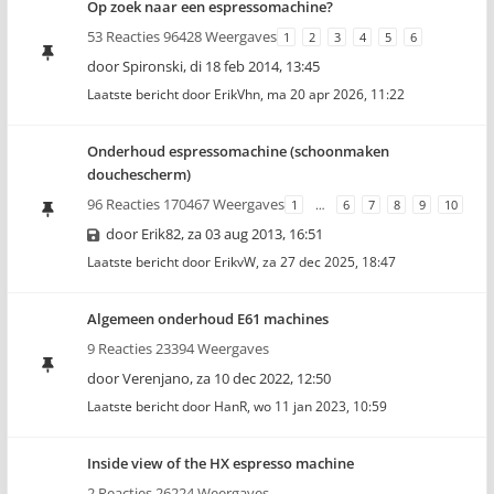
Op zoek naar een espressomachine?
53 Reacties 96428 Weergaves
1
2
3
4
5
6
door
Spironski
,
di 18 feb 2014, 13:45
Laatste bericht door
ErikVhn
,
ma 20 apr 2026, 11:22
Onderhoud espressomachine (schoonmaken
douchescherm)
96 Reacties 170467 Weergaves
1
…
6
7
8
9
10
door
Erik82
,
za 03 aug 2013, 16:51
Laatste bericht door
ErikvW
,
za 27 dec 2025, 18:47
Algemeen onderhoud E61 machines
9 Reacties 23394 Weergaves
door
Verenjano
,
za 10 dec 2022, 12:50
Laatste bericht door
HanR
,
wo 11 jan 2023, 10:59
Inside view of the HX espresso machine
2 Reacties 26224 Weergaves