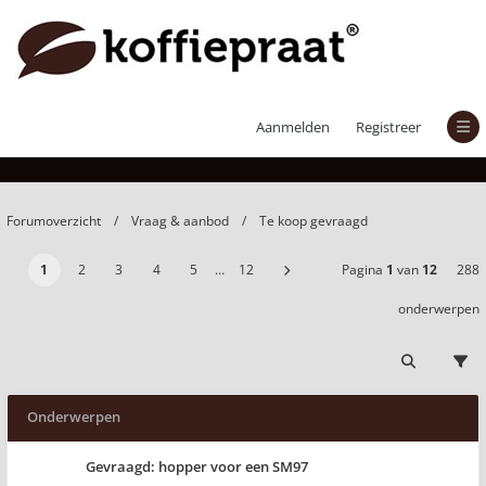
Te koop gevraagd
Aanmelden
Registreer
Forumoverzicht
Vraag & aanbod
Te koop gevraagd
1
2
3
4
5
…
12
Pagina
1
van
12
288
onderwerpen
Onderwerpen
Gevraagd: hopper voor een SM97