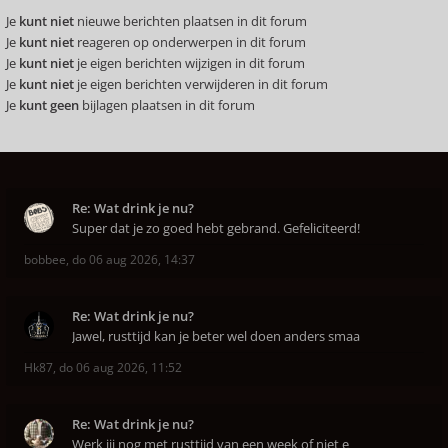
Je
kunt niet
nieuwe berichten plaatsen in dit forum
Je
kunt niet
reageren op onderwerpen in dit forum
Je
kunt niet
je eigen berichten wijzigen in dit forum
Je
kunt niet
je eigen berichten verwijderen in dit forum
Je
kunt geen
bijlagen plaatsen in dit forum
Re: Wat drink je nu?
Super dat je zo goed hebt gebrand. Gefeliciteerd!
bobbee
,
do 06 aug 2026, 14:37
Re: Wat drink je nu?
Jawel, rusttijd kan je beter wel doen anders smaa
Hk87
,
do 06 aug 2026, 11:52
Re: Wat drink je nu?
Werk jij nog met rusttijd van een week of niet e