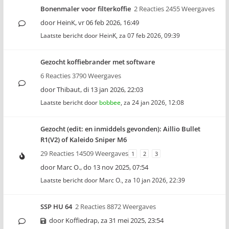
Bonenmaler voor filterkoffie
2 Reacties 2455 Weergaves
door
HeinK
,
vr 06 feb 2026, 16:49
Laatste bericht door
HeinK
,
za 07 feb 2026, 09:39
Gezocht koffiebrander met software
6 Reacties 3790 Weergaves
door
Thibaut
,
di 13 jan 2026, 22:03
Laatste bericht door
bobbee
,
za 24 jan 2026, 12:08
Gezocht (edit: en inmiddels gevonden): Aillio Bullet
R1(V2) of Kaleido Sniper M6
29 Reacties 14509 Weergaves
1
2
3
door
Marc O.
,
do 13 nov 2025, 07:54
Laatste bericht door
Marc O.
,
za 10 jan 2026, 22:39
SSP HU 64
2 Reacties 8872 Weergaves
door
Koffiedrap
,
za 31 mei 2025, 23:54