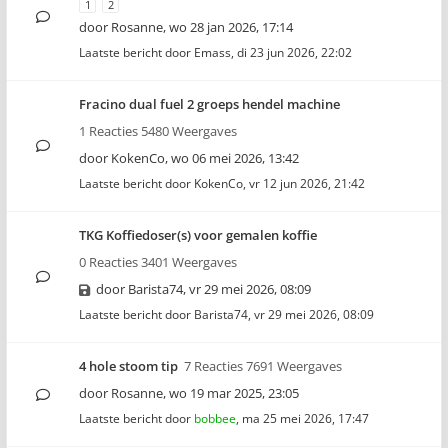
1
2
door
Rosanne
,
wo 28 jan 2026, 17:14
Laatste bericht door
Emass
,
di 23 jun 2026, 22:02
Fracino dual fuel 2 groeps hendel machine
1 Reacties 5480 Weergaves
door
KokenCo
,
wo 06 mei 2026, 13:42
Laatste bericht door
KokenCo
,
vr 12 jun 2026, 21:42
TKG Koffiedoser(s) voor gemalen koffie
0 Reacties 3401 Weergaves
door
Barista74
,
vr 29 mei 2026, 08:09
Laatste bericht door
Barista74
,
vr 29 mei 2026, 08:09
4 hole stoom tip
7 Reacties 7691 Weergaves
door
Rosanne
,
wo 19 mar 2025, 23:05
Laatste bericht door
bobbee
,
ma 25 mei 2026, 17:47