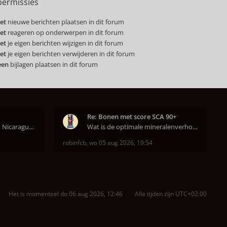
ermissies
et
nieuwe berichten plaatsen in dit forum
et
reageren op onderwerpen in dit forum
et
je eigen berichten wijzigen in dit forum
et
je eigen berichten verwijderen in dit forum
een
bijlagen plaatsen in dit forum
Re: Bonen met score SCA 90+
Ik heb nu een Burundi en Nicaragua van het hoofdkw
Wat is de optimale mineralenverhouding volgens j
robinfcb
,
wo 05 aug 2026, 19:54
Het is momenteel do 06 aug 2026, 12:46
Alle tijden zijn
UTC+02:00