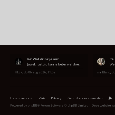
Re: Wat drink je nu?
Re:
Jawel, rusttijd kan je beter wel doen anders smaa
Hk87
,
do 06 aug 2026, 11:52
mr Blanc
,
do
Forumoverzicht
V&A
Privacy
Gebruikersvoorwaarden
Powered by
phpBB
® Forum Software © phpBB Limited | Deze website 