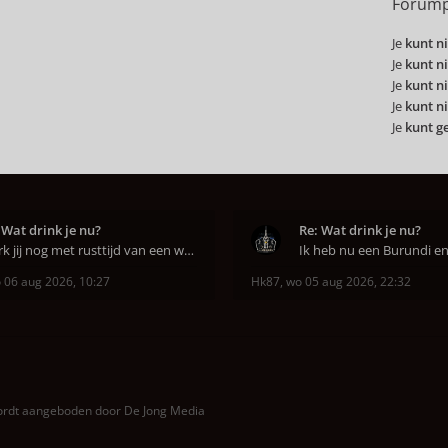
Forump
Je
kunt ni
Je
kunt ni
Je
kunt ni
Je
kunt ni
Je
kunt g
 Wat drink je nu?
Re: Wat drink je nu?
Werk jij nog met rusttijd van een week of niet e
 06 aug 2026, 10:27
Hk87
,
wo 05 aug 2026, 22:32
wordt aangeboden door
De Jong Media