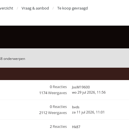
erzicht
Vraag & aanbod
Te koop gevraagd
88 onderwerpen
0
Reacties
JosM19600
wo 29 jul 2026, 11:56
1174
Weergaves
0
Reacties
bvds
za 11 jul 2026, 11:01
2112
Weergaves
2
Reacties
Hk87