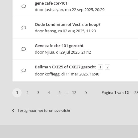
gene cafe cbr-101
door
justsaiyan
,
ma 22 sep 2025, 20:29
Oude Londinium of Vectis te koop?
door
fransg
,
za 02 aug 2025, 11:23
Gene cafe cbr-101 gezocht
door
Njiua
,
di 29 jul 2025, 21:42
Bellman CXE25 of CXE27 gezocht
1
2
door
koffiegg
,
di 11 mar 2025, 16:40
1
2
3
4
5
…
12
Pagina
1
van
12
2
Terug naar het forumoverzicht