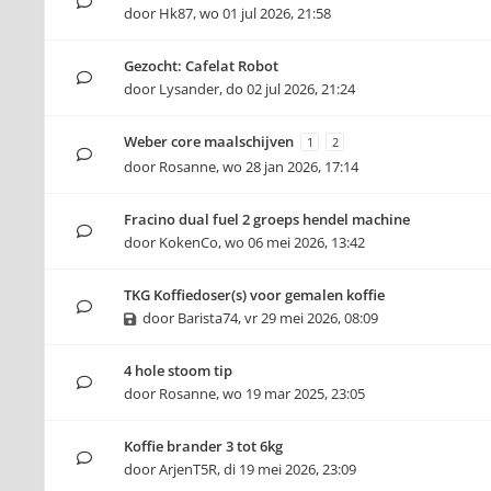
door
Hk87
,
wo 01 jul 2026, 21:58
Gezocht: Cafelat Robot
door
Lysander
,
do 02 jul 2026, 21:24
Weber core maalschijven
1
2
door
Rosanne
,
wo 28 jan 2026, 17:14
Fracino dual fuel 2 groeps hendel machine
door
KokenCo
,
wo 06 mei 2026, 13:42
TKG Koffiedoser(s) voor gemalen koffie
door
Barista74
,
vr 29 mei 2026, 08:09
4 hole stoom tip
door
Rosanne
,
wo 19 mar 2025, 23:05
Koffie brander 3 tot 6kg
door
ArjenT5R
,
di 19 mei 2026, 23:09