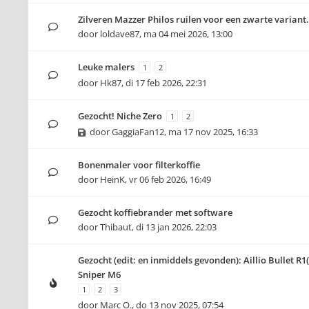
Zilveren Mazzer Philos ruilen voor een zwarte variant.
door
loldave87
,
ma 04 mei 2026, 13:00
Leuke malers
1
2
door
Hk87
,
di 17 feb 2026, 22:31
Gezocht! Niche Zero
1
2
door
GaggiaFan12
,
ma 17 nov 2025, 16:33
Bonenmaler voor filterkoffie
door
HeinK
,
vr 06 feb 2026, 16:49
Gezocht koffiebrander met software
door
Thibaut
,
di 13 jan 2026, 22:03
Gezocht (edit: en inmiddels gevonden): Aillio Bullet R1
Sniper M6
1
2
3
door
Marc O.
,
do 13 nov 2025, 07:54