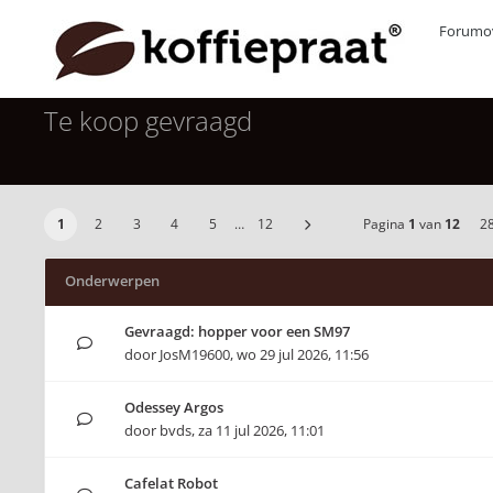
Forumov
Te koop gevraagd
1
2
3
4
5
…
12
Pagina
1
van
12
2
Onderwerpen
Gevraagd: hopper voor een SM97
door
JosM19600
,
wo 29 jul 2026, 11:56
Odessey Argos
door
bvds
,
za 11 jul 2026, 11:01
Cafelat Robot