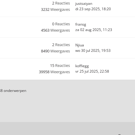
2
Reacties
justsaiyan
di 23 sep 2025, 18:20
3232
Weergaves
0
Reacties
fransg
za 02 aug 2025, 11:23
4563
Weergaves
2
Reacties
Njiua
wo 30 jul 2025, 19:53
8490
Weergaves
15
Reacties
koffiegg
vr 25 jul 2025, 22:58
39958
Weergaves
88 onderwerpen