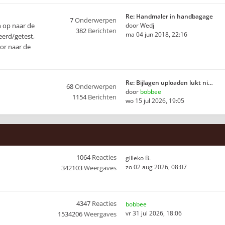
Re: Handmaler in handbagage
7
Onderwerpen
n op naar de
door
Wedj
382
Berichten
ma 04 jun 2018, 22:16
eerd/getest,
oor naar de
Re: Bijlagen uploaden lukt ni…
68
Onderwerpen
door
bobbee
1154
Berichten
wo 15 jul 2026, 19:05
1064
Reacties
gilleko B.
zo 02 aug 2026, 08:07
342103
Weergaves
4347
Reacties
bobbee
vr 31 jul 2026, 18:06
1534206
Weergaves