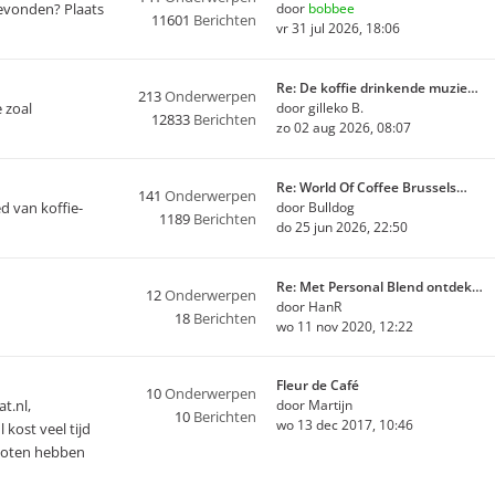
 gevonden? Plaats
door
bobbee
11601
Berichten
vr 31 jul 2026, 18:06
Re: De koffie drinkende muzie…
213
Onderwerpen
e zoal
door
gilleko B.
12833
Berichten
zo 02 aug 2026, 08:07
Re: World Of Coffee Brussels…
141
Onderwerpen
ed van koffie-
door
Bulldog
1189
Berichten
do 25 jun 2026, 22:50
Re: Met Personal Blend ontdek…
12
Onderwerpen
door
HanR
18
Berichten
wo 11 nov 2020, 12:22
Fleur de Café
10
Onderwerpen
t.nl,
door
Martijn
10
Berichten
wo 13 dec 2017, 10:46
 kost veel tijd
sloten hebben