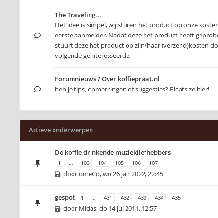
The Traveling...
Het idee is simpel, wij sturen het product op onze koste
eerste aanmelder. Nadat deze het product heeft geprob
stuurt deze het product op zijn/haar (verzend)kosten d
volgende geïnteresseerde.
Forumnieuws / Over koffiepraat.nl
heb je tips, opmerkingen of suggesties? Plaats ze hier!
Actieve onderwerpen
De koffie drinkende muziekliefhebbers
1
…
103
104
105
106
107
door
omeCo
,
wo 26 jan 2022, 22:45
gespot
1
…
431
432
433
434
435
door
Midas
,
do 14 jul 2011, 12:57