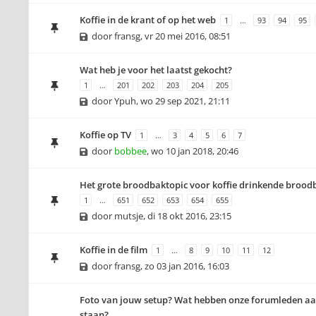
Koffie in de krant of op het web
1
…
93
94
95
door
fransg
,
vr 20 mei 2016, 08:51
Wat heb je voor het laatst gekocht?
1
…
201
202
203
204
205
door
Ypuh
,
wo 29 sep 2021, 21:11
Koffie op TV
1
…
3
4
5
6
7
door
bobbee
,
wo 10 jan 2018, 20:46
Het grote broodbaktopic voor koffie drinkende brood
1
…
651
652
653
654
655
door
mutsje
,
di 18 okt 2016, 23:15
Koffie in de film
1
…
8
9
10
11
12
door
fransg
,
zo 03 jan 2016, 16:03
Foto van jouw setup? Wat hebben onze forumleden aa
staan?