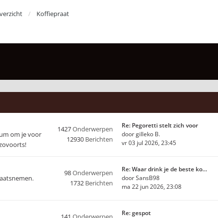
erzicht
Koffiepraat
Re: Pegoretti stelt zich voor
1427
Onderwerpen
orum om je voor
door
gilleko B.
12930
Berichten
vr 03 jul 2026, 23:45
nzovoorts!
Re: Waar drink je de beste ko…
98
Onderwerpen
plaatsnemen.
door
SansB98
1732
Berichten
ma 22 jun 2026, 23:08
Re: gespot
141
Onderwerpen