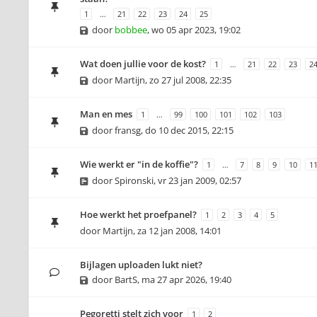
1
…
21
22
23
24
25
door
bobbee
,
wo 05 apr 2023, 19:02
Wat doen jullie voor de kost?
1
…
21
22
23
2
door
Martijn
,
zo 27 jul 2008, 22:35
Man en mes
1
…
99
100
101
102
103
door
fransg
,
do 10 dec 2015, 22:15
Wie werkt er "in de koffie"?
1
…
7
8
9
10
1
door
Spironski
,
vr 23 jan 2009, 02:57
Hoe werkt het proefpanel?
1
2
3
4
5
door
Martijn
,
za 12 jan 2008, 14:01
Bijlagen uploaden lukt niet?
door
BartS
,
ma 27 apr 2026, 19:40
Pegoretti stelt zich voor
1
2