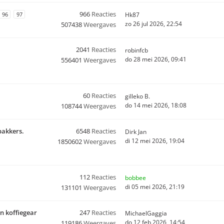
966
Reacties
96
97
Hk87
zo 26 jul 2026, 22:54
507438
Weergaves
2041
Reacties
robinfcb
do 28 mei 2026, 09:41
556401
Weergaves
60
Reacties
gilleko B.
do 14 mei 2026, 18:08
108744
Weergaves
bakkers.
6548
Reacties
Dirk Jan
di 12 mei 2026, 19:04
1850602
Weergaves
112
Reacties
bobbee
di 05 mei 2026, 21:19
131101
Weergaves
n koffiegear
247
Reacties
MichaelGaggia
do 12 feb 2026, 14:54
119186
Weergaves