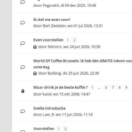
door
Pegoretti
,
di 09 dec 2025, 10:49
Ik stel me even voor!
door
Bart Zeedzen
,
wo 01 jul 2026, 13:31
Even voorstellen
1
2
door
Nitrorcr
,
wo 24 jun 2026, 10:39
World Of Coffee Brussels: ik heb één GRATIS inkom voo
zaterdag
door
Bulldog
,
do 25 jun 2026, 22:30
Waar drink je de beste koffie ?
1
…
6
7
8
9
door
karel
,
wo 15 okt 2008, 14:47
Snelle introductie
door
Law_R
,
wo 17 jun 2026, 11:18
Voorstellen
1
2