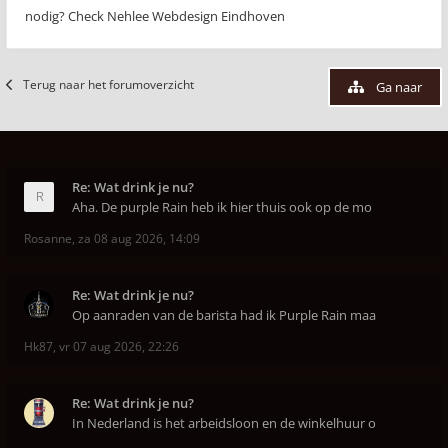
nodig? Check Nehlee Webdesign Eindhoven
Terug naar het forumoverzicht
Ga naar
Re: Wat drink je nu?
Aha. De purple Rain heb ik hier thuis ook op de mo
Rosanne
,
za 08 aug 2026, 14:09
Re: Wat drink je nu?
Op aanraden van de barista had ik Purple Rain maa
Hk87
,
vr 07 aug 2026, 22:26
Re: Wat drink je nu?
In Nederland is het arbeidsloon en de winkelhuur o