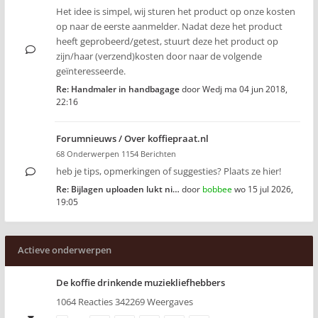
Het idee is simpel, wij sturen het product op onze kosten
op naar de eerste aanmelder. Nadat deze het product
heeft geprobeerd/getest, stuurt deze het product op
zijn/haar (verzend)kosten door naar de volgende
geïnteresseerde.
Re: Handmaler in handbagage
door
Wedj
ma 04 jun 2018,
22:16
Forumnieuws / Over koffiepraat.nl
68 Onderwerpen 1154 Berichten
heb je tips, opmerkingen of suggesties? Plaats ze hier!
Re: Bijlagen uploaden lukt ni…
door
bobbee
wo 15 jul 2026,
19:05
Actieve onderwerpen
De koffie drinkende muziekliefhebbers
1064 Reacties 342269 Weergaves