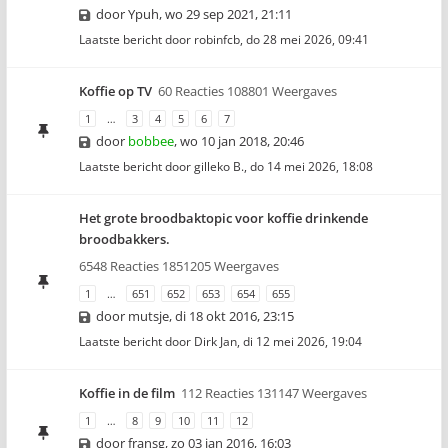
door
Ypuh
,
wo 29 sep 2021, 21:11
Laatste bericht door
robinfcb
,
do 28 mei 2026, 09:41
Koffie op TV
60 Reacties 108801 Weergaves
1
…
3
4
5
6
7
door
bobbee
,
wo 10 jan 2018, 20:46
Laatste bericht door
gilleko B.
,
do 14 mei 2026, 18:08
Het grote broodbaktopic voor koffie drinkende
broodbakkers.
6548 Reacties 1851205 Weergaves
1
…
651
652
653
654
655
door
mutsje
,
di 18 okt 2016, 23:15
Laatste bericht door
Dirk Jan
,
di 12 mei 2026, 19:04
Koffie in de film
112 Reacties 131147 Weergaves
1
…
8
9
10
11
12
door
fransg
,
zo 03 jan 2016, 16:03