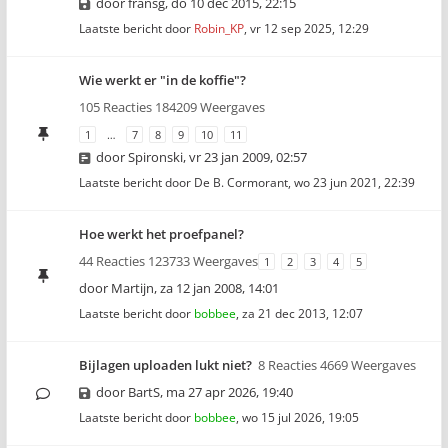
door
fransg
,
do 10 dec 2015, 22:15
Laatste bericht door
Robin_KP
,
vr 12 sep 2025, 12:29
Wie werkt er "in de koffie"?
105 Reacties 184209 Weergaves
1
…
7
8
9
10
11
door
Spironski
,
vr 23 jan 2009, 02:57
Laatste bericht door
De B. Cormorant
,
wo 23 jun 2021, 22:39
Hoe werkt het proefpanel?
44 Reacties 123733 Weergaves
1
2
3
4
5
door
Martijn
,
za 12 jan 2008, 14:01
Laatste bericht door
bobbee
,
za 21 dec 2013, 12:07
Bijlagen uploaden lukt niet?
8 Reacties 4669 Weergaves
door
BartS
,
ma 27 apr 2026, 19:40
Laatste bericht door
bobbee
,
wo 15 jul 2026, 19:05