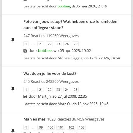
Laatste bericht door
bobbee
,
di 05 mei 2026, 21:19
Foto van jouw setup? Wat hebben onze forumleden
aan koffiegear staan?
247 Reacties 119269 Weergaves
1
…
21
22
23
24
25
door
bobbee
,
wo 05 apr 2023, 19:02
Laatste bericht door
MichaelGaggia
,
do 12 feb 2026, 14:54
Wat doen jullie voor de kost?
245 Reacties 242299 Weergaves
1
…
21
22
23
24
25
door
Martijn
,
zo 27 jul 2008, 22:35
Laatste bericht door
Marc O.
,
do 13 nov 2025, 19:45
Man en mes
1023 Reacties 367459 Weergaves
1
…
99
100
101
102
103