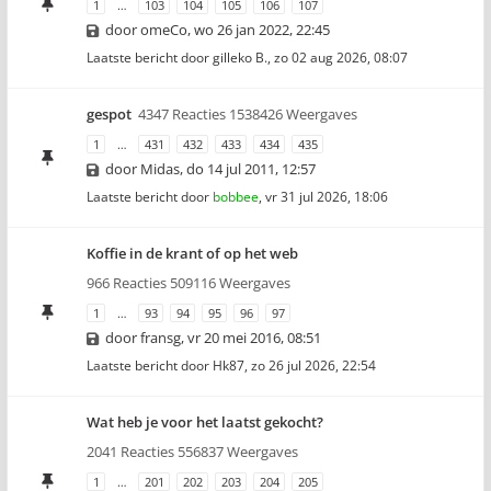
1
…
103
104
105
106
107
door
omeCo
,
wo 26 jan 2022, 22:45
Laatste bericht door
gilleko B.
,
zo 02 aug 2026, 08:07
gespot
4347 Reacties 1538426 Weergaves
1
…
431
432
433
434
435
door
Midas
,
do 14 jul 2011, 12:57
Laatste bericht door
bobbee
,
vr 31 jul 2026, 18:06
Koffie in de krant of op het web
966 Reacties 509116 Weergaves
1
…
93
94
95
96
97
door
fransg
,
vr 20 mei 2016, 08:51
Laatste bericht door
Hk87
,
zo 26 jul 2026, 22:54
Wat heb je voor het laatst gekocht?
2041 Reacties 556837 Weergaves
1
…
201
202
203
204
205