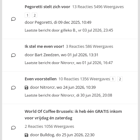
Pegoretti stelt zich voor
13 Reacties 5496 Weergaves
1
2
door
Pegoretti
,
di 09 dec 2025, 10:49
Laatste bericht door
gilleko B.
,
vr 03 jul 2026, 23:45
Ik stel me even voor!
3 Reacties 586 Weergaves
door
Bart Zeedzen
,
wo 01 jul 2026, 13:31
Laatste bericht door
Nitrorcr
,
wo 01 jul 2026, 16:47
Even voorstellen
10 Reacties 1356 Weergaves
1
2
door
Nitrorcr
,
wo 24 jun 2026, 10:39
Laatste bericht door
Nitrorcr
,
di 30 jun 2026, 20:08
World Of Coffee Brussels: ik heb één GRATIS inkom
voor vrijdag én zaterdag
2 Reacties 1056 Weergaves
door
Bulldog
,
do 25 jun 2026, 22:30