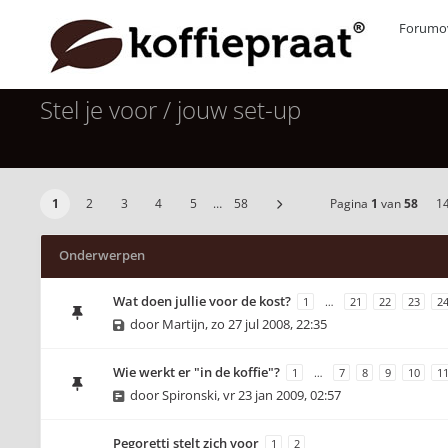
Forumov
Stel je voor / jouw set-up
1
2
3
4
5
…
58
Pagina
1
van
58
1
Onderwerpen
Wat doen jullie voor de kost?
1
…
21
22
23
2
door
Martijn
,
zo 27 jul 2008, 22:35
Wie werkt er "in de koffie"?
1
…
7
8
9
10
1
door
Spironski
,
vr 23 jan 2009, 02:57
Pegoretti stelt zich voor
1
2