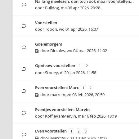
Na lang meelezen, dan toch ook maar voorstellen...
door
Bulldog
,
ma 06 apr 2026, 20:28
Voorstellen
door
Tooon
,
wo 01 apr 2026, 16:07
Goeiemorgen!
door
Dircules
,
wo 04 mar 2026, 11:02
Opnieuw voorstellen
1
2
door
Stoney
,
di 20 jan 2026, 11:58
Even voorstellen: Marc
1
2
door
marrem
,
zo 08 feb 2026, 20:59
Eventjes voorstellen: Marvin
door
KoffieVanMarvin
,
ma 16 feb 2026, 18:19
Even voorstellen
1
2
3
door
Mark1982
,
za 10 jan 2026, 10:32