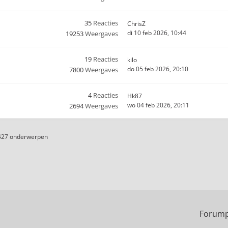
35
Reacties
ChrisZ
di 10 feb 2026, 10:44
19253
Weergaves
19
Reacties
kilo
do 05 feb 2026, 20:10
7800
Weergaves
4
Reacties
Hk87
wo 04 feb 2026, 20:11
2694
Weergaves
427 onderwerpen
Forump