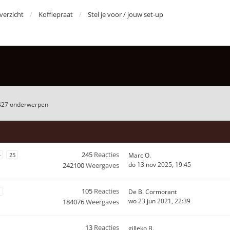
erzicht
Koffiepraat
Stel je voor / jouw set-up
427 onderwerpen
245
Reacties
4
25
Marc O.
do 13 nov 2025, 19:45
242100
Weergaves
105
Reacties
1
De B. Cormorant
wo 23 jun 2021, 22:39
184076
Weergaves
13
Reacties
gilleko B.