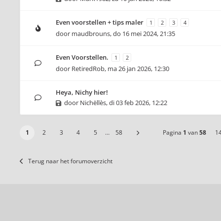
Even voorstellen + tips maler
1
2
3
4
door
maudbrouns
,
do 16 mei 2024, 21:35
Even Voorstellen.
1
2
door
RetiredRob
,
ma 26 jan 2026, 12:30
Heya, Nichy hier!
door
Nichëllès
,
di 03 feb 2026, 12:22
1
2
3
4
5
…
58
Pagina
1
van
58
1
Terug naar het forumoverzicht