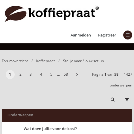
Stel je voor / jouw set-up
Aanmelden
Registreer
Forumoverzicht
Koffiepraat
Stel je voor / jouw set-up
1
2
3
4
5
…
58
Pagina
1
van
58
1427
onderwerpen
Onderwerpen
Wat doen jullie voor de kost?