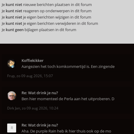
Je
kunt niet
nieuwe berichten plaatsen in dit forum
Je
kunt niet
reageren op onderwerpen in dit forum
Je
kunt niet
je eigen berichten wijzigen in dit forum
Je
kunt niet
je eigen berichten verwijderen in dit forum
Je
kunt geen
bijlagen plaatsen in dit forum
Koffiekikker
Aangezien het toch komkommertijd is. Een zingende
Frup
,
zo 09 aug 2026, 15:07
Re: Wat drink je nu?
Ben hier momenteel de Perla aan het uitproberen. D
Dirk Jan
,
zo 09 aug 2026, 10:24
Re: Wat drink je nu?
Aha. De purple Rain heb ik hier thuis ook op de mo