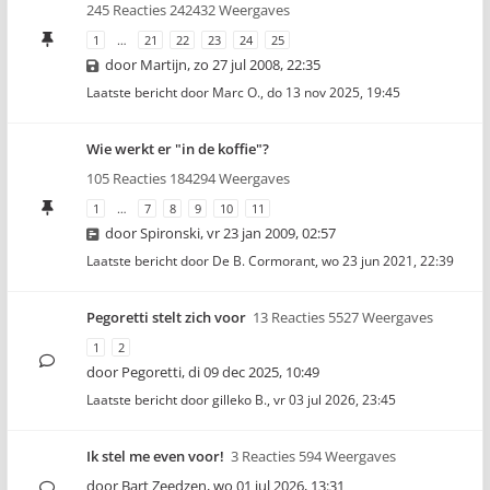
245 Reacties 242432 Weergaves
1
…
21
22
23
24
25
door
Martijn
,
zo 27 jul 2008, 22:35
Laatste bericht door
Marc O.
,
do 13 nov 2025, 19:45
Wie werkt er "in de koffie"?
105 Reacties 184294 Weergaves
1
…
7
8
9
10
11
door
Spironski
,
vr 23 jan 2009, 02:57
Laatste bericht door
De B. Cormorant
,
wo 23 jun 2021, 22:39
Pegoretti stelt zich voor
13 Reacties 5527 Weergaves
1
2
door
Pegoretti
,
di 09 dec 2025, 10:49
Laatste bericht door
gilleko B.
,
vr 03 jul 2026, 23:45
Ik stel me even voor!
3 Reacties 594 Weergaves
door
Bart Zeedzen
,
wo 01 jul 2026, 13:31