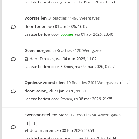
Laatste bericht door
gilleko B.
,
do 09 apr 2026, 11:53
Voorstellen
3 Reacties 11496 Weergaves
door
Tooon
,
wo 01 apr 2026, 16:07
Laatste bericht door
bobbee
,
wo 01 apr 2026, 23:40
Goeiemorgen!
5 Reacties 4120 Weergaves
door
Dircules
,
wo 04 mar 2026, 11:02
Laatste bericht door
R-Know
,
ma 09 mar 2026, 07:57
Opnieuw voorstellen
10 Reacties 7401 Weergaves
1
2
door
Stoney
,
di 20 jan 2026, 11:58
Laatste bericht door
Stoney
,
zo 08 mar 2026, 21:35
Even voorstellen: Marc
12 Reacties 6414 Weergaves
1
2
door
marrem
,
zo 08 feb 2026, 20:59
Laatste bericht door
gilleko B.
,
ma 23 feb 2026, 19:09