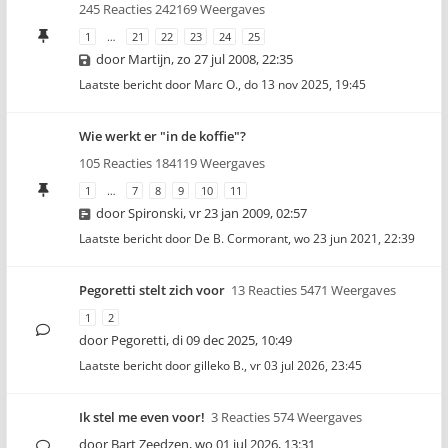
245 Reacties 242169 Weergaves
1
…
21
22
23
24
25
door
Martijn
,
zo 27 jul 2008, 22:35
Laatste bericht door
Marc O.
,
do 13 nov 2025, 19:45
Wie werkt er "in de koffie"?
105 Reacties 184119 Weergaves
1
…
7
8
9
10
11
door
Spironski
,
vr 23 jan 2009, 02:57
Laatste bericht door
De B. Cormorant
,
wo 23 jun 2021, 22:39
Pegoretti stelt zich voor
13 Reacties 5471 Weergaves
1
2
door
Pegoretti
,
di 09 dec 2025, 10:49
Laatste bericht door
gilleko B.
,
vr 03 jul 2026, 23:45
Ik stel me even voor!
3 Reacties 574 Weergaves
door
Bart Zeedzen
,
wo 01 jul 2026, 13:31