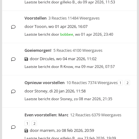
Laatste bericht door
gilleko B.
,
do 09 apr 2026, 11:53
Voorstellen
3 Reacties 11484 Weergaves
door
Tooon
,
wo 01 apr 2026, 16:07
Laatste bericht door
bobbee
,
wo 01 apr 2026, 23:40
Goeiemorgen!
5 Reacties 4100 Weergaves
door
Dircules
,
wo 04 mar 2026, 11:02
Laatste bericht door
R-Know
,
ma 09 mar 2026, 07:57
Opnieuw voorstellen
10 Reacties 7374 Weergaves
1
2
door
Stoney
,
di 20 jan 2026, 11:58
Laatste bericht door
Stoney
,
zo 08 mar 2026, 21:35
Even voorstellen: Marc
12 Reacties 6379 Weergaves
1
2
door
marrem
,
zo 08 feb 2026, 20:59
Laatste bericht door
gilleko B.
,
ma 23 feb 2026, 19:09