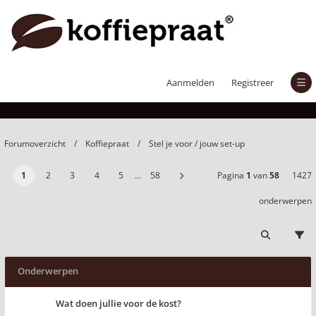
Stel je voor / jouw set-up
Aanmelden
Registreer
Forumoverzicht
Koffiepraat
Stel je voor / jouw set-up
1
2
3
4
5
…
58
Pagina
1
van
58
1427
onderwerpen
Onderwerpen
Wat doen jullie voor de kost?