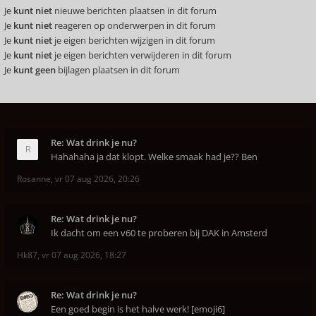
Je
kunt niet
nieuwe berichten plaatsen in dit forum
Je
kunt niet
reageren op onderwerpen in dit forum
Je
kunt niet
je eigen berichten wijzigen in dit forum
Je
kunt niet
je eigen berichten verwijderen in dit forum
Je
kunt geen
bijlagen plaatsen in dit forum
Re: Wat drink je nu?
Hahahaha ja dat klopt. Welke smaak had je?? Ben
Rosanne
,
vr 07 aug 2026, 20:26
Re: Wat drink je nu?
Ik dacht om een v60 te proberen bij DAK in Amsterd
Hk87
,
vr 07 aug 2026, 18:27
Re: Wat drink je nu?
Een goed begin is het halve werk! [emoji6]