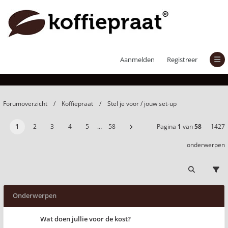
Stel je voor / jouw set-up
Aanmelden
Registreer
Forumoverzicht
Koffiepraat
Stel je voor / jouw set-up
1
2
3
4
5
…
58
Pagina
1
van
58
1427
onderwerpen
Onderwerpen
Wat doen jullie voor de kost?