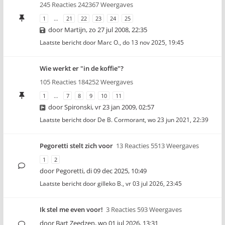
245 Reacties 242367 Weergaves
1
…
21
22
23
24
25
door
Martijn
,
zo 27 jul 2008, 22:35
Laatste bericht door
Marc O.
,
do 13 nov 2025, 19:45
Wie werkt er "in de koffie"?
105 Reacties 184252 Weergaves
1
…
7
8
9
10
11
door
Spironski
,
vr 23 jan 2009, 02:57
Laatste bericht door
De B. Cormorant
,
wo 23 jun 2021, 22:39
Pegoretti stelt zich voor
13 Reacties 5513 Weergaves
1
2
door
Pegoretti
,
di 09 dec 2025, 10:49
Laatste bericht door
gilleko B.
,
vr 03 jul 2026, 23:45
Ik stel me even voor!
3 Reacties 593 Weergaves
door
Bart Zeedzen
,
wo 01 jul 2026, 13:31