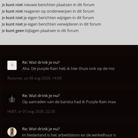
Je
kunt niet
nieuwe berichten plaatsen in dit forum
Je
kunt niet
reageren op onderwerpen in dit forum
Je
kunt niet
je eigen berichten wijzigen in dit forum
Je
kunt niet
je eigen berichten verwijderen in dit forum
Je
kunt geen
bijlagen plaatsen in dit forum
Re: Wat drink je nu?
Aha. De purple Rain heb ik hier thuis ook op de mo
Rosanne
,
za 08 aug 2026, 14:09
Re: Wat drink je nu?
Op aanraden van de barista had ik Purple Rain maa
Hk87
,
vr 07 aug 2026, 22:26
Re: Wat drink je nu?
In Nederland is het arbeidsloon en de winkelhuur o