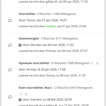
Laatste bericht door
gilleko B.
,
do 09 apr 2026, 11:53
Voorstellen
3 Reacties 11496 Weergaves
door
Tooon
,
wo 01 apr 2026, 16:07
Laatste bericht door
bobbee
,
wo 01 apr 2026, 23:40
Goeiemorgen!
5 Reacties 4117 Weergaves
door
Dircules
,
wo 04 mar 2026, 11:02
Laatste bericht door
R-Know
,
ma 09 mar 2026, 07:57
Opnieuw voorstellen
10 Reacties 7398 Weergaves
1
2
door
Stoney
,
di 20 jan 2026, 11:58
Laatste bericht door
Stoney
,
zo 08 mar 2026, 21:35
Even voorstellen: Marc
12 Reacties 6410 Weergaves
1
2
door
marrem
,
zo 08 feb 2026, 20:59
Laatste bericht door
gilleko B.
,
ma 23 feb 2026, 19:09