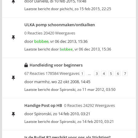
door
DanielB
,
di 10 feb 2015, 19:48
Laatste bericht door
pichichi
,
zo 15 feb 2015, 22:25
ULKA pomp schoonmaken/ontkalken
0 Reacties 20420 Weergaves
door
bobbee
,
vr 06 dec 2013, 15:36
Laatste bericht door
bobbee
,
vr 06 dec 2013, 15:36
Handleiding voor beginners
67 Reacties 178584 Weergaves
1
…
3
4
5
6
7
door
marmhz
,
wo 22 okt 2008, 14:45
Laatste bericht door
Spironski
,
zo 11 mar 2012, 03:50
Handige Post op HB
0 Reacties 24292 Weergaves
door
Spironski
,
zo 14 feb 2010, 03:21
Laatste bericht door
Spironski
,
zo 14 feb 2010, 03:21
Is de Bullet R2 geschikt voor ons als Stichting?