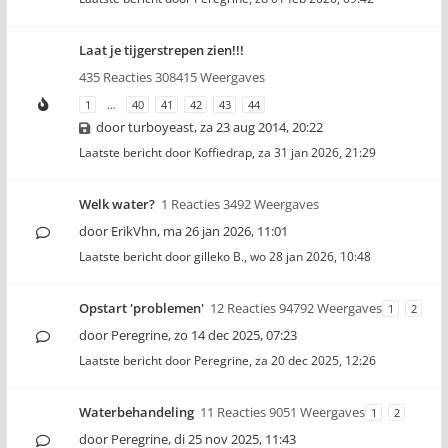
Laat je tijgerstrepen zien!!!
435 Reacties 308415 Weergaves
1
…
40
41
42
43
44
door
turboyeast
,
za 23 aug 2014, 20:22
Laatste bericht door
Koffiedrap
,
za 31 jan 2026, 21:29
Welk water?
1 Reacties 3492 Weergaves
door
ErikVhn
,
ma 26 jan 2026, 11:01
Laatste bericht door
gilleko B.
,
wo 28 jan 2026, 10:48
Opstart 'problemen'
12 Reacties 94792 Weergaves
1
2
door
Peregrine
,
zo 14 dec 2025, 07:23
Laatste bericht door
Peregrine
,
za 20 dec 2025, 12:26
Waterbehandeling
11 Reacties 9051 Weergaves
1
2
door
Peregrine
,
di 25 nov 2025, 11:43