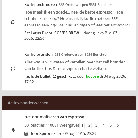
Koffie technieken
365 Onderwerpen 5651 Berichten
Hoe maak ik een goede... nee, de beste espresso? Hoe
schuim ik melk op? Hoe maak ik koffie met een ESE
espresso serving? Stel hier je vragen of lees het antwoord!
Re: Lotus Drops. COFFEE BREW …
door
gilleko B.
di 07 jul
2026, 22:50
Koffie branden
254 Onderwerpen 3236 Berichten
Alles wat je wilt weten of vertellen over het zelf branden
van koffie. Tips & tricks zijn van harte welkom!
Re: Is de Bullet R2 geschikt …
door
bobbee
di 04 aug 2026,
17:32
Actieve onderwerpen
Het optimaliseren van espresso.
50 Reacties 110081 Weergaves
1
2
3
4
5
6
door
Spironski
,
zo 09 aug 2015, 23:29