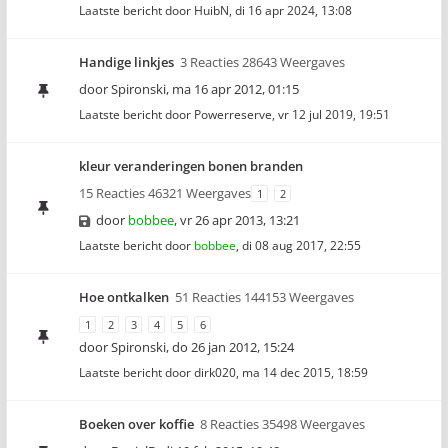
Laatste bericht door
HuibN
,
di 16 apr 2024, 13:08
Handige linkjes
3 Reacties 28643 Weergaves
door
Spironski
,
ma 16 apr 2012, 01:15
Laatste bericht door
Powerreserve
,
vr 12 jul 2019, 19:51
kleur veranderingen bonen branden
15 Reacties 46321 Weergaves
1
2
door
bobbee
,
vr 26 apr 2013, 13:21
Laatste bericht door
bobbee
,
di 08 aug 2017, 22:55
Hoe ontkalken
51 Reacties 144153 Weergaves
1
2
3
4
5
6
door
Spironski
,
do 26 jan 2012, 15:24
Laatste bericht door
dirk020
,
ma 14 dec 2015, 18:59
Boeken over koffie
8 Reacties 35498 Weergaves