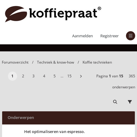
Koffie technieken
Aanmelden
Registreer
Forumoverzicht
Techniek & know-how
Koffie technieken
1
2
3
4
5
…
15
Pagina
1
van
15
365
onderwerpen
Onderwerpen
Het optimaliseren van espresso.