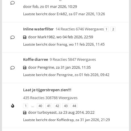
door
fob
,
zo 01 mar 2026, 10:29
Laatste bericht door
Erik82
,
za 07 mar 2026, 13:26
Inline waterfilter
14 Reacties 6746 Weergaves
1
2
door
Mark1982
,
wo 04 feb 2026, 22:59
Laatste bericht door
fransg
,
wo 11 feb 2026, 11:45
Koffie diarree
9 Reacties 5847 Weergaves
door
Peregrine
,
za 31 jan 2026, 11:35
Laatste bericht door
Peregrine
,
zo 01 feb 2026, 09:42
Laat je tijgerstrepen zien!!!
435 Reacties 308788 Weergaves
1
…
40
41
42
43
44
door
turboyeast
,
za 23 aug 2014, 20:22
Laatste bericht door
Koffiedrap
,
za 31 jan 2026, 21:29