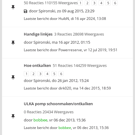
50 Reacties 110155 Weergaves
1
2
3
4
5
6
door
Spironski
,
zo 09 aug 2015, 23:29
Laatste bericht door
HuibN
,
di 16 apr 2024, 13:08
Handige linkjes
3 Reacties 28698 Weergaves
door
Spironski
,
ma 16 apr 2012, 01:15
Laatste bericht door
Powerreserve
,
vr 12 jul 2019, 19:51
Hoe ontkalken
51 Reacties 144259 Weergaves
1
2
3
4
5
6
door
Spironski
,
do 26 jan 2012, 15:24
Laatste bericht door
dirk020
,
ma 14 dec 2015, 18:59
ULKA pomp schoonmaken/ontkalken
0 Reacties 20434 Weergaves
door
bobbee
,
vr 06 dec 2013, 15:36
Laatste bericht door
bobbee
,
vr 06 dec 2013, 15:36