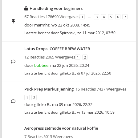
Handleiding voor beginners
67 Reacties 178690 Weergaves
1
…
3
4
5
6
7
door
marmhz
,
wo 22 okt 2008, 14:45
Laatste bericht door
Spironski
,
zo 11 mar 2012, 03:50
Lotus Drops. COFFEE BREW WATER
12 Reacties 2065 Weergaves
1
2
door
bobbee
,
ma 22 jun 2026, 20:24
Laatste bericht door
gilleko B.
,
di 07 jul 2026, 22:50
Puck Prep Markus Jenning
15 Reacties 7437 Weergaves
1
2
door
gilleko B.
,
ma 09 mar 2026, 22:32
Laatste bericht door
gilleko B.
,
vr 13 mar 2026, 10:59
Aeropress zetmode voor natural koffie
7 Reacties 5013 Weergaves