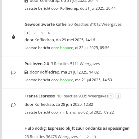
door
Koffiedrap
,
do 31 jul 2025, 20:44
Laatste bericht door
Koffiedrap
,
do 31 jul 2025, 20:44
Gewoon zwarte koffie
30 Reacties 31012 Weergaves
1
2
3
4
door
Koffiedrap
,
do 29 mei 2025, 14:16
Laatste bericht door
bobbee
,
di 22 jul 2025, 09:56
Puk lezen 2.0
3 Reacties 5111 Weergaves
door
Koffiedrap
,
ma 21 jul 2025, 14:02
Laatste bericht door
bobbee
,
ma 21 jul 2025, 14:53
Franse Espresso
10 Reacties 9335 Weergaves
1
2
door
Koffiedrap
,
za 28 jun 2025, 12:32
Laatste bericht door
mr Blanc
,
wo 02 jul 2025, 09:22
Hulp nodig: Espresso blijft zuur ondanks aanpassingen
23 Reacties 36478 Weergaves
1
2
3