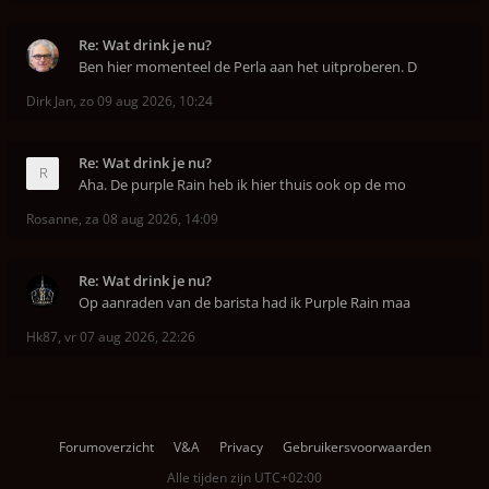
Re: Wat drink je nu?
Ben hier momenteel de Perla aan het uitproberen. D
Dirk Jan
,
zo 09 aug 2026, 10:24
Re: Wat drink je nu?
Aha. De purple Rain heb ik hier thuis ook op de mo
Rosanne
,
za 08 aug 2026, 14:09
Re: Wat drink je nu?
Op aanraden van de barista had ik Purple Rain maa
Hk87
,
vr 07 aug 2026, 22:26
Forumoverzicht
V&A
Privacy
Gebruikersvoorwaarden
Alle tijden zijn
UTC+02:00