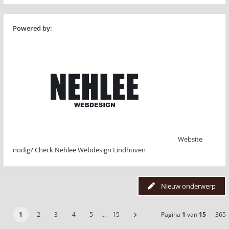
Powered by:
Website
nodig? Check Nehlee Webdesign Eindhoven
Nieuw onderwerp
1
2
3
4
5
…
15
Pagina
1
van
15
365