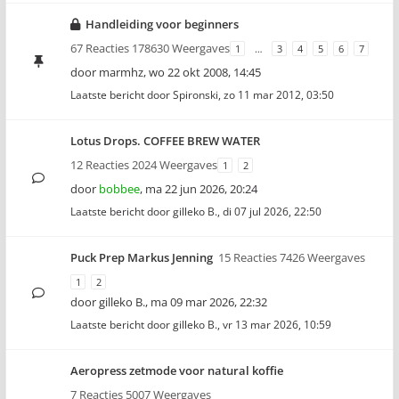
Handleiding voor beginners
67 Reacties 178630 Weergaves
1
…
3
4
5
6
7
door
marmhz
,
wo 22 okt 2008, 14:45
Laatste bericht door
Spironski
,
zo 11 mar 2012, 03:50
Lotus Drops. COFFEE BREW WATER
12 Reacties 2024 Weergaves
1
2
door
bobbee
,
ma 22 jun 2026, 20:24
Laatste bericht door
gilleko B.
,
di 07 jul 2026, 22:50
Puck Prep Markus Jenning
15 Reacties 7426 Weergaves
1
2
door
gilleko B.
,
ma 09 mar 2026, 22:32
Laatste bericht door
gilleko B.
,
vr 13 mar 2026, 10:59
Aeropress zetmode voor natural koffie
7 Reacties 5007 Weergaves