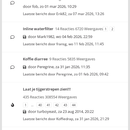
door
fob
,
zo 01 mar 2026, 10:29
Laatste bericht door
Erik82
,
za 07 mar 2026, 13:26
Inline waterfilter
14 Reacties 6720 Weergaves
1
2
door
Mark1982
,
wo 04 feb 2026, 22:59
Laatste bericht door
fransg
,
wo 11 feb 2026, 11:45
Koffie diarree
9 Reacties 5835 Weergaves
door
Peregrine
,
za 31 jan 2026, 11:35
Laatste bericht door
Peregrine
,
zo 01 feb 2026, 09:42
Laat je tijgerstrepen zien!!!
435 Reacties 308554 Weergaves
1
…
40
41
42
43
44
door
turboyeast
,
za 23 aug 2014, 20:22
Laatste bericht door
Koffiedrap
,
za 31 jan 2026, 21:29