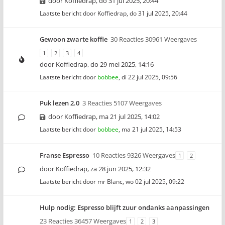
door
Koffiedrap
,
do 31 jul 2025, 20:44
Laatste bericht door
Koffiedrap
,
do 31 jul 2025, 20:44
Gewoon zwarte koffie
30 Reacties 30961 Weergaves
1
2
3
4
door
Koffiedrap
,
do 29 mei 2025, 14:16
Laatste bericht door
bobbee
,
di 22 jul 2025, 09:56
Puk lezen 2.0
3 Reacties 5107 Weergaves
door
Koffiedrap
,
ma 21 jul 2025, 14:02
Laatste bericht door
bobbee
,
ma 21 jul 2025, 14:53
Franse Espresso
10 Reacties 9326 Weergaves
1
2
door
Koffiedrap
,
za 28 jun 2025, 12:32
Laatste bericht door
mr Blanc
,
wo 02 jul 2025, 09:22
Hulp nodig: Espresso blijft zuur ondanks aanpassingen
23 Reacties 36457 Weergaves
1
2
3