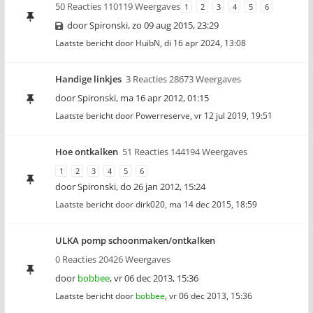
50 Reacties 110119 Weergaves
1
2
3
4
5
6
door
Spironski
,
zo 09 aug 2015, 23:29
Laatste bericht door
HuibN
,
di 16 apr 2024, 13:08
Handige linkjes
3 Reacties 28673 Weergaves
door
Spironski
,
ma 16 apr 2012, 01:15
Laatste bericht door
Powerreserve
,
vr 12 jul 2019, 19:51
Hoe ontkalken
51 Reacties 144194 Weergaves
1
2
3
4
5
6
door
Spironski
,
do 26 jan 2012, 15:24
Laatste bericht door
dirk020
,
ma 14 dec 2015, 18:59
ULKA pomp schoonmaken/ontkalken
0 Reacties 20426 Weergaves
door
bobbee
,
vr 06 dec 2013, 15:36
Laatste bericht door
bobbee
,
vr 06 dec 2013, 15:36