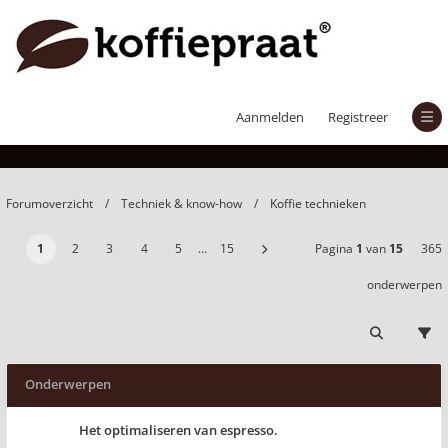
Koffie technieken
Aanmelden
Registreer
Forumoverzicht
Techniek & know-how
Koffie technieken
1
2
3
4
5
…
15
Pagina
1
van
15
365
onderwerpen
Onderwerpen
Het optimaliseren van espresso.