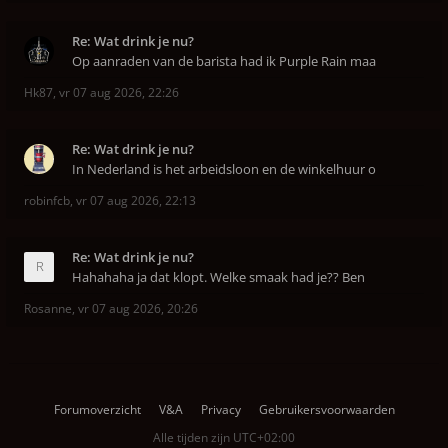
Re: Wat drink je nu?
Op aanraden van de barista had ik Purple Rain maa
Hk87
,
vr 07 aug 2026, 22:26
Re: Wat drink je nu?
In Nederland is het arbeidsloon en de winkelhuur o
robinfcb
,
vr 07 aug 2026, 22:13
Re: Wat drink je nu?
Hahahaha ja dat klopt. Welke smaak had je?? Ben
Rosanne
,
vr 07 aug 2026, 20:26
Forumoverzicht
V&A
Privacy
Gebruikersvoorwaarden
Alle tijden zijn
UTC+02:00