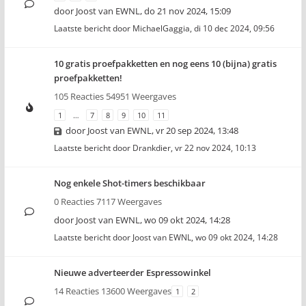
door
Joost van EWNL
,
do 21 nov 2024, 15:09
Laatste bericht door
MichaelGaggia
,
di 10 dec 2024, 09:56
10 gratis proefpakketten en nog eens 10 (bijna) gratis
proefpakketten!
105 Reacties 54951 Weergaves
1
…
7
8
9
10
11
door
Joost van EWNL
,
vr 20 sep 2024, 13:48
Laatste bericht door
Drankdier
,
vr 22 nov 2024, 10:13
Nog enkele Shot-timers beschikbaar
0 Reacties 7117 Weergaves
door
Joost van EWNL
,
wo 09 okt 2024, 14:28
Laatste bericht door
Joost van EWNL
,
wo 09 okt 2024, 14:28
Nieuwe adverteerder Espressowinkel
14 Reacties 13600 Weergaves
1
2