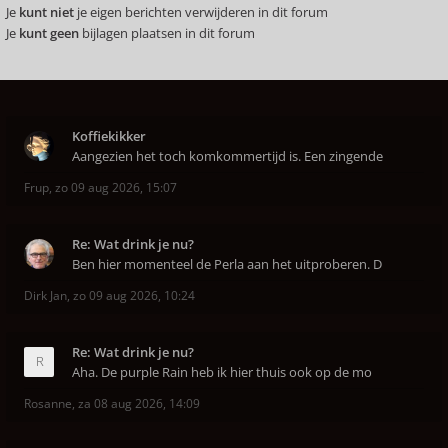
Je
kunt niet
je eigen berichten verwijderen in dit forum
Je
kunt geen
bijlagen plaatsen in dit forum
Koffiekikker
Aangezien het toch komkommertijd is. Een zingende
Frup
,
zo 09 aug 2026, 15:07
Re: Wat drink je nu?
Ben hier momenteel de Perla aan het uitproberen. D
Dirk Jan
,
zo 09 aug 2026, 10:24
Re: Wat drink je nu?
Aha. De purple Rain heb ik hier thuis ook op de mo
Rosanne
,
za 08 aug 2026, 14:09