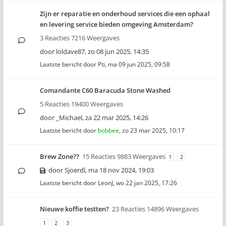
Zijn er reparatie en onderhoud services die een ophaal
en levering service bieden omgeving Amsterdam?
3 Reacties 7216 Weergaves
door
loldave87
,
zo 08 jun 2025, 14:35
Laatste bericht door
Pti
,
ma 09 jun 2025, 09:58
Comandante C60 Baracuda Stone Washed
5 Reacties 19400 Weergaves
door
_Michael
,
za 22 mar 2025, 14:26
Laatste bericht door
bobbee
,
zo 23 mar 2025, 10:17
Brew Zone??
15 Reacties 9883 Weergaves
1
2
door
Sjoerdl
,
ma 18 nov 2024, 19:03
Laatste bericht door
LeonJ
,
wo 22 jan 2025, 17:26
Nieuwe koffie testten?
23 Reacties 14896 Weergaves
1
2
3