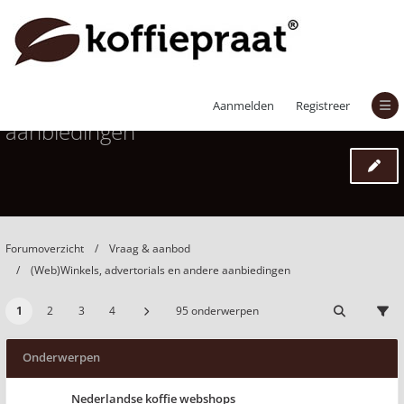
(Web)Winkels, advertorials en andere
Aanmelden
Registreer
aanbiedingen
Forumoverzicht
Vraag & aanbod
(Web)Winkels, advertorials en andere aanbiedingen
1
2
3
4
95 onderwerpen
Onderwerpen
Nederlandse koffie webshops