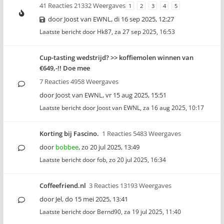
41 Reacties 21332 Weergaves
1
2
3
4
5
door
Joost van EWNL
,
di 16 sep 2025, 12:27
Laatste bericht door
Hk87
,
za 27 sep 2025, 16:53
Cup-tasting wedstrijd? >> koffiemolen winnen van
€649,-!! Doe mee
7 Reacties 4958 Weergaves
door
Joost van EWNL
,
vr 15 aug 2025, 15:51
Laatste bericht door
Joost van EWNL
,
za 16 aug 2025, 10:17
Korting bij Fascino.
1 Reacties 5483 Weergaves
door
bobbee
,
zo 20 jul 2025, 13:49
Laatste bericht door
fob
,
zo 20 jul 2025, 16:34
Coffeefriend.nl
3 Reacties 13193 Weergaves
door
Jel
,
do 15 mei 2025, 13:41
Laatste bericht door
Bernd90
,
za 19 jul 2025, 11:40