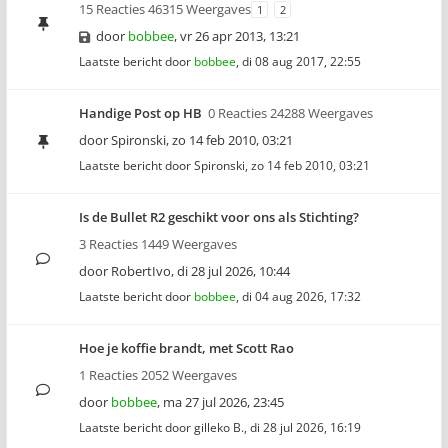
15 Reacties 46315 Weergaves
1
2
door
bobbee
,
vr 26 apr 2013, 13:21
Laatste bericht door
bobbee
,
di 08 aug 2017, 22:55
Handige Post op HB
0 Reacties 24288 Weergaves
door
Spironski
,
zo 14 feb 2010, 03:21
Laatste bericht door
Spironski
,
zo 14 feb 2010, 03:21
Is de Bullet R2 geschikt voor ons als Stichting?
3 Reacties 1449 Weergaves
door
RobertIvo
,
di 28 jul 2026, 10:44
Laatste bericht door
bobbee
,
di 04 aug 2026, 17:32
Hoe je koffie brandt, met Scott Rao
1 Reacties 2052 Weergaves
door
bobbee
,
ma 27 jul 2026, 23:45
Laatste bericht door
gilleko B.
,
di 28 jul 2026, 16:19