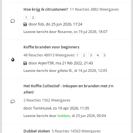
Hoe krijg ik citrustonen?
11 Reacties 3882 Weergaves
1
2
door
fob
,
do 25 jun 2026, 17:24
Laatste bericht door
Rosanne
,
zo 19 jul 2026, 18:07
Koffie branden voor beginners
48 Reacties 48913 Weergaves
1
2
3
4
5
door
ArjenT5R
,
ma 21 feb 2022, 21:43
Laatste bericht door
gilleko B.
,
di 14 jul 2026, 12:05
Het Koffie Collectief - Inkopen en branden met z'n
allen!
2 Reacties 1562 Weergaves
door
TomHuis4
,
zo 19 apr 2026, 11:35
Laatste bericht door
bobbee
,
di 23 jun 2026, 00:04
Dubbel stoken
5 Reacties 14563 Weergaves