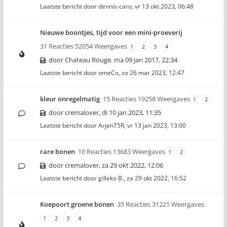
Laatste bericht door
dennis-caro
,
vr 13 okt 2023, 06:48
Nieuwe boontjes, tijd voor een mini-proeverij
31 Reacties 52054 Weergaves
1
2
3
4
door
Chateau Rouge
,
ma 09 jan 2017, 22:34
Laatste bericht door
omeCo
,
zo 26 mar 2023, 12:47
kleur onregelmatig
15 Reacties 19258 Weergaves
1
2
door
cremalover
,
di 10 jan 2023, 11:35
Laatste bericht door
ArjenT5R
,
vr 13 jan 2023, 13:00
rare bonen
10 Reacties 13683 Weergaves
1
2
door
cremalover
,
za 29 okt 2022, 12:06
Laatste bericht door
gilleko B.
,
za 29 okt 2022, 16:52
Koepoort groene bonen
35 Reacties 31221 Weergaves
1
2
3
4