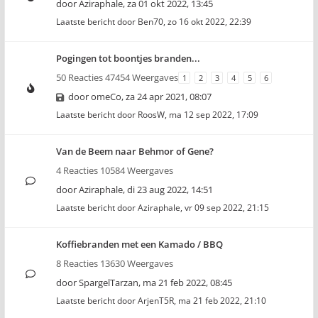
door
Aziraphale
,
za 01 okt 2022, 13:45
Laatste bericht door
Ben70
,
zo 16 okt 2022, 22:39
Pogingen tot boontjes branden...
50 Reacties 47454 Weergaves
1
2
3
4
5
6
door
omeCo
,
za 24 apr 2021, 08:07
Laatste bericht door
RoosW
,
ma 12 sep 2022, 17:09
Van de Beem naar Behmor of Gene?
4 Reacties 10584 Weergaves
door
Aziraphale
,
di 23 aug 2022, 14:51
Laatste bericht door
Aziraphale
,
vr 09 sep 2022, 21:15
Koffiebranden met een Kamado / BBQ
8 Reacties 13630 Weergaves
door
SpargelTarzan
,
ma 21 feb 2022, 08:45
Laatste bericht door
ArjenT5R
,
ma 21 feb 2022, 21:10