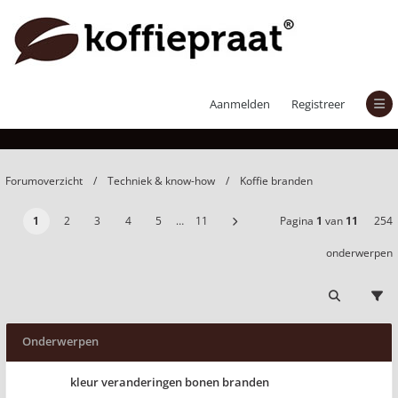
Koffie branden
Aanmelden
Registreer
Forumoverzicht
Techniek & know-how
Koffie branden
1
2
3
4
5
…
11
Pagina
1
van
11
254
onderwerpen
Onderwerpen
kleur veranderingen bonen branden