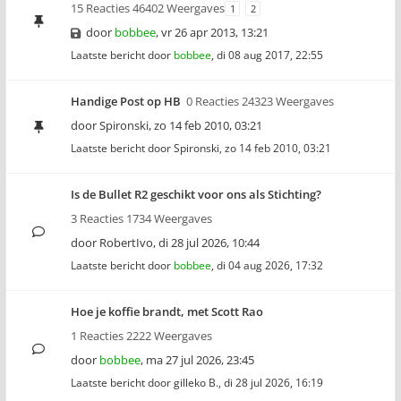
15 Reacties 46402 Weergaves
1
2
door
bobbee
,
vr 26 apr 2013, 13:21
Laatste bericht door
bobbee
,
di 08 aug 2017, 22:55
Handige Post op HB
0 Reacties 24323 Weergaves
door
Spironski
,
zo 14 feb 2010, 03:21
Laatste bericht door
Spironski
,
zo 14 feb 2010, 03:21
Is de Bullet R2 geschikt voor ons als Stichting?
3 Reacties 1734 Weergaves
door
RobertIvo
,
di 28 jul 2026, 10:44
Laatste bericht door
bobbee
,
di 04 aug 2026, 17:32
Hoe je koffie brandt, met Scott Rao
1 Reacties 2222 Weergaves
door
bobbee
,
ma 27 jul 2026, 23:45
Laatste bericht door
gilleko B.
,
di 28 jul 2026, 16:19