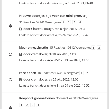
Laatste bericht door
dennis-caro
,
vr 13 okt 2023, 06:48
Nieuwe boontjes, tijd voor een mini-proeverij
31 Reacties 52141 Weergaves
1
2
3
4
door
Chateau Rouge
,
ma 09 jan 2017, 22:34
Laatste bericht door
omeCo
,
zo 26 mar 2023, 12:47
kleur onregelmatig
15 Reacties 19312 Weergaves
1
2
door
cremalover
,
di 10 jan 2023, 11:35
Laatste bericht door
ArjenT5R
,
vr 13 jan 2023, 13:00
rare bonen
10 Reacties 13741 Weergaves
1
2
door
cremalover
,
za 29 okt 2022, 12:06
Laatste bericht door
gilleko B.
,
za 29 okt 2022, 16:52
Koepoort groene bonen
35 Reacties 31339 Weergaves
1
2
3
4