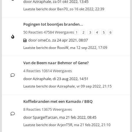
door
Aziraphale
,
za 01 okt 2022, 13:45
Laatste bericht door
Ben70
,
zo 16 okt 2022, 22:39
Pogingen tot boontjes branden...
50 Reacties 47584 Weergaves
1
2
3
4
5
6
door
omeCo
,
za 24 apr 2021, 08:07
Laatste bericht door
RoosW
,
ma 12 sep 2022, 17:09
Van de Beem naar Behmor of Gene?
4 Reacties 10614 Weergaves
door
Aziraphale
,
di 23 aug 2022, 14:51
Laatste bericht door
Aziraphale
,
vr 09 sep 2022, 21:15
Koffiebranden met een Kamado / BBQ
8 Reacties 13675 Weergaves
door
SpargelTarzan
,
ma 21 feb 2022, 08:45
Laatste bericht door
ArjenT5R
,
ma 21 feb 2022, 21:10