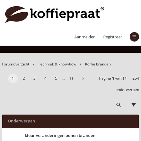
Koffie branden
Aanmelden
Registreer
Forumoverzicht
Techniek & know-how
Koffie branden
1
2
3
4
5
…
11
Pagina
1
van
11
254
onderwerpen
Onderwerpen
kleur veranderingen bonen branden