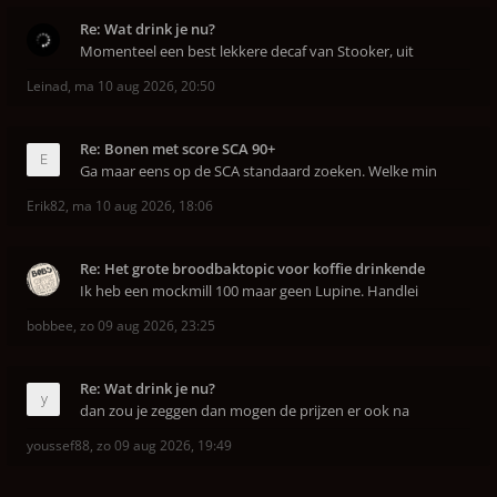
Re: Wat drink je nu?
Momenteel een best lekkere decaf van Stooker, uit
Leinad
,
ma 10 aug 2026, 20:50
Re: Bonen met score SCA 90+
Ga maar eens op de SCA standaard zoeken. Welke min
Erik82
,
ma 10 aug 2026, 18:06
Re: Het grote broodbaktopic voor koffie drinkende
Ik heb een mockmill 100 maar geen Lupine. Handlei
bobbee
,
zo 09 aug 2026, 23:25
Re: Wat drink je nu?
dan zou je zeggen dan mogen de prijzen er ook na
youssef88
,
zo 09 aug 2026, 19:49