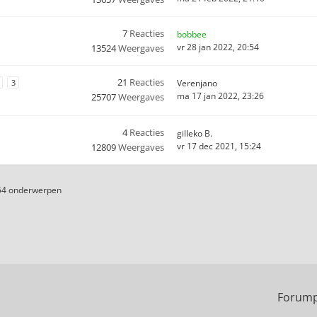
7
Reacties
bobbee
vr 28 jan 2022, 20:54
13524
Weergaves
21
Reacties
3
Verenjano
ma 17 jan 2022, 23:26
25707
Weergaves
4
Reacties
gilleko B.
vr 17 dec 2021, 15:24
12809
Weergaves
54 onderwerpen
Forump