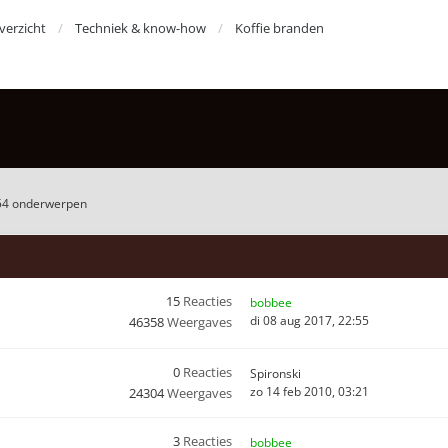
erzicht
Techniek & know-how
Koffie branden
54 onderwerpen
15
Reacties
bobbee
di 08 aug 2017, 22:55
46358
Weergaves
0
Reacties
Spironski
zo 14 feb 2010, 03:21
24304
Weergaves
3
Reacties
bobbee