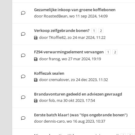
Gezamelijke inkoop van groene koffiebonen
door
RoastedBean
,
wo 11 sep 2024, 14:09
Verkoop zelfgebrande bonen?
1
2
door
TKoffie82
,
zo 24 mar 2024, 11:22
FZ94 verwarmingselement vervangen
1
2
door
fransg
,
wo 27 mar 2024, 19:19
Koffiezak sealen
door
cremalover
,
zo 24 dec 2023, 11:32
Brandavonturen gedeeld en adviezen gevraagd
door
fob
,
ma 30 okt 2023, 17:54
Eerste batch klaar! (was "tips ongebrande bonen")
door
dennis-caro
,
wo 16 aug 2023, 10:37