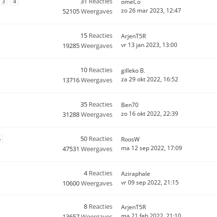
31
Reacties
3
4
omeCo
zo 26 mar 2023, 12:47
52105
Weergaves
15
Reacties
ArjenT5R
vr 13 jan 2023, 13:00
19285
Weergaves
10
Reacties
gilleko B.
za 29 okt 2022, 16:52
13716
Weergaves
35
Reacties
Ben70
zo 16 okt 2022, 22:39
31288
Weergaves
50
Reacties
6
RoosW
ma 12 sep 2022, 17:09
47531
Weergaves
4
Reacties
Aziraphale
vr 09 sep 2022, 21:15
10600
Weergaves
8
Reacties
ArjenT5R
ma 21 feb 2022, 21:10
13657
Weergaves