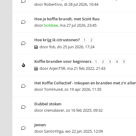
door
RobertIvo
,
di 28 jul 2026, 10:44
Hoe je koffie brandt, met Scott Rao
door
bobbee
,
ma 27 jul 2026, 23:45
Hoe krijg ik citrustonen?
1
2
door
fob
,
do 25 jun 2026, 17:24
Koffie branden voor beginners
1
2
3
4
5
door
ArjenT5R
,
ma 21 feb 2022, 21:43
Het Koffie Collectief - Inkopen en branden met z'n alle
door
TomHuis4
,
zo 19 apr 2026, 11:35
Dubbel stoken
door
cremalaver
,
zo 16 feb 2025, 09:32
Jemen
door
SantoYirga
,
wo 22 jan 2025, 12:09