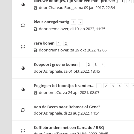
Nieuwe boontjes, tijd voor een mini-proeverij
1
2
door
Chateau Rouge
,
ma 09 jan 2017, 22:34
kleur onregelmatig
1
2
door
cremalover
,
di 10 jan 2023, 11:35
rare bonen
1
2
door
cremalover
,
za 29 okt 2022, 12:06
Koepoort groene bonen
1
2
3
4
door
Aziraphale
,
za 01 okt 2022, 13:45
Pogingen tot boontjes branden...
1
2
3
4
5
door
omeCo
,
za 24 apr 2021, 08:07
Van de Beem naar Behmor of Gene?
door
Aziraphale
,
di 23 aug 2022, 14:51
Koffiebranden met een Kamado / BBQ
door
SpargelTarzan
,
ma 21 feb 2022, 08:45