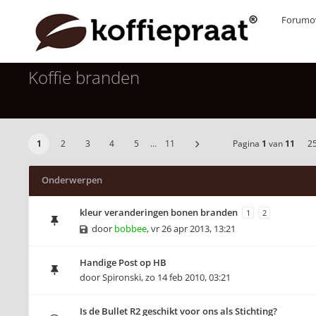
Forumov
Koffie branden
1
2
3
4
5
…
11
Pagina
1
van
11
2
Onderwerpen
kleur veranderingen bonen branden
1
2
door
bobbee
,
vr 26 apr 2013, 13:21
Handige Post op HB
door
Spironski
,
zo 14 feb 2010, 03:21
Is de Bullet R2 geschikt voor ons als Stichting?