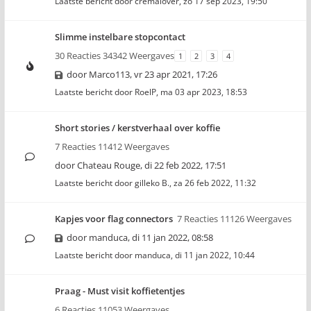
Laatste bericht door
cremalover
,
zo 17 sep 2023, 19:50
Slimme instelbare stopcontact
30 Reacties 34342 Weergaves
1
2
3
4
door
Marco113
,
vr 23 apr 2021, 17:26
Laatste bericht door
RoelP
,
ma 03 apr 2023, 18:53
Short stories / kerstverhaal over koffie
7 Reacties 11412 Weergaves
door
Chateau Rouge
,
di 22 feb 2022, 17:51
Laatste bericht door
gilleko B.
,
za 26 feb 2022, 11:32
Kapjes voor flag connectors
7 Reacties 11126 Weergaves
door
manduca
,
di 11 jan 2022, 08:58
Laatste bericht door
manduca
,
di 11 jan 2022, 10:44
Praag - Must visit koffietentjes
6 Reacties 11053 Weergaves