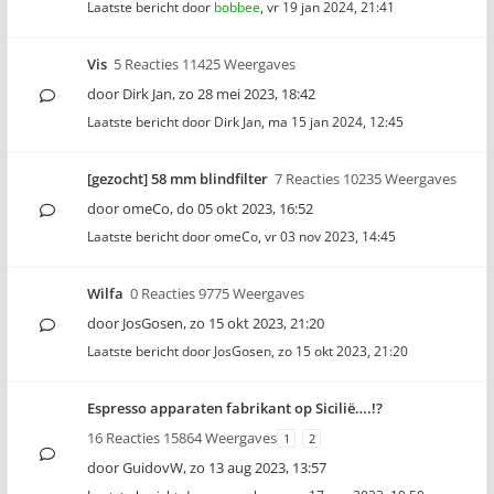
Laatste bericht door
bobbee
,
vr 19 jan 2024, 21:41
Vis
5 Reacties 11425 Weergaves
door
Dirk Jan
,
zo 28 mei 2023, 18:42
Laatste bericht door
Dirk Jan
,
ma 15 jan 2024, 12:45
[gezocht] 58 mm blindfilter
7 Reacties 10235 Weergaves
door
omeCo
,
do 05 okt 2023, 16:52
Laatste bericht door
omeCo
,
vr 03 nov 2023, 14:45
Wilfa
0 Reacties 9775 Weergaves
door
JosGosen
,
zo 15 okt 2023, 21:20
Laatste bericht door
JosGosen
,
zo 15 okt 2023, 21:20
Espresso apparaten fabrikant op Sicilië….!?
16 Reacties 15864 Weergaves
1
2
door
GuidovW
,
zo 13 aug 2023, 13:57