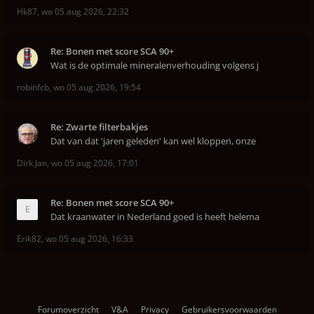
Hk87
,
wo 05 aug 2026, 22:32
Re: Bonen met score SCA 90+
Wat is de optimale mineralenverhouding volgens j
robinfcb
,
wo 05 aug 2026, 19:54
Re: Zwarte filterbakjes
Dat van dat 'jaren geleden' kan wel kloppen, onze
Dirk Jan
,
wo 05 aug 2026, 17:01
Re: Bonen met score SCA 90+
Dat kraanwater in Nederland goed is heeft helema
Erik82
,
wo 05 aug 2026, 16:33
Forumoverzicht
V&A
Privacy
Gebruikersvoorwaarden