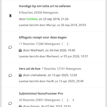
Handige tip om latte art te oefenen
8 Reacties 29358 Weergaves
door
bobbee
,
zo 23 sep 2018, 21:24
Laatste bericht door
Marcje
,
zo 30 sep 2018, 20:03
Affogato recept voor deze dagen
11 Reacties 17286 Weergaves
1
2
door
Warheart
,
zo 24 mei 2026, 19:30
Laatste bericht door
Warheart
,
vr 05 jun 2026, 10:57
Vers uit de koe
7 Reacties 12741 Weergaves
door
cremalaver
,
zo 13 apr 2025, 12:33
Laatste bericht door
HanR
,
zo 13 apr 2025, 20:40
Subminimal NanoFoamer Pro
20 Reacties 25851 Weergaves
1
2
3
door
Emass
,
do 07 dec 2023, 10:31