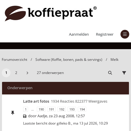
Melk
Aanmelden
Registreer
Forumoverzicht
Software (Koffie, bonen, pads & servings)
Melk
1
2
27 onderwerpen
Onderwerpen
Latte art fotos
1934 Reacties 822377 Weergaves
1
…
190
191
192
193
194
door
Aadje
,
za 23 aug 2008, 12:57
Laatste bericht door
gilleko B.
,
ma 13 jul 2026, 10:29