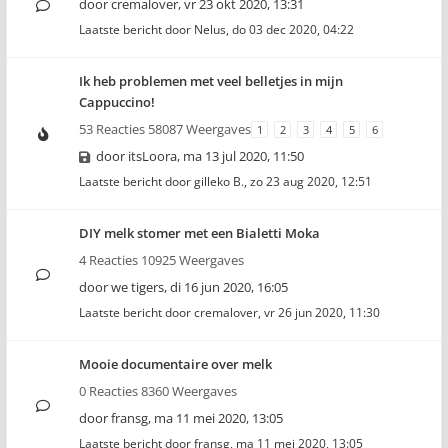
door
cremalover
,
vr 23 okt 2020, 13:31
Laatste bericht door
Nelus
,
do 03 dec 2020, 04:22
Ik heb problemen met veel belletjes in mijn
Cappuccino!
53 Reacties 58087 Weergaves
1
2
3
4
5
6
door
itsLoora
,
ma 13 jul 2020, 11:50
Laatste bericht door
gilleko B.
,
zo 23 aug 2020, 12:51
DIY melk stomer met een Bialetti Moka
4 Reacties 10925 Weergaves
door
we tigers
,
di 16 jun 2020, 16:05
Laatste bericht door
cremalover
,
vr 26 jun 2020, 11:30
Mooie documentaire over melk
0 Reacties 8360 Weergaves
door
fransg
,
ma 11 mei 2020, 13:05
Laatste bericht door
fransg
,
ma 11 mei 2020, 13:05