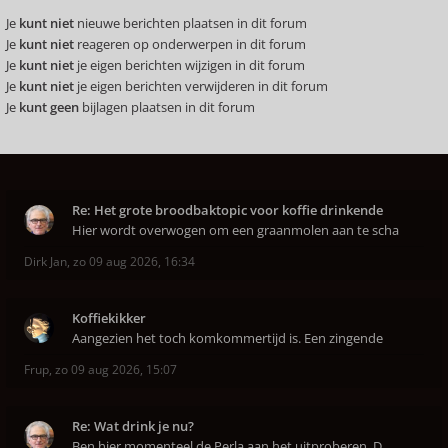
Je
kunt niet
nieuwe berichten plaatsen in dit forum
Je
kunt niet
reageren op onderwerpen in dit forum
Je
kunt niet
je eigen berichten wijzigen in dit forum
Je
kunt niet
je eigen berichten verwijderen in dit forum
Je
kunt geen
bijlagen plaatsen in dit forum
Re: Het grote broodbaktopic voor koffie drinkende
Hier wordt overwogen om een graanmolen aan te scha
Dirk Jan
,
zo 09 aug 2026, 16:34
Koffiekikker
Aangezien het toch komkommertijd is. Een zingende
Frup
,
zo 09 aug 2026, 15:07
Re: Wat drink je nu?
Ben hier momenteel de Perla aan het uitproberen. D