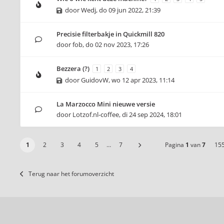
door
Wedj
,
do 09 jun 2022, 21:39
Precisie filterbakje in Quickmill 820
door
fob
,
do 02 nov 2023, 17:26
Bezzera (?)
1
2
3
4
door
GuidovW
,
wo 12 apr 2023, 11:14
La Marzocco Mini nieuwe versie
door
Lotzof.nl-coffee
,
di 24 sep 2024, 18:01
1
2
3
4
5
…
7
Pagina
1
van
7
15
Terug naar het forumoverzicht