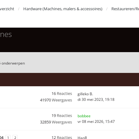
erzicht
Hardware (Machines, malers & accessoires)
Restaureren/R
ines
5 onderwerpen
16
Reacties
gilleko B.
di 30 mei 2023, 19:18
41970
Weergaves
19
Reacties
bobbee
vr 08 mei 2026, 15:47
32859
Weergaves
04
12
Reacties
1
2
HanR