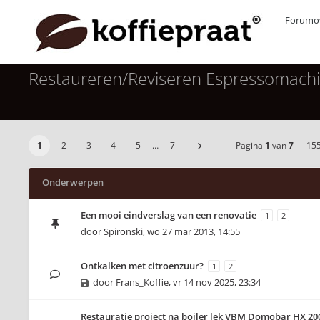
Forumov
Restaureren/Reviseren Espressomach
1
2
3
4
5
…
7
Pagina
1
van
7
15
Onderwerpen
Een mooi eindverslag van een renovatie
1
2
door
Spironski
,
wo 27 mar 2013, 14:55
Ontkalken met citroenzuur?
1
2
door
Frans_Koffie
,
vr 14 nov 2025, 23:34
Restauratie project na boiler lek VBM Domobar HX 20