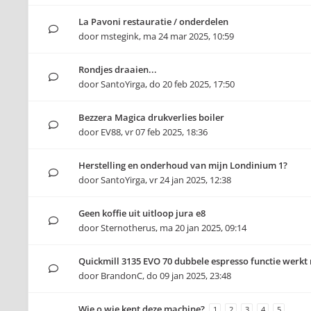
La Pavoni restauratie / onderdelen
door
mstegink
,
ma 24 mar 2025, 10:59
Rondjes draaien...
door
SantoYirga
,
do 20 feb 2025, 17:50
Bezzera Magica drukverlies boiler
door
EV88
,
vr 07 feb 2025, 18:36
Herstelling en onderhoud van mijn Londinium 1?
door
SantoYirga
,
vr 24 jan 2025, 12:38
Geen koffie uit uitloop jura e8
door
Sternotherus
,
ma 20 jan 2025, 09:14
Quickmill 3135 EVO 70 dubbele espresso functie werkt 
door
BrandonC
,
do 09 jan 2025, 23:48
Wie o wie kent deze machine?
1
2
3
4
5