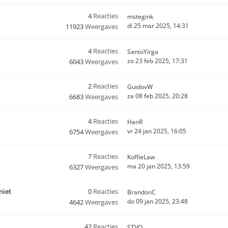
4
Reacties
mstegink
di 25 mar 2025, 14:31
11923
Weergaves
4
Reacties
SantoYirga
zo 23 feb 2025, 17:31
6043
Weergaves
2
Reacties
GuidovW
za 08 feb 2025, 20:28
6683
Weergaves
4
Reacties
HanR
vr 24 jan 2025, 16:05
6754
Weergaves
7
Reacties
KoffieLaw
ma 20 jan 2025, 13:59
6327
Weergaves
niet
0
Reacties
BrandonC
do 09 jan 2025, 23:48
4642
Weergaves
42
Reacties
STVO