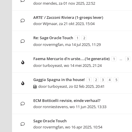
door
mendes
,
za 01 nov 2025, 22:52
ARTE' / Zacconi Riviera (1-groeps lever)
door
Wijmaar
,
za 21 okt 2023, 15:04
Re: Sage Oracle Touch
1
2
door
rovermgfan
,
ma 14 jul 2025, 11:29
Faema Mercurio d'n urste....(1e generatie)
1
…
3
door
turboyeast
,
wo 14 mei 2025, 21:24
Gaggia Spagna in tha house!
1
2
3
4
5
door
turboyeast
,
zo 02 feb 2025, 20:41
ECM Botticelli revisie, einde verhaal?
door
ronniestevens
,
wo 11 jun 2025, 13:33
Sage Oracle Touch
door
rovermgfan
,
wo 16 apr 2025, 10:54