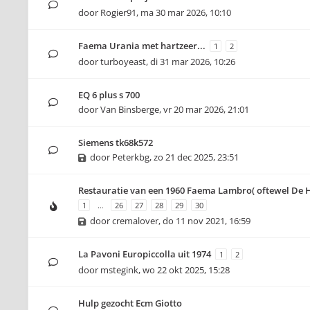
door
Rogier91
,
ma 30 mar 2026, 10:10
Faema Urania met hartzeer...
1
2
door
turboyeast
,
di 31 mar 2026, 10:26
EQ 6 plus s 700
door
Van Binsberge
,
vr 20 mar 2026, 21:01
Siemens tk68k572
door
Peterkbg
,
zo 21 dec 2025, 23:51
Restauratie van een 1960 Faema Lambro( oftewel De H
1
…
26
27
28
29
30
door
cremalover
,
do 11 nov 2021, 16:59
La Pavoni Europiccolla uit 1974
1
2
door
mstegink
,
wo 22 okt 2025, 15:28
Hulp gezocht Ecm Giotto