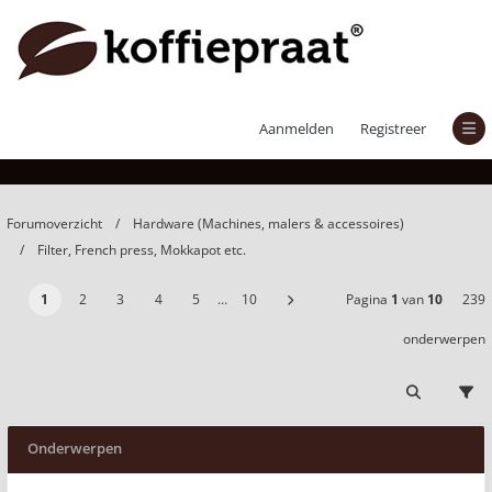
Filter, French press, Mokkapot etc.
Aanmelden
Registreer
Forumoverzicht
Hardware (Machines, malers & accessoires)
Filter, French press, Mokkapot etc.
1
2
3
4
5
…
10
Pagina
1
van
10
239
onderwerpen
Onderwerpen