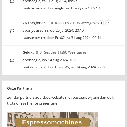
door
eagle
,
za 31 aug 2024, 09:57
Laatste bericht door
eagle
,
za 31 aug 2024, 09:57
V60 beginner...
10 Reacties 20706 Weergaves
1
2
door
youssef88
,
do 25 jul 2024, 20:10
Laatste bericht door
Erik82
,
za 31 aug 2024, 06:41
Gelukt !!!
3 Reacties 11290 Weergaves
door
eagle
,
wo 14 aug 2024, 10:06
Laatste bericht door
GuidovW
,
wo 14 aug 2024, 22:38
Onze Partners
Zonder partners zou deze website niet bestaan, wij zijn dan ook
trots om ze hier te presenteren..