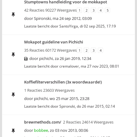
Stumptowns handleiding voor de mokkapot
42 Reacties 90227 Weergaves
1
2
3
4
5
door
Spironski
,
ma 24 sep 2012, 03:09
Laatste bericht door
SantoYirga
,
di 02 sep 2025, 17:19
Mokapot guideline van Pichichi
35 Reacties 60172 Weergaves
1
2
3
4
door
pichichi
,
za 26 jan 2019, 12:34
Laatste bericht door
cremalover
,
ma 27 nov 2023, 08:01
Koffiefilterverschillen (3x woordwaarde!)
1 Reacties 23603 Weergaves
door
pichichi
,
wo 25 mar 2015, 23:28
Laatste bericht door
Spironski
,
do 26 mar 2015, 02:14
brewmethods.com/
2 Reacties 24614 Weergaves
door
bobbee
,
zo 03 nov 2013, 00:06