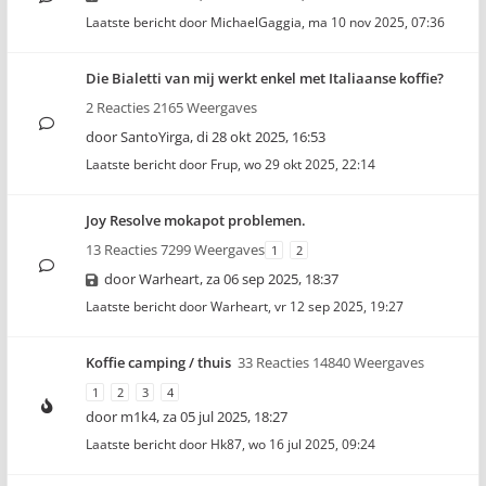
Laatste bericht door
MichaelGaggia
,
ma 10 nov 2025, 07:36
Die Bialetti van mij werkt enkel met Italiaanse koffie?
2 Reacties 2165 Weergaves
door
SantoYirga
,
di 28 okt 2025, 16:53
Laatste bericht door
Frup
,
wo 29 okt 2025, 22:14
Joy Resolve mokapot problemen.
13 Reacties 7299 Weergaves
1
2
door
Warheart
,
za 06 sep 2025, 18:37
Laatste bericht door
Warheart
,
vr 12 sep 2025, 19:27
Koffie camping / thuis
33 Reacties 14840 Weergaves
1
2
3
4
door
m1k4
,
za 05 jul 2025, 18:27
Laatste bericht door
Hk87
,
wo 16 jul 2025, 09:24