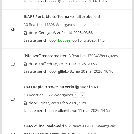
Laatste bericht door
@3aan
,
di 25 mar 2014, 15:07
IKAPE Portable coffeemaker uitproberen?
30 Reacties 11898 Weergaves
1
2
3
4
door
Gert-JanV
,
vr 24 okt 2025, 08:58
Laatste bericht door
bobbee
,
do 16 jul 2026, 14:51
“Nieuwe” moccamaster
3 Reacties 13934 Weergaves
door
Koffiedrap
,
zo 29 mar 2026, 20:53
Laatste bericht door
gilleko B.
,
ma 30 mar 2026, 16:16
OXO Rapid Brewer nu verkrijgbaar in NL
19 Reacties 6672 Weergaves
1
2
door
Erik82
,
wo 11 feb 2026, 17:13
Laatste bericht door
aikovdk
,
wo 11 mar 2026, 14:55
Oreo Z1 incl Melowdrip
2 Reacties 4318 Weergaves