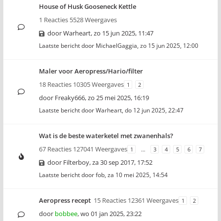
House of Husk Gooseneck Kettle
1 Reacties 5528 Weergaves
door
Warheart
,
zo 15 jun 2025, 11:47
Laatste bericht door
MichaelGaggia
,
zo 15 jun 2025, 12:00
Maler voor Aeropress/Hario/filter
18 Reacties 10305 Weergaves
1
2
door
Freaky666
,
zo 25 mei 2025, 16:19
Laatste bericht door
Warheart
,
do 12 jun 2025, 22:47
Wat is de beste waterketel met zwanenhals?
67 Reacties 127041 Weergaves
1
…
3
4
5
6
7
door
Filterboy
,
za 30 sep 2017, 17:52
Laatste bericht door
fob
,
za 10 mei 2025, 14:54
Aeropress recept
15 Reacties 12361 Weergaves
1
2
door
bobbee
,
wo 01 jan 2025, 23:22