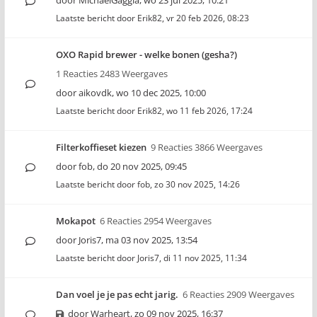
door
MichaelGaggia
,
wo 23 jul 2025, 10:21
Laatste bericht door
Erik82
,
vr 20 feb 2026, 08:23
OXO Rapid brewer - welke bonen (gesha?)
1 Reacties 2483 Weergaves
door
aikovdk
,
wo 10 dec 2025, 10:00
Laatste bericht door
Erik82
,
wo 11 feb 2026, 17:24
Filterkoffieset kiezen
9 Reacties 3866 Weergaves
door
fob
,
do 20 nov 2025, 09:45
Laatste bericht door
fob
,
zo 30 nov 2025, 14:26
Mokapot
6 Reacties 2954 Weergaves
door
Joris7
,
ma 03 nov 2025, 13:54
Laatste bericht door
Joris7
,
di 11 nov 2025, 11:34
Dan voel je je pas echt jarig.
6 Reacties 2909 Weergaves
door
Warheart
,
zo 09 nov 2025, 16:37