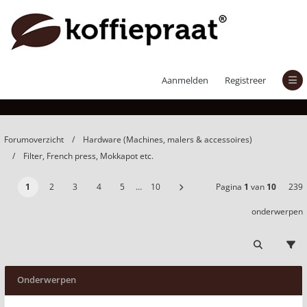
Filter, French press, Mokkapot etc.
Aanmelden
Registreer
Forumoverzicht
Hardware (Machines, malers & accessoires)
Filter, French press, Mokkapot etc.
1
2
3
4
5
…
10
Pagina
1
van
10
239
onderwerpen
Onderwerpen