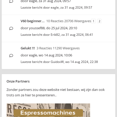
door
eagle
,
za 31 aug 2024, 09:57
Laatste bericht door
eagle
,
za 31 aug 2024, 09:57
V60 beginner...
10 Reacties 20706 Weergaves
1
2
door
youssef88
,
do 25 jul 2024, 20:10
Laatste bericht door
Erik82
,
za 31 aug 2024, 06:41
Gelukt !!!
3 Reacties 11290 Weergaves
door
eagle
,
wo 14 aug 2024, 10:06
Laatste bericht door
GuidovW
,
wo 14 aug 2024, 22:38
Onze Partners
Zonder partners zou deze website niet bestaan, wij zijn dan ook
trots om ze hier te presenteren..