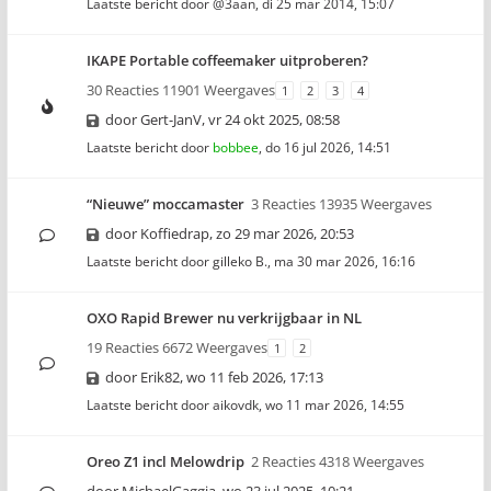
Laatste bericht door
@3aan
,
di 25 mar 2014, 15:07
IKAPE Portable coffeemaker uitproberen?
30 Reacties 11901 Weergaves
1
2
3
4
door
Gert-JanV
,
vr 24 okt 2025, 08:58
Laatste bericht door
bobbee
,
do 16 jul 2026, 14:51
“Nieuwe” moccamaster
3 Reacties 13935 Weergaves
door
Koffiedrap
,
zo 29 mar 2026, 20:53
Laatste bericht door
gilleko B.
,
ma 30 mar 2026, 16:16
OXO Rapid Brewer nu verkrijgbaar in NL
19 Reacties 6672 Weergaves
1
2
door
Erik82
,
wo 11 feb 2026, 17:13
Laatste bericht door
aikovdk
,
wo 11 mar 2026, 14:55
Oreo Z1 incl Melowdrip
2 Reacties 4318 Weergaves