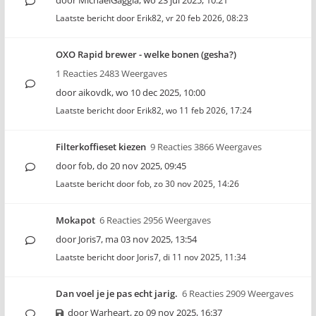
door
MichaelGaggia
,
wo 23 jul 2025, 10:21
Laatste bericht door
Erik82
,
vr 20 feb 2026, 08:23
OXO Rapid brewer - welke bonen (gesha?)
1 Reacties 2483 Weergaves
door
aikovdk
,
wo 10 dec 2025, 10:00
Laatste bericht door
Erik82
,
wo 11 feb 2026, 17:24
Filterkoffieset kiezen
9 Reacties 3866 Weergaves
door
fob
,
do 20 nov 2025, 09:45
Laatste bericht door
fob
,
zo 30 nov 2025, 14:26
Mokapot
6 Reacties 2956 Weergaves
door
Joris7
,
ma 03 nov 2025, 13:54
Laatste bericht door
Joris7
,
di 11 nov 2025, 11:34
Dan voel je je pas echt jarig.
6 Reacties 2909 Weergaves
door
Warheart
,
zo 09 nov 2025, 16:37