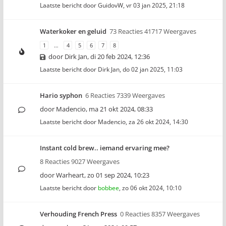
Laatste bericht door
GuidovW
,
vr 03 jan 2025, 21:18
Waterkoker en geluid
73 Reacties 41717 Weergaves
1
…
4
5
6
7
8
door
Dirk Jan
,
di 20 feb 2024, 12:36
Laatste bericht door
Dirk Jan
,
do 02 jan 2025, 11:03
Hario syphon
6 Reacties 7339 Weergaves
door
Madencio
,
ma 21 okt 2024, 08:33
Laatste bericht door
Madencio
,
za 26 okt 2024, 14:30
Instant cold brew.. iemand ervaring mee?
8 Reacties 9027 Weergaves
door
Warheart
,
zo 01 sep 2024, 10:23
Laatste bericht door
bobbee
,
zo 06 okt 2024, 10:10
Verhouding French Press
0 Reacties 8357 Weergaves