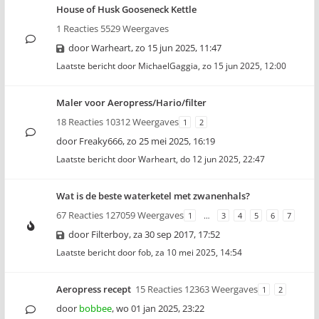
House of Husk Gooseneck Kettle
1 Reacties 5529 Weergaves
door
Warheart
,
zo 15 jun 2025, 11:47
Laatste bericht door
MichaelGaggia
,
zo 15 jun 2025, 12:00
Maler voor Aeropress/Hario/filter
18 Reacties 10312 Weergaves
1
2
door
Freaky666
,
zo 25 mei 2025, 16:19
Laatste bericht door
Warheart
,
do 12 jun 2025, 22:47
Wat is de beste waterketel met zwanenhals?
67 Reacties 127059 Weergaves
1
…
3
4
5
6
7
door
Filterboy
,
za 30 sep 2017, 17:52
Laatste bericht door
fob
,
za 10 mei 2025, 14:54
Aeropress recept
15 Reacties 12363 Weergaves
1
2
door
bobbee
,
wo 01 jan 2025, 23:22