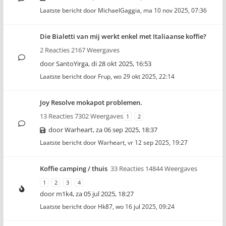
Laatste bericht door
MichaelGaggia
,
ma 10 nov 2025, 07:36
Die Bialetti van mij werkt enkel met Italiaanse koffie?
2 Reacties 2167 Weergaves
door
SantoYirga
,
di 28 okt 2025, 16:53
Laatste bericht door
Frup
,
wo 29 okt 2025, 22:14
Joy Resolve mokapot problemen.
13 Reacties 7302 Weergaves
1
2
door
Warheart
,
za 06 sep 2025, 18:37
Laatste bericht door
Warheart
,
vr 12 sep 2025, 19:27
Koffie camping / thuis
33 Reacties 14844 Weergaves
1
2
3
4
door
m1k4
,
za 05 jul 2025, 18:27
Laatste bericht door
Hk87
,
wo 16 jul 2025, 09:24