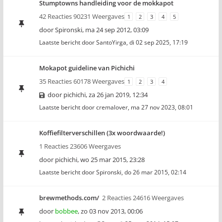
Stumptowns handleiding voor de mokkapot
42 Reacties 90231 Weergaves
1
2
3
4
5
door
Spironski
,
ma 24 sep 2012, 03:09
Laatste bericht door
SantoYirga
,
di 02 sep 2025, 17:19
Mokapot guideline van Pichichi
35 Reacties 60178 Weergaves
1
2
3
4
door
pichichi
,
za 26 jan 2019, 12:34
Laatste bericht door
cremalover
,
ma 27 nov 2023, 08:01
Koffiefilterverschillen (3x woordwaarde!)
1 Reacties 23606 Weergaves
door
pichichi
,
wo 25 mar 2015, 23:28
Laatste bericht door
Spironski
,
do 26 mar 2015, 02:14
brewmethods.com/
2 Reacties 24616 Weergaves
door
bobbee
,
zo 03 nov 2013, 00:06