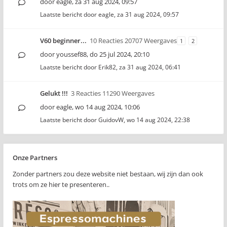
door
eagle
,
za 31 aug 2024, 09:57
Laatste bericht door
eagle
,
za 31 aug 2024, 09:57
V60 beginner...
10 Reacties 20707 Weergaves
1
2
door
youssef88
,
do 25 jul 2024, 20:10
Laatste bericht door
Erik82
,
za 31 aug 2024, 06:41
Gelukt !!!
3 Reacties 11290 Weergaves
door
eagle
,
wo 14 aug 2024, 10:06
Laatste bericht door
GuidovW
,
wo 14 aug 2024, 22:38
Onze Partners
Zonder partners zou deze website niet bestaan, wij zijn dan ook
trots om ze hier te presenteren..