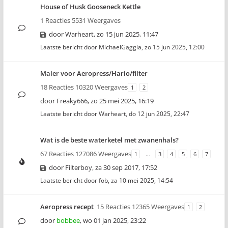
House of Husk Gooseneck Kettle
1 Reacties 5531 Weergaves
door
Warheart
,
zo 15 jun 2025, 11:47
Laatste bericht door
MichaelGaggia
,
zo 15 jun 2025, 12:00
Maler voor Aeropress/Hario/filter
18 Reacties 10320 Weergaves
1
2
door
Freaky666
,
zo 25 mei 2025, 16:19
Laatste bericht door
Warheart
,
do 12 jun 2025, 22:47
Wat is de beste waterketel met zwanenhals?
67 Reacties 127086 Weergaves
1
…
3
4
5
6
7
door
Filterboy
,
za 30 sep 2017, 17:52
Laatste bericht door
fob
,
za 10 mei 2025, 14:54
Aeropress recept
15 Reacties 12365 Weergaves
1
2
door
bobbee
,
wo 01 jan 2025, 23:22