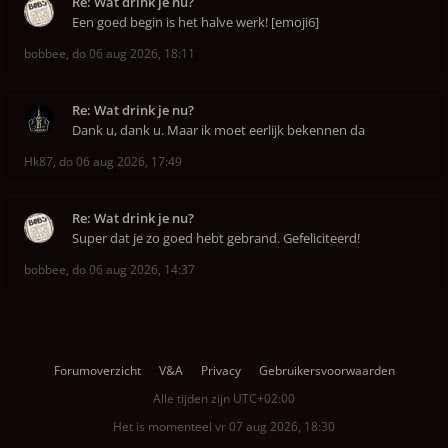
Re: Wat drink je nu?
Een goed begin is het halve werk! [emoji6]
bobbee
,
do 06 aug 2026, 18:11
Re: Wat drink je nu?
Dank u, dank u. Maar ik moet eerlijk bekennen da
Hk87
,
do 06 aug 2026, 17:49
Re: Wat drink je nu?
Super dat je zo goed hebt gebrand. Gefeliciteerd!
bobbee
,
do 06 aug 2026, 14:37
Forumoverzicht
V&A
Privacy
Gebruikersvoorwaarden
Alle tijden zijn
UTC+02:00
Het is momenteel vr 07 aug 2026, 18:30