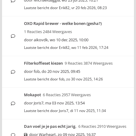
door
MichaelGaggia
,
wo 23 jul 2025, 10:21
Laatste bericht door
Erik82
,
vr 20 feb 2026, 08:23
OXO Rapid brewer - welke bonen (gesha?)
1 Reacties 2484 Weergaves
door
aikovdk
,
wo 10 dec 2025, 10:00
Laatste bericht door
Erik82
,
wo 11 feb 2026, 17:24
Filterkoffieset kiezen
9 Reacties 3874 Weergaves
door
fob
,
do 20 nov 2025, 09:45
Laatste bericht door
fob
,
zo 30 nov 2025, 14:26
Mokapot
6 Reacties 2957 Weergaves
door
Joris7
,
ma 03 nov 2025, 13:54
Laatste bericht door
Joris7
,
di 11 nov 2025, 11:34
Dan voel je je pas echt jarig.
6 Reacties 2910 Weergaves
door
Warheart
,
zo 09 nov 2025, 16:37