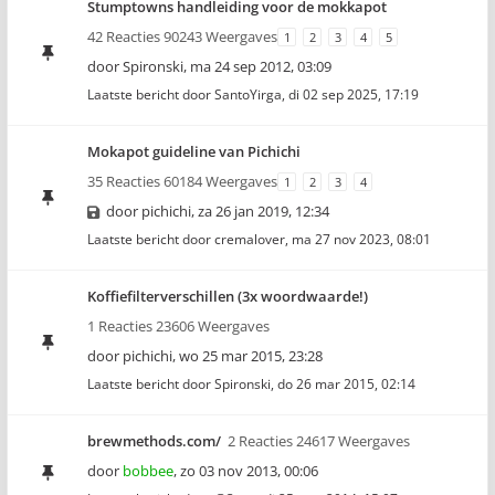
Stumptowns handleiding voor de mokkapot
42 Reacties 90243 Weergaves
1
2
3
4
5
door
Spironski
,
ma 24 sep 2012, 03:09
Laatste bericht door
SantoYirga
,
di 02 sep 2025, 17:19
Mokapot guideline van Pichichi
35 Reacties 60184 Weergaves
1
2
3
4
door
pichichi
,
za 26 jan 2019, 12:34
Laatste bericht door
cremalover
,
ma 27 nov 2023, 08:01
Koffiefilterverschillen (3x woordwaarde!)
1 Reacties 23606 Weergaves
door
pichichi
,
wo 25 mar 2015, 23:28
Laatste bericht door
Spironski
,
do 26 mar 2015, 02:14
brewmethods.com/
2 Reacties 24617 Weergaves
door
bobbee
,
zo 03 nov 2013, 00:06