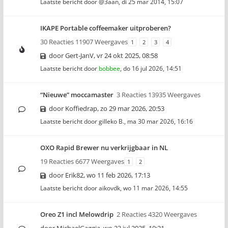
Laatste bericht door
@3aan
,
di 25 mar 2014, 15:07
IKAPE Portable coffeemaker uitproberen?
30 Reacties 11907 Weergaves
1
2
3
4
door
Gert-JanV
,
vr 24 okt 2025, 08:58
Laatste bericht door
bobbee
,
do 16 jul 2026, 14:51
“Nieuwe” moccamaster
3 Reacties 13935 Weergaves
door
Koffiedrap
,
zo 29 mar 2026, 20:53
Laatste bericht door
gilleko B.
,
ma 30 mar 2026, 16:16
OXO Rapid Brewer nu verkrijgbaar in NL
19 Reacties 6677 Weergaves
1
2
door
Erik82
,
wo 11 feb 2026, 17:13
Laatste bericht door
aikovdk
,
wo 11 mar 2026, 14:55
Oreo Z1 incl Melowdrip
2 Reacties 4320 Weergaves