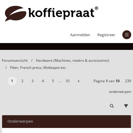
Filter, French press, Mokkapot etc.
Aanmelden
Registreer
Forumoverzicht
Hardware (Machines, malers & accessoires)
Filter, French press, Mokkapot etc.
1
2
3
4
5
…
10
Pagina
1
van
10
239
onderwerpen
Onderwerpen