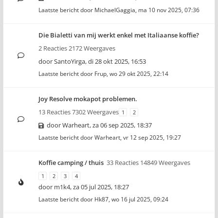
Laatste bericht door
MichaelGaggia
,
ma 10 nov 2025, 07:36
Die Bialetti van mij werkt enkel met Italiaanse koffie?
2 Reacties 2172 Weergaves
door
SantoYirga
,
di 28 okt 2025, 16:53
Laatste bericht door
Frup
,
wo 29 okt 2025, 22:14
Joy Resolve mokapot problemen.
13 Reacties 7302 Weergaves
1
2
door
Warheart
,
za 06 sep 2025, 18:37
Laatste bericht door
Warheart
,
vr 12 sep 2025, 19:27
Koffie camping / thuis
33 Reacties 14849 Weergaves
1
2
3
4
door
m1k4
,
za 05 jul 2025, 18:27
Laatste bericht door
Hk87
,
wo 16 jul 2025, 09:24