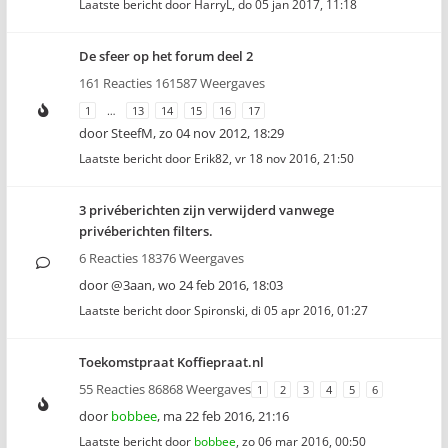
Laatste bericht door
HarryL
,
do 05 jan 2017, 11:18
De sfeer op het forum deel 2
161 Reacties 161587 Weergaves
1
…
13
14
15
16
17
door
SteefM
,
zo 04 nov 2012, 18:29
Laatste bericht door
Erik82
,
vr 18 nov 2016, 21:50
3 privéberichten zijn verwijderd vanwege
privéberichten filters.
6 Reacties 18376 Weergaves
door
@3aan
,
wo 24 feb 2016, 18:03
Laatste bericht door
Spironski
,
di 05 apr 2016, 01:27
Toekomstpraat Koffiepraat.nl
55 Reacties 86868 Weergaves
1
2
3
4
5
6
door
bobbee
,
ma 22 feb 2016, 21:16
Laatste bericht door
bobbee
,
zo 06 mar 2016, 00:50