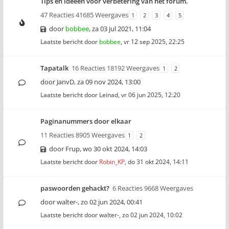
Tips en ideeën voor verbetering van het forum.
47 Reacties 41685 Weergaves
1
2
3
4
5
door
bobbee
,
za 03 jul 2021, 11:04
Laatste bericht door
bobbee
,
vr 12 sep 2025, 22:25
Tapatalk
16 Reacties 18192 Weergaves
1
2
door
JanvD
,
za 09 nov 2024, 13:00
Laatste bericht door
Leinad
,
vr 06 jun 2025, 12:20
Paginanummers door elkaar
11 Reacties 8905 Weergaves
1
2
door
Frup
,
wo 30 okt 2024, 14:03
Laatste bericht door
Robin_KP
,
do 31 okt 2024, 14:11
paswoorden gehackt?
6 Reacties 9668 Weergaves
door
walter-
,
zo 02 jun 2024, 00:41
Laatste bericht door
walter-
,
zo 02 jun 2024, 10:02