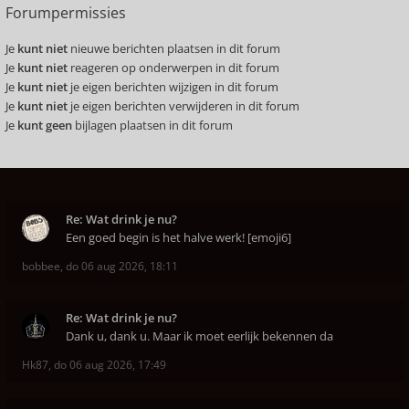
Forumpermissies
Je
kunt niet
nieuwe berichten plaatsen in dit forum
Je
kunt niet
reageren op onderwerpen in dit forum
Je
kunt niet
je eigen berichten wijzigen in dit forum
Je
kunt niet
je eigen berichten verwijderen in dit forum
Je
kunt geen
bijlagen plaatsen in dit forum
Re: Wat drink je nu?
Een goed begin is het halve werk! [emoji6]
bobbee
,
do 06 aug 2026, 18:11
Re: Wat drink je nu?
Dank u, dank u. Maar ik moet eerlijk bekennen da
Hk87
,
do 06 aug 2026, 17:49