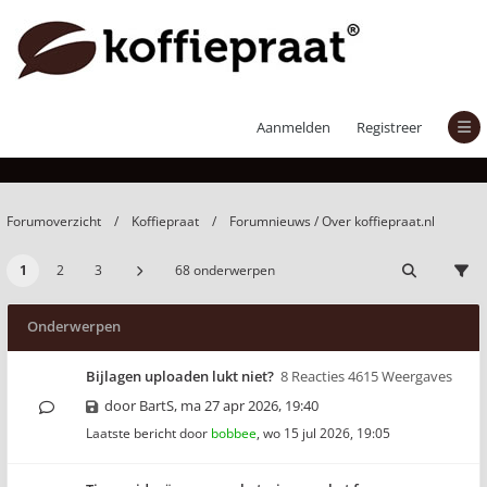
Forumnieuws / Over koffiepraat.nl
Aanmelden
Registreer
Forumoverzicht
Koffiepraat
Forumnieuws / Over koffiepraat.nl
1
2
3
68 onderwerpen
Onderwerpen
Bijlagen uploaden lukt niet?
8 Reacties 4615 Weergaves
door
BartS
,
ma 27 apr 2026, 19:40
Laatste bericht door
bobbee
,
wo 15 jul 2026, 19:05