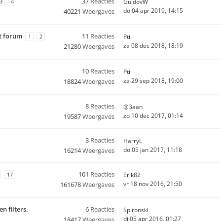
37
Reacties
3
4
GuidovW
do 04 apr 2019, 14:15
40221
Weergaves
t forum
11
Reacties
1
2
Pti
za 08 dec 2018, 18:19
21280
Weergaves
10
Reacties
Pti
za 29 sep 2018, 19:00
18824
Weergaves
8
Reacties
@3aan
zo 10 dec 2017, 01:14
19587
Weergaves
3
Reacties
HarryL
do 05 jan 2017, 11:18
16214
Weergaves
161
Reacties
17
Erik82
vr 18 nov 2016, 21:50
161678
Weergaves
n filters.
6
Reacties
Spironski
di 05 apr 2016, 01:27
18417
Weergaves