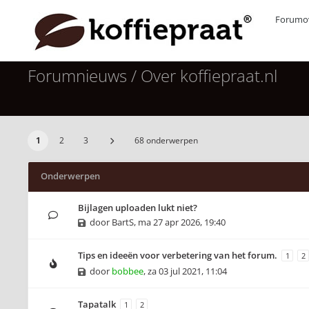
Forumov
Forumnieuws / Over koffiepraat.nl
1
2
3
68 onderwerpen
Onderwerpen
Bijlagen uploaden lukt niet?
door
BartS
,
ma 27 apr 2026, 19:40
Tips en ideeën voor verbetering van het forum.
1
2
door
bobbee
,
za 03 jul 2021, 11:04
Tapatalk
1
2