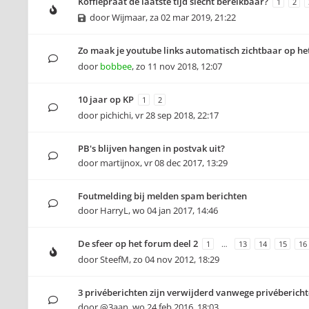
Koffiepraat de laatste tijd slecht bereikbaar?
1
2
door
Wijmaar
,
za 02 mar 2019, 21:22
Zo maak je youtube links automatisch zichtbaar op he
door
bobbee
,
zo 11 nov 2018, 12:07
10 jaar op KP
1
2
door
pichichi
,
vr 28 sep 2018, 22:17
PB's blijven hangen in postvak uit?
door
martijnox
,
vr 08 dec 2017, 13:29
Foutmelding bij melden spam berichten
door
HarryL
,
wo 04 jan 2017, 14:46
De sfeer op het forum deel 2
1
…
13
14
15
16
door
SteefM
,
zo 04 nov 2012, 18:29
3 privéberichten zijn verwijderd vanwege privéberichte
door
@3aan
,
wo 24 feb 2016, 18:03