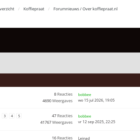
erzicht
Koffiepraat
Forumnieuws / Over koffiepraat.nl
8
Reacties
bobbee
wo 15 jul 2026, 19:05
4690
Weergaves
47
Reacties
3
4
5
bobbee
vr 12 sep 2025, 22:25
41767
Weergaves
16
Reacties
Leinad