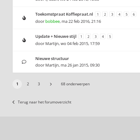
Toekomstpraat Koffiepraat.nl
1
2
3
4
5
6
door
bobbee
,
ma 22 feb 2016, 21:16
Update + Nieuwe stijl
1
2
3
4
5
door
Martijn
,
wo 04 feb 2015, 17:59
Nieuwe structuur
door
Martijn
,
ma 26 jan 2015, 09:30
1
2
3
68 onderwerpen
Terug naar het forumoverzicht