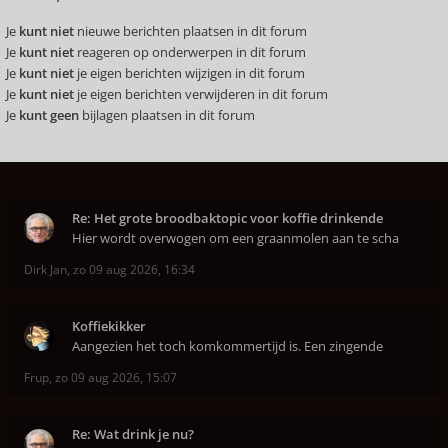
Je
kunt niet
nieuwe berichten plaatsen in dit forum
Je
kunt niet
reageren op onderwerpen in dit forum
Je
kunt niet
je eigen berichten wijzigen in dit forum
Je
kunt niet
je eigen berichten verwijderen in dit forum
Je
kunt geen
bijlagen plaatsen in dit forum
Re: Het grote broodbaktopic voor koffie drinkende
Hier wordt overwogen om een graanmolen aan te scha
Dirk Jan
,
zo 09 aug 2026, 16:34
Koffiekikker
Aangezien het toch komkommertijd is. Een zingende
Frup
,
zo 09 aug 2026, 15:07
Re: Wat drink je nu?