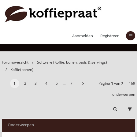
Koffie(bonen)
Aanmelden
Registreer
Forumoverzicht
Software (Koffie, bonen, pads & servings)
Koffie(bonen)
1
2
3
4
5
…
7
Pagina
1
van
7
169
onderwerpen
Onderwerpen