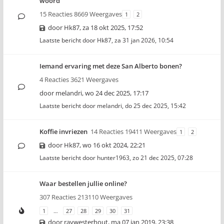
woord
15 Reacties 8669 Weergaves
1
2
door
Hk87
,
za 18 okt 2025, 17:52
Laatste bericht door
Hk87
,
za 31 jan 2026, 10:54
Iemand ervaring met deze San Alberto bonen?
4 Reacties 3621 Weergaves
door
melandri
,
wo 24 dec 2025, 17:17
Laatste bericht door
melandri
,
do 25 dec 2025, 15:42
Koffie invriezen
14 Reacties 19411 Weergaves
1
2
door
Hk87
,
wo 16 okt 2024, 22:21
Laatste bericht door
hunter1963
,
zo 21 dec 2025, 07:28
Waar bestellen jullie online?
307 Reacties 213110 Weergaves
1
…
27
28
29
30
31
door
raywesterhout
,
ma 07 jan 2019, 23:38