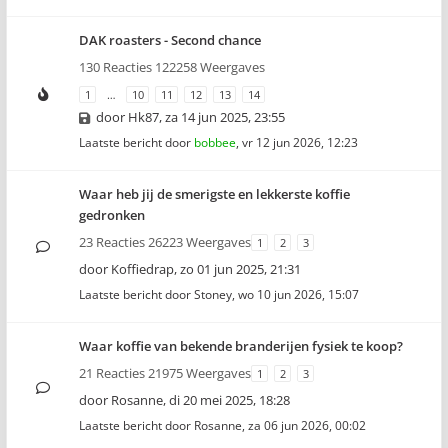
DAK roasters - Second chance
130 Reacties 122258 Weergaves
1
…
10
11
12
13
14
door
Hk87
,
za 14 jun 2025, 23:55
Laatste bericht door
bobbee
,
vr 12 jun 2026, 12:23
Waar heb jij de smerigste en lekkerste koffie
gedronken
23 Reacties 26223 Weergaves
1
2
3
door
Koffiedrap
,
zo 01 jun 2025, 21:31
Laatste bericht door
Stoney
,
wo 10 jun 2026, 15:07
Waar koffie van bekende branderijen fysiek te koop?
21 Reacties 21975 Weergaves
1
2
3
door
Rosanne
,
di 20 mei 2025, 18:28
Laatste bericht door
Rosanne
,
za 06 jun 2026, 00:02