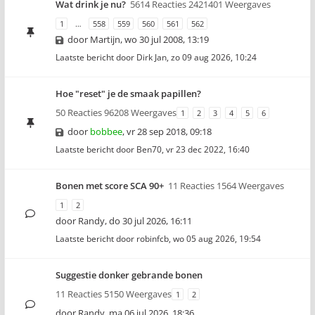
Wat drink je nu?
5614 Reacties 2421401 Weergaves
1
…
558
559
560
561
562
door
Martijn
,
wo 30 jul 2008, 13:19
Laatste bericht door
Dirk Jan
,
zo 09 aug 2026, 10:24
Hoe "reset" je de smaak papillen?
50 Reacties 96208 Weergaves
1
2
3
4
5
6
door
bobbee
,
vr 28 sep 2018, 09:18
Laatste bericht door
Ben70
,
vr 23 dec 2022, 16:40
Bonen met score SCA 90+
11 Reacties 1564 Weergaves
1
2
door
Randy
,
do 30 jul 2026, 16:11
Laatste bericht door
robinfcb
,
wo 05 aug 2026, 19:54
Suggestie donker gebrande bonen
11 Reacties 5150 Weergaves
1
2
door
Randy
,
ma 06 jul 2026, 18:36