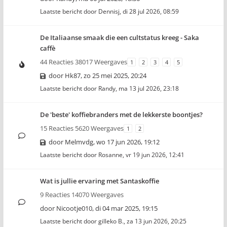
Laatste bericht door
Dennisj
,
di 28 jul 2026, 08:59
De Italiaanse smaak die een cultstatus kreeg - Saka
caffè
44 Reacties 38017 Weergaves
1
2
3
4
5
door
Hk87
,
zo 25 mei 2025, 20:24
Laatste bericht door
Randy
,
ma 13 jul 2026, 23:18
De 'beste' koffiebranders met de lekkerste boontjes?
15 Reacties 5620 Weergaves
1
2
door
Melmvdg
,
wo 17 jun 2026, 19:12
Laatste bericht door
Rosanne
,
vr 19 jun 2026, 12:41
Wat is jullie ervaring met Santaskoffie
9 Reacties 14070 Weergaves
door
Nicootje010
,
di 04 mar 2025, 19:15
Laatste bericht door
gilleko B.
,
za 13 jun 2026, 20:25