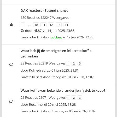
DAK roasters - Second chance
130 Reacties 122247 Weergaves
1
…
10
11
12
13
14
door
Hk87
,
za 14 jun 2025, 23:55
Laatste bericht door
bobbee
,
vr 12 jun 2026, 12:23
Waar heb jij de smerigste en lekkerste koffie
gedronken
23 Reacties 26219 Weergaves
1
2
3
door
Koffiedrap
,
zo 01 jun 2025, 21:31
Laatste bericht door
Stoney
,
wo 10 jun 2026, 15:07
Waar koffie van bekende branderijen fysiek te koop?
21 Reacties 21971 Weergaves
1
2
3
door
Rosanne
,
di 20 mei 2025, 18:28
Laatste bericht door
Rosanne
,
za 06 jun 2026, 00:02