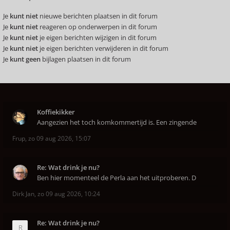
Je
kunt niet
nieuwe berichten plaatsen in dit forum
Je
kunt niet
reageren op onderwerpen in dit forum
Je
kunt niet
je eigen berichten wijzigen in dit forum
Je
kunt niet
je eigen berichten verwijderen in dit forum
Je
kunt geen
bijlagen plaatsen in dit forum
Koffiekikker
Aangezien het toch komkommertijd is. Een zingende
Frup
,
zo 09 aug 2026, 15:07
Re: Wat drink je nu?
Ben hier momenteel de Perla aan het uitproberen. D
Dirk Jan
,
zo 09 aug 2026, 10:24
Re: Wat drink je nu?