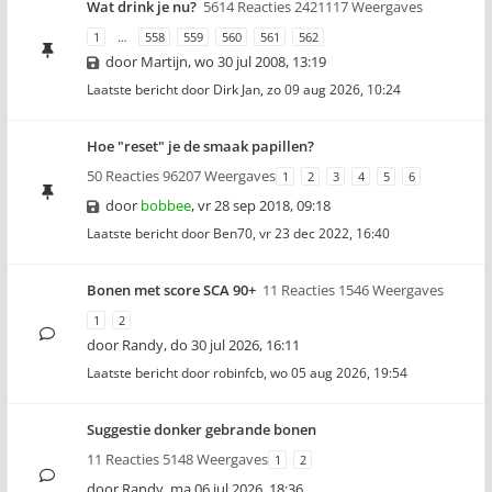
Wat drink je nu?
5614 Reacties 2421117 Weergaves
1
…
558
559
560
561
562
door
Martijn
,
wo 30 jul 2008, 13:19
Laatste bericht door
Dirk Jan
,
zo 09 aug 2026, 10:24
Hoe "reset" je de smaak papillen?
50 Reacties 96207 Weergaves
1
2
3
4
5
6
door
bobbee
,
vr 28 sep 2018, 09:18
Laatste bericht door
Ben70
,
vr 23 dec 2022, 16:40
Bonen met score SCA 90+
11 Reacties 1546 Weergaves
1
2
door
Randy
,
do 30 jul 2026, 16:11
Laatste bericht door
robinfcb
,
wo 05 aug 2026, 19:54
Suggestie donker gebrande bonen
11 Reacties 5148 Weergaves
1
2
door
Randy
,
ma 06 jul 2026, 18:36