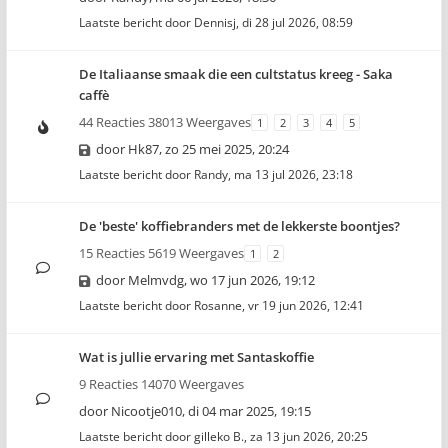
Laatste bericht door
Dennisj
,
di 28 jul 2026, 08:59
De Italiaanse smaak die een cultstatus kreeg - Saka
caffè
44 Reacties 38013 Weergaves
1
2
3
4
5
door
Hk87
,
zo 25 mei 2025, 20:24
Laatste bericht door
Randy
,
ma 13 jul 2026, 23:18
De 'beste' koffiebranders met de lekkerste boontjes?
15 Reacties 5619 Weergaves
1
2
door
Melmvdg
,
wo 17 jun 2026, 19:12
Laatste bericht door
Rosanne
,
vr 19 jun 2026, 12:41
Wat is jullie ervaring met Santaskoffie
9 Reacties 14070 Weergaves
door
Nicootje010
,
di 04 mar 2025, 19:15
Laatste bericht door
gilleko B.
,
za 13 jun 2026, 20:25