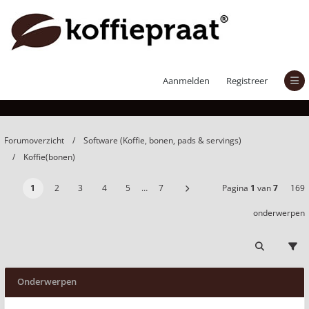
Koffie(bonen)
Aanmelden
Registreer
Forumoverzicht
Software (Koffie, bonen, pads & servings)
Koffie(bonen)
1
2
3
4
5
…
7
Pagina
1
van
7
169
onderwerpen
Onderwerpen