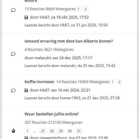
woord
15 Reacties 8669 Weergaves
1
2
door
Hk87
,
za 18 okt 2025, 17:52
Laatste bericht door
Hk87
,
za 31 jan 2026, 10:54
Iemand ervaring met deze San Alberto bonen?
4 Reacties 3621 Weergaves
door
melandri
,
wo 24 dec 2025, 17:17
Laatste bericht door
melandri
,
do 25 dec 2025, 15:42
Koffie invriezen
14 Reacties 19409 Weergaves
1
2
door
Hk87
,
wo 16 okt 2024, 22:21
Laatste bericht door
hunter1963
,
zo 21 dec 2025, 07:28
Waar bestellen jullie online?
307 Reacties 213100 Weergaves
1
…
27
28
29
30
31
door
raywesterhout
,
ma 07 jan 2019, 23:38