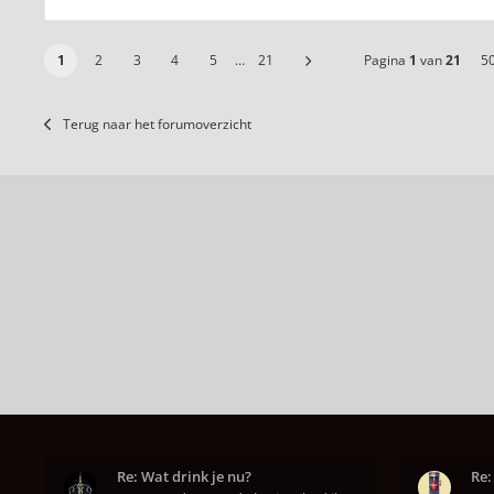
1
2
3
4
5
…
21
Pagina
1
van
21
5
Terug naar het forumoverzicht
Re: Wat drink je nu?
Re: