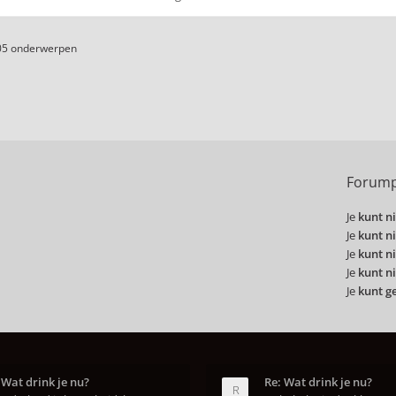
05 onderwerpen
Forump
Je
kunt ni
Je
kunt ni
Je
kunt ni
Je
kunt ni
Je
kunt g
 Wat drink je nu?
Re: Wat drink je nu?