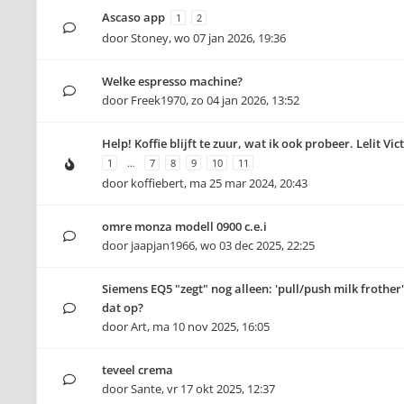
Ascaso app
1
2
door
Stoney
,
wo 07 jan 2026, 19:36
Welke espresso machine?
door
Freek1970
,
zo 04 jan 2026, 13:52
Help! Koffie blijft te zuur, wat ik ook probeer. Lelit Vic
1
…
7
8
9
10
11
door
koffiebert
,
ma 25 mar 2024, 20:43
omre monza modell 0900 c.e.i
door
jaapjan1966
,
wo 03 dec 2025, 22:25
Siemens EQ5 "zegt" nog alleen: 'pull/push milk frother'-
dat op?
door
Art
,
ma 10 nov 2025, 16:05
teveel crema
door
Sante
,
vr 17 okt 2025, 12:37