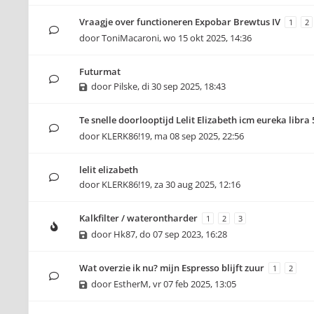
Vraagje over functioneren Expobar Brewtus IV
1
2
door
ToniMacaroni
,
wo 15 okt 2025, 14:36
Futurmat
door
Pilske
,
di 30 sep 2025, 18:43
Te snelle doorlooptijd Lelit Elizabeth icm eureka libra 
door
KLERK86!19
,
ma 08 sep 2025, 22:56
lelit elizabeth
door
KLERK86!19
,
za 30 aug 2025, 12:16
Kalkfilter / waterontharder
1
2
3
door
Hk87
,
do 07 sep 2023, 16:28
Wat overzie ik nu? mijn Espresso blijft zuur
1
2
door
EstherM
,
vr 07 feb 2025, 13:05