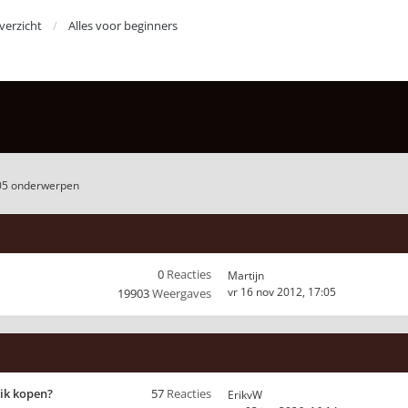
erzicht
Alles voor beginners
05 onderwerpen
0
Reacties
Martijn
vr 16 nov 2012, 17:05
19903
Weergaves
 ik kopen?
57
Reacties
ErikvW