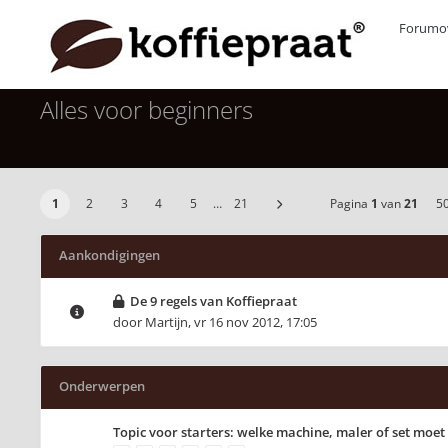
Forumov
Alles voor beginners
1
2
3
4
5
…
21
Pagina
1
van
21
5
Aankondigingen
De 9 regels van Koffiepraat
door
Martijn
,
vr 16 nov 2012, 17:05
Onderwerpen
Topic voor starters: welke machine, maler of set moet