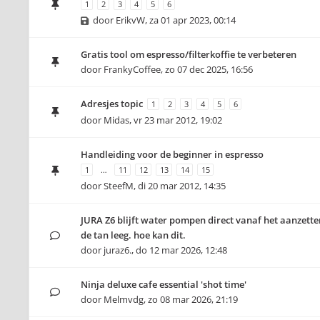
1
2
3
4
5
6
door
ErikvW
,
za 01 apr 2023, 00:14
Gratis tool om espresso/filterkoffie te verbeteren
door
FrankyCoffee
,
zo 07 dec 2025, 16:56
Adresjes topic
1
2
3
4
5
6
door
Midas
,
vr 23 mar 2012, 19:02
Handleiding voor de beginner in espresso
1
…
11
12
13
14
15
door
SteefM
,
di 20 mar 2012, 14:35
JURA Z6 blijft water pompen direct vanaf het aanzett
de tan leeg. hoe kan dit.
door
juraz6.
,
do 12 mar 2026, 12:48
Ninja deluxe cafe essential 'shot time'
door
Melmvdg
,
zo 08 mar 2026, 21:19