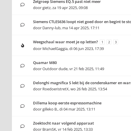
Zetgroep Siemens EQ.5 past niet meer
door
gietz
,
za 19 apr 2025, 09:08
Siemens CTLES636 loopt niet goed door en begint te s
door
Danny-lub
,
ma 14 apr 2025, 17:11
Weegschaal waar moet je op letten?
1
2
3
door
MichaelGaggia
,
di 06 jun 2023, 17:39
Quamar M80
door
Outdoor dude
,
vr 21 feb 2025, 11:49
Delonghi magnifica S lekt bij de condenskamer en w
door
RoedoeristretX
,
wo 26 feb 2025, 13:54
Dillema koop eerste espressomachine
door
gilleko B.
,
di 04 mar 2025, 13:11
Zoektocht naar volgend apparaat
door
BramSK
,
vr 14 feb 2025, 13:33