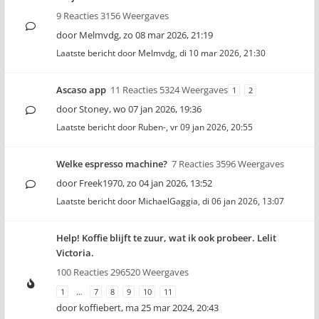
9 Reacties 3156 Weergaves
door
Melmvdg
,
zo 08 mar 2026, 21:19
Laatste bericht door
Melmvdg
,
di 10 mar 2026, 21:30
Ascaso app
11 Reacties 5324 Weergaves
1
2
door
Stoney
,
wo 07 jan 2026, 19:36
Laatste bericht door
Ruben-
,
vr 09 jan 2026, 20:55
Welke espresso machine?
7 Reacties 3596 Weergaves
door
Freek1970
,
zo 04 jan 2026, 13:52
Laatste bericht door
MichaelGaggia
,
di 06 jan 2026, 13:07
Help! Koffie blijft te zuur, wat ik ook probeer. Lelit
Victoria.
100 Reacties 296520 Weergaves
1
…
7
8
9
10
11
door
koffiebert
,
ma 25 mar 2024, 20:43