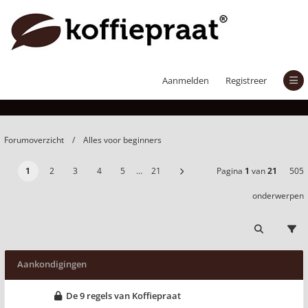
Alles voor beginners
Aanmelden
Registreer
Forumoverzicht
Alles voor beginners
1
2
3
4
5
…
21
Pagina
1
van
21
505
onderwerpen
Aankondigingen
De 9 regels van Koffiepraat