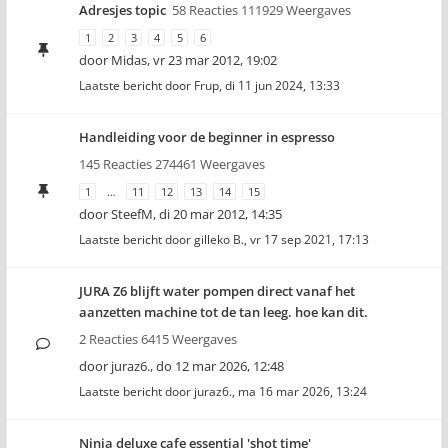
Adresjes topic
58 Reacties 111929 Weergaves
1
2
3
4
5
6
door
Midas
,
vr 23 mar 2012, 19:02
Laatste bericht door
Frup
,
di 11 jun 2024, 13:33
Handleiding voor de beginner in espresso
145 Reacties 274461 Weergaves
1
…
11
12
13
14
15
door
SteefM
,
di 20 mar 2012, 14:35
Laatste bericht door
gilleko B.
,
vr 17 sep 2021, 17:13
JURA Z6 blijft water pompen direct vanaf het
aanzetten machine tot de tan leeg. hoe kan dit.
2 Reacties 6415 Weergaves
door
juraz6.
,
do 12 mar 2026, 12:48
Laatste bericht door
juraz6.
,
ma 16 mar 2026, 13:24
Ninja deluxe cafe essential 'shot time'