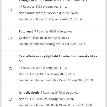
Vraagje over functioneren Expobar Brewtus IV
17 Reacties 6463 Weergaves
1
2
door
ToniMacaroni
,
wo 15 okt 2025, 14:36
Laatste bericht door
Hk87
,
vr 17 okt 2025, 23:37
Futurmat
7 Reacties 4906 Weergaves
door
Pilske
,
di 30 sep 2025, 18:43
Laatste bericht door
fransg
,
wo 01 okt 2025, 09:34
Te snelle doorlooptijd Lelit Elizabeth icm eureka libra
55
11 Reacties 4247 Weergaves
1
2
door
KLERK86!19
,
ma 08 sep 2025, 22:56
Laatste bericht door
merelhof95
,
wo 10 sep 2025, 11:39
lelit elizabeth
5 Reacties 3473 Weergaves
door
KLERK86!19
,
za 30 aug 2025, 12:16
Laatste bericht door
KLERK86!19
,
ma 01 sep 2025, 02:06