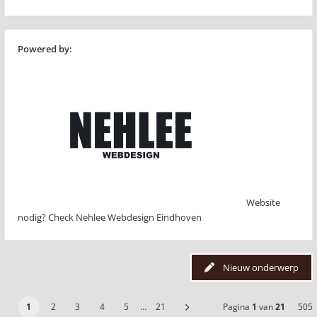
Powered by:
Website
nodig? Check Nehlee Webdesign Eindhoven
Nieuw onderwerp
1
2
3
4
5
…
21
Pagina
1
van
21
505