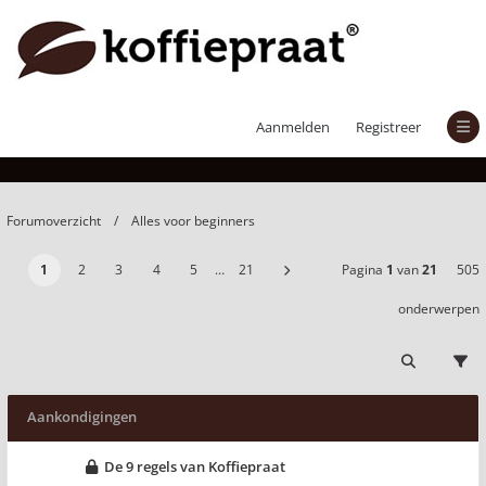
Alles voor beginners
Aanmelden
Registreer
Forumoverzicht
Alles voor beginners
1
2
3
4
5
…
21
Pagina
1
van
21
505
onderwerpen
Aankondigingen
De 9 regels van Koffiepraat