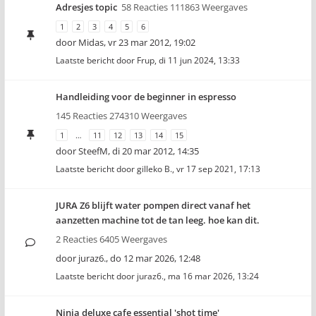
Adresjes topic
58 Reacties 111863 Weergaves
1
2
3
4
5
6
door
Midas
,
vr 23 mar 2012, 19:02
Laatste bericht door
Frup
,
di 11 jun 2024, 13:33
Handleiding voor de beginner in espresso
145 Reacties 274310 Weergaves
1
…
11
12
13
14
15
door
SteefM
,
di 20 mar 2012, 14:35
Laatste bericht door
gilleko B.
,
vr 17 sep 2021, 17:13
JURA Z6 blijft water pompen direct vanaf het
aanzetten machine tot de tan leeg. hoe kan dit.
2 Reacties 6405 Weergaves
door
juraz6.
,
do 12 mar 2026, 12:48
Laatste bericht door
juraz6.
,
ma 16 mar 2026, 13:24
Ninja deluxe cafe essential 'shot time'