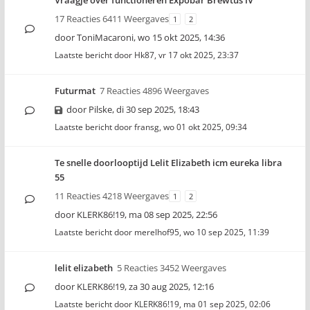
Vraagje over functioneren Expobar Brewtus IV
17 Reacties 6411 Weergaves
1
2
door
ToniMacaroni
,
wo 15 okt 2025, 14:36
Laatste bericht door
Hk87
,
vr 17 okt 2025, 23:37
Futurmat
7 Reacties 4896 Weergaves
door
Pilske
,
di 30 sep 2025, 18:43
Laatste bericht door
fransg
,
wo 01 okt 2025, 09:34
Te snelle doorlooptijd Lelit Elizabeth icm eureka libra
55
11 Reacties 4218 Weergaves
1
2
door
KLERK86!19
,
ma 08 sep 2025, 22:56
Laatste bericht door
merelhof95
,
wo 10 sep 2025, 11:39
lelit elizabeth
5 Reacties 3452 Weergaves
door
KLERK86!19
,
za 30 aug 2025, 12:16
Laatste bericht door
KLERK86!19
,
ma 01 sep 2025, 02:06