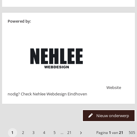
Powered by:
Website
nodig? Check Nehlee Webdesign Eindhoven
Nieuw onderwerp
1
2
3
4
5
…
21
Pagina
1
van
21
505