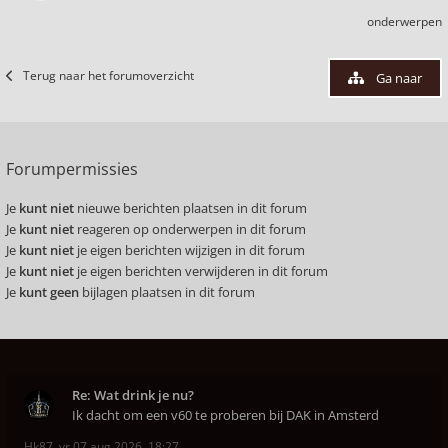
onderwerpen
Terug naar het forumoverzicht
Ga naar
Forumpermissies
Je
kunt niet
nieuwe berichten plaatsen in dit forum
Je
kunt niet
reageren op onderwerpen in dit forum
Je
kunt niet
je eigen berichten wijzigen in dit forum
Je
kunt niet
je eigen berichten verwijderen in dit forum
Je
kunt geen
bijlagen plaatsen in dit forum
Re: Wat drink je nu?
Ik dacht om een v60 te proberen bij DAK in Amsterd
Hk87
,
vr 07 aug 2026, 18:27