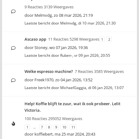
9 Reacties 3139 Weergaves
door
Melmvdg
,
zo 08 mar 2026, 21:19
Laatste bericht door
Melmvdg
,
di 10 mar 2026, 21:30
Ascaso app
11 Reacties 5298 Weergaves
1
2
door
Stoney
,
wo 07 jan 2026, 19:36
Laatste bericht door
Ruben-
,
vr 09 jan 2026, 20:55
Welke espresso machine?
7 Reacties 3585 Weergaves
door
Freek1970
,
zo 04 jan 2026, 13:52
Laatste bericht door
MichaelGaggia
,
di 06 jan 2026, 13:07
Help! Koffie blijft te zuur, wat ik ook probeer. Lelit
Victoria.
100 Reacties 295052 Weergaves
1
…
7
8
9
10
11
door
koffiebert
,
ma 25 mar 2024, 20:43