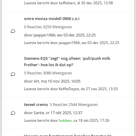
Laatste bericht door
koffiebert
,
di 30 dec 2025, 12:08
omre monza modell 0900 c.e.i
0 Reacties 3259 Weergaves
door
jaapjan1966
,
wo 03 dec 2025, 22:25
Laatste bericht door
jaapjan1966
,
wo 03 dec 2025, 22:25
Siemens EQ5 "zegt" nog alleen: 'pull/push milk
frother'- hoe los ik dat op?
5 Reacties 3086 Weergaves
door
Art
,
ma 10 nov 2025, 16:05
Laatste bericht door
KoffieDepot
,
do 27 nov 2025, 13:33
teveel crema
5 Reacties 2544 Weergaves
door
Sante
,
vr 17 okt 2025, 12:37
Laatste bericht door
bobbee
,
za 18 okt 2025, 17:26