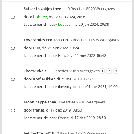
Suiker in zakjes thee....
0 Reacties 8020 Weergaves
door
bobbee
,
ma 29 jan 2024, 20:39
Laatste bericht door
bobbee
,
ma 29 jan 2024, 20:39
Loveramics Pro Tea Cup
3 Reacties 11598 Weergaves
door
R0B
,
do 21 apr 2022, 13:24
Laatste bericht door
Ben70
,
vr 11 nov 2022, 06:42
Theewinkels
23 Reacties 61051 Weergaves
1
2
3
door
KoffieKikker
,
di 21 mei 2013, 17:52
Laatste bericht door
iloveoxytocin
,
do 01 apr 2021, 10:00
Moon Zappa thee
0 Reacties 9701 Weergaves
door
fransg
,
di 17 dec 2019, 08:50
Laatste bericht door
fransg
,
di 17 dec 2019, 08:50
het FesTEAval’18
0 Reacties 12626 Weergaves