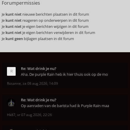
Forumpermissies
Je
kunt niet
nieuwe berichten plaatsen in dit forum
Je
kunt niet
reageren op onderwerpen in dit forum
Je
kunt niet
je eigen berichten wijzigen in dit forum
Je
kunt niet
je eigen berichten verwijderen in dit forum
Je
kunt geen
bijlagen plaatsen in dit forum
Re: Wat drink je nu?
Aha. De purple Rain heb ik hier thuis ook op de mo
Rosanne
,
za 08 aug 2026, 14:09
Re: Wat drink je nu?
Op aanraden van de barista had ik Purple Rain maa
Hk87
,
vr 07 aug 2026, 22:26