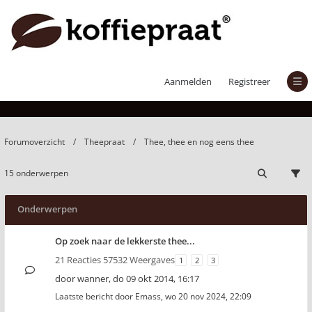
Thee, thee en nog eens thee
Aanmelden
Registreer
Forumoverzicht
Theepraat
Thee, thee en nog eens thee
15 onderwerpen
Onderwerpen
Op zoek naar de lekkerste thee...
21 Reacties 57532 Weergaves
1
2
3
door
wanner
,
do 09 okt 2014, 16:17
Laatste bericht door
Emass
,
wo 20 nov 2024, 22:09