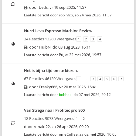
1
2
door
bvds
,
vr 19 sep 2025, 11:57
Laatste bericht door
robinfcb
,
zo 24 mei 2026, 11:37
Nurri Leva Espresso Machine Review
34 Reacties 13280 Weergaves
1
2
3
4
door
HuibN
,
do 03 aug 2023, 16:11
Laatste bericht door
Pti
,
vr 22 mei 2026, 19:57
Het is bijna tijd om te kiezen.
67 Reacties 46139 Weergaves
1
…
3
4
5
6
7
door
Freaky666
,
vr 20 mar 2026, 15:41
Laatste bericht door
bobbee
,
do 07 mei 2026, 20:12
Van Strega naar Profitec pro 800
18 Reacties 9073 Weergaves
1
2
door
ronald22
,
zo 26 apr 2026, 09:20
Laatste bericht door
omeCoffee
,
za 02 mei 2026, 10:05