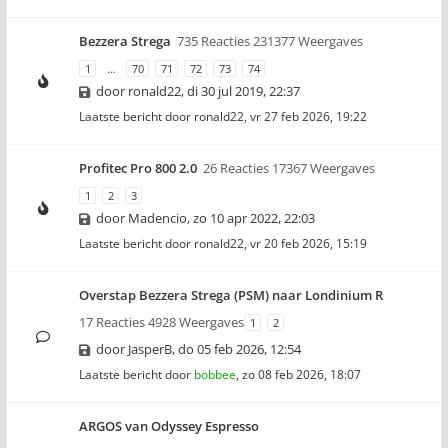
Bezzera Strega
735 Reacties 231377 Weergaves
1
…
70
71
72
73
74
door
ronald22
,
di 30 jul 2019, 22:37
Laatste bericht door
ronald22
,
vr 27 feb 2026, 19:22
Profitec Pro 800 2.0
26 Reacties 17367 Weergaves
1
2
3
door
Madencio
,
zo 10 apr 2022, 22:03
Laatste bericht door
ronald22
,
vr 20 feb 2026, 15:19
Overstap Bezzera Strega (PSM) naar Londinium R
17 Reacties 4928 Weergaves
1
2
door
JasperB
,
do 05 feb 2026, 12:54
Laatste bericht door
bobbee
,
zo 08 feb 2026, 18:07
ARGOS van Odyssey Espresso