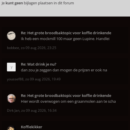
Je
kunt geen
bijlagen plaatsen in dit forum
Re: Het grote broodbaktopic voor koffie drinkende
Ik heb een mockmill 100 maar geen Lupine. Handlei
bobbee
,
zo 09 aug 2026, 23:25
Re: Wat drink je nu?
dan zou je zeggen dan mogen de prijzen er ook na
youssef88
,
zo 09 aug 2026, 19:49
Re: Het grote broodbaktopic voor koffie drinkende
Hier wordt overwogen om een graanmolen aan te scha
Dirk Jan
,
zo 09 aug 2026, 16:34
Koffiekikker