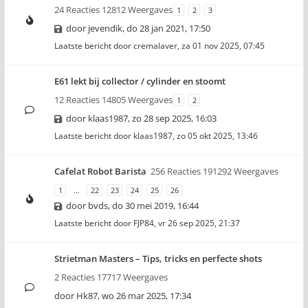
24 Reacties 12812 Weergaves
1
2
3
door
jevendik
,
do 28 jan 2021, 17:50
Laatste bericht door
cremalaver
,
za 01 nov 2025, 07:45
E61 lekt bij collector / cylinder en stoomt
12 Reacties 14805 Weergaves
1
2
door
klaas1987
,
zo 28 sep 2025, 16:03
Laatste bericht door
klaas1987
,
zo 05 okt 2025, 13:46
Cafelat Robot Barista
256 Reacties 191292 Weergaves
1
…
22
23
24
25
26
door
bvds
,
do 30 mei 2019, 16:44
Laatste bericht door
FJP84
,
vr 26 sep 2025, 21:37
Strietman Masters – Tips, tricks en perfecte shots
2 Reacties 17717 Weergaves
door
Hk87
,
wo 26 mar 2025, 17:34