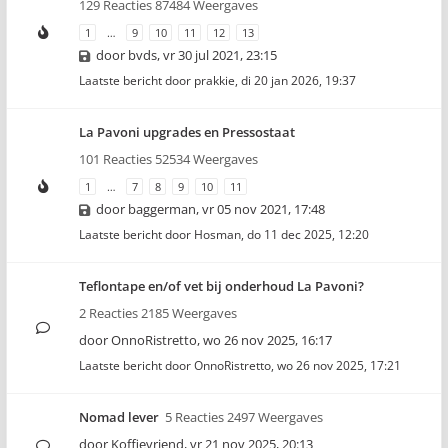
129 Reacties 87484 Weergaves
1
…
9
10
11
12
13
door
bvds
,
vr 30 jul 2021, 23:15
Laatste bericht door
prakkie
,
di 20 jan 2026, 19:37
La Pavoni upgrades en Pressostaat
101 Reacties 52534 Weergaves
1
…
7
8
9
10
11
door
baggerman
,
vr 05 nov 2021, 17:48
Laatste bericht door
Hosman
,
do 11 dec 2025, 12:20
Teflontape en/of vet bij onderhoud La Pavoni?
2 Reacties 2185 Weergaves
door
OnnoRistretto
,
wo 26 nov 2025, 16:17
Laatste bericht door
OnnoRistretto
,
wo 26 nov 2025, 17:21
Nomad lever
5 Reacties 2497 Weergaves
door
Koffievriend
,
vr 21 nov 2025, 20:13