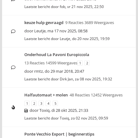
Laatste bericht door
fob
,
vr 21 nov 2025, 22:50
keuze hulp gevraagd
9 Reacties 3689 Weergaves
door
Leutje
,
ma 17 nov 2025, 08:58
Laatste bericht door
Leutje
,
do 20 nov 2025, 19:59
Onderhoud La Pavoni Europiccola
13 Reacties 14599 Weergaves
1
2
door
rmtz
,
do 29 mar 2018, 20:47
Laatste bericht door
Dirk Jan
,
za 08 nov 2025, 19:32
Halfautomaat + molen
48 Reacties 12452 Weergaves
1
2
3
4
5
door
Toxiq
,
di 28 okt 2025, 21:33
Laatste bericht door
Toxiq
,
zo 02 nov 2025, 09:59
Ponte Vecchio Export | beginnerstips