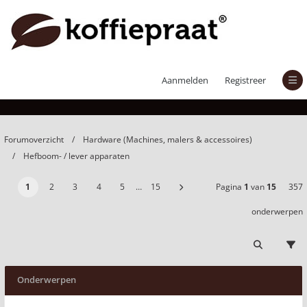
Hefboom- / lever apparaten
Aanmelden
Registreer
Forumoverzicht
Hardware (Machines, malers & accessoires)
Hefboom- / lever apparaten
1
2
3
4
5
…
15
Pagina
1
van
15
357
onderwerpen
Onderwerpen