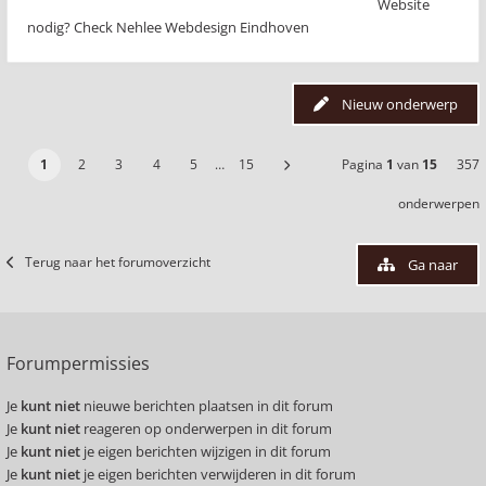
Website
nodig? Check Nehlee Webdesign Eindhoven
Nieuw onderwerp
1
2
3
4
5
…
15
Pagina
1
van
15
357
onderwerpen
Terug naar het forumoverzicht
Ga naar
Forumpermissies
Je
kunt niet
nieuwe berichten plaatsen in dit forum
Je
kunt niet
reageren op onderwerpen in dit forum
Je
kunt niet
je eigen berichten wijzigen in dit forum
Je
kunt niet
je eigen berichten verwijderen in dit forum