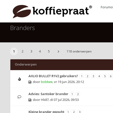
Forumov
Branders
1
2
3
4
5
118 onderwerpen
Onderwerpen
AIILIO BULLET R1V2 gebruikers?
1
2
3
4
5
6
door
bobbee
,
vr 19 jun 2026, 20:12
Advies: Santoker brander
1
2
door
Hk87
,
di 07 jul 2026, 09:53
Kleine brander gezocht
1
2
3