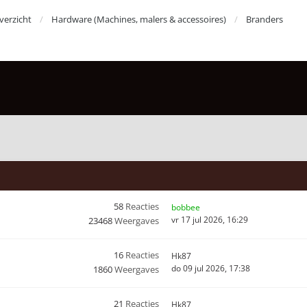
erzicht
Hardware (Machines, malers & accessoires)
Branders
58
Reacties
bobbee
vr 17 jul 2026, 16:29
23468
Weergaves
16
Reacties
Hk87
do 09 jul 2026, 17:38
1860
Weergaves
21
Reacties
Hk87