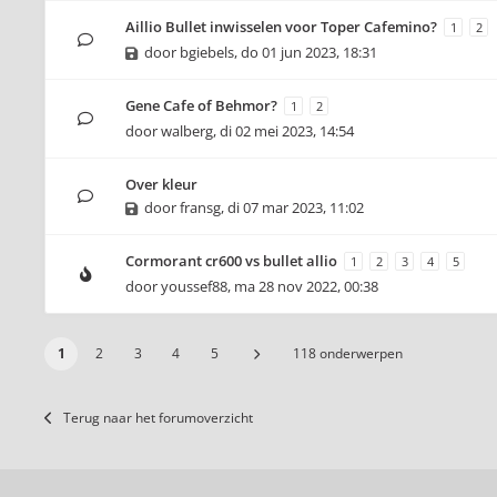
Aillio Bullet inwisselen voor Toper Cafemino?
1
2
door
bgiebels
,
do 01 jun 2023, 18:31
Gene Cafe of Behmor?
1
2
door
walberg
,
di 02 mei 2023, 14:54
Over kleur
door
fransg
,
di 07 mar 2023, 11:02
Cormorant cr600 vs bullet allio
1
2
3
4
5
door
youssef88
,
ma 28 nov 2022, 00:38
1
2
3
4
5
118 onderwerpen
Terug naar het forumoverzicht