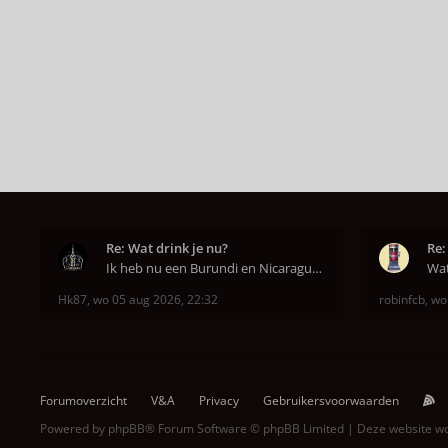
Re: Wat drink je nu?
Re:
Ik heb nu een Burundi en Nicaragua van het hoofdkw
Hk87
,
wo 05 aug 2026, 22:32
robinfcb
,
wo
Forumoverzicht
V&A
Privacy
Gebruikersvoorwaarden
Powered by
phpBB
® Forum Software © phpBB Limited | Deze website 