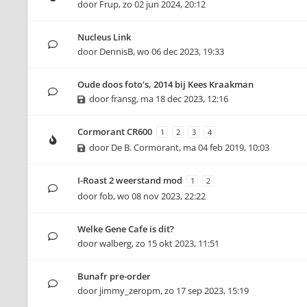
door
Frup
,
zo 02 jun 2024, 20:12
Nucleus Link
door
DennisB
,
wo 06 dec 2023, 19:33
Oude doos foto's, 2014 bij Kees Kraakman
door
fransg
,
ma 18 dec 2023, 12:16
Cormorant CR600
1
2
3
4
door
De B. Cormorant
,
ma 04 feb 2019, 10:03
I-Roast 2 weerstand mod
1
2
door
fob
,
wo 08 nov 2023, 22:22
Welke Gene Cafe is dit?
door
walberg
,
zo 15 okt 2023, 11:51
Bunafr pre-order
door
jimmy_zeropm
,
zo 17 sep 2023, 15:19