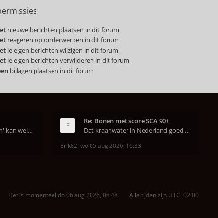
ermissies
et
nieuwe berichten plaatsen in dit forum
et
reageren op onderwerpen in dit forum
et
je eigen berichten wijzigen in dit forum
et
je eigen berichten verwijderen in dit forum
een
bijlagen plaatsen in dit forum
Re: Bonen met score SCA 90+
Dat van dat 'jaren geleden' kan wel kloppen, onze
Dat kraanwater in Nederland goed is heeft helema
Erik82
,
wo 05 aug 2026, 16:33
Het is momenteel do 06 aug 2026, 08:48
Alle tijden zijn
UTC+02:00