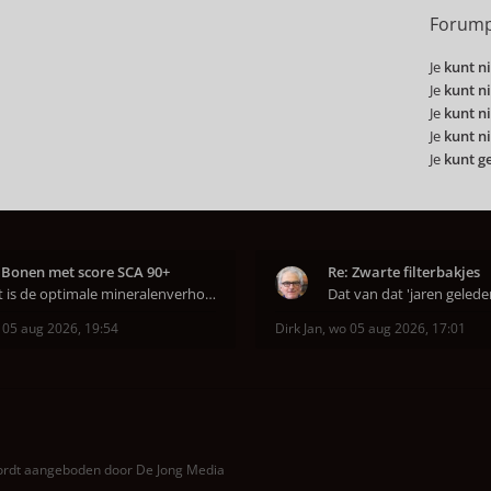
Forump
Je
kunt ni
Je
kunt ni
Je
kunt ni
Je
kunt ni
Je
kunt g
 Bonen met score SCA 90+
Re: Zwarte filterbakjes
Wat is de optimale mineralenverhouding volgens j
 05 aug 2026, 19:54
Dirk Jan
,
wo 05 aug 2026, 17:01
wordt aangeboden door
De Jong Media