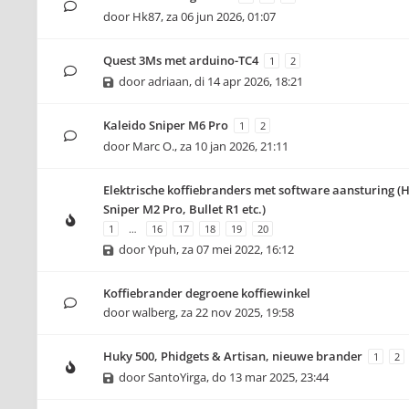
door
Hk87
,
za 06 jun 2026, 01:07
Quest 3Ms met arduino-TC4
1
2
door
adriaan
,
di 14 apr 2026, 18:21
Kaleido Sniper M6 Pro
1
2
door
Marc O.
,
za 10 jan 2026, 21:11
Elektrische koffiebranders met software aansturing (
Sniper M2 Pro, Bullet R1 etc.)
1
…
16
17
18
19
20
door
Ypuh
,
za 07 mei 2022, 16:12
Koffiebrander degroene koffiewinkel
door
walberg
,
za 22 nov 2025, 19:58
Huky 500, Phidgets & Artisan, nieuwe brander
1
2
door
SantoYirga
,
do 13 mar 2025, 23:44