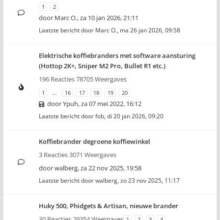
1
2
door
Marc O.
,
za 10 jan 2026, 21:11
Laatste bericht door
Marc O.
,
ma 26 jan 2026, 09:58
Elektrische koffiebranders met software aansturing
(Hottop 2K+, Sniper M2 Pro, Bullet R1 etc.)
196 Reacties 78705 Weergaves
1
…
16
17
18
19
20
door
Ypuh
,
za 07 mei 2022, 16:12
Laatste bericht door
fob
,
di 20 jan 2026, 09:20
Koffiebrander degroene koffiewinkel
3 Reacties 3071 Weergaves
door
walberg
,
za 22 nov 2025, 19:58
Laatste bericht door
walberg
,
zo 23 nov 2025, 11:17
Huky 500, Phidgets & Artisan, nieuwe brander
30 Reacties 29354 Weergaves
1
2
3
4