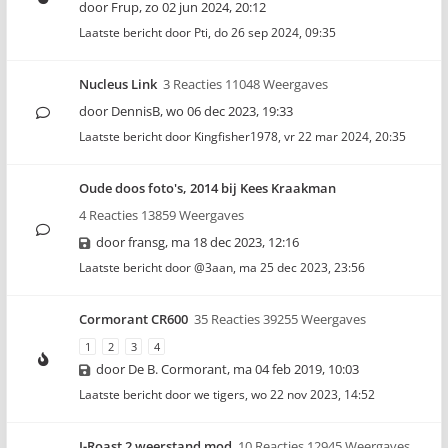
door
Frup
,
zo 02 jun 2024, 20:12
Laatste bericht door
Pti
,
do 26 sep 2024, 09:35
Nucleus Link
3 Reacties 11048 Weergaves
door
DennisB
,
wo 06 dec 2023, 19:33
Laatste bericht door
Kingfisher1978
,
vr 22 mar 2024, 20:35
Oude doos foto's, 2014 bij Kees Kraakman
4 Reacties 13859 Weergaves
door
fransg
,
ma 18 dec 2023, 12:16
Laatste bericht door
@3aan
,
ma 25 dec 2023, 23:56
Cormorant CR600
35 Reacties 39255 Weergaves
1
2
3
4
door
De B. Cormorant
,
ma 04 feb 2019, 10:03
Laatste bericht door
we tigers
,
wo 22 nov 2023, 14:52
I-Roast 2 weerstand mod
10 Reacties 12945 Weergaves