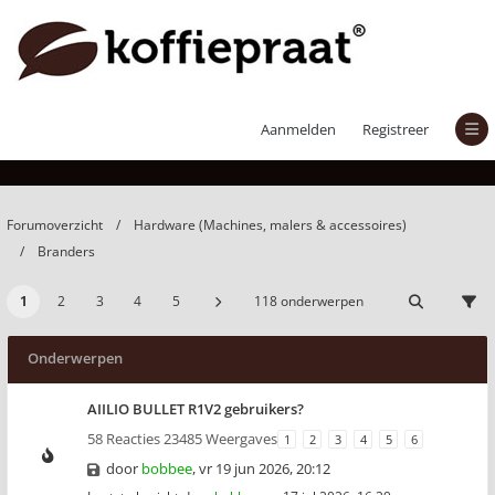
Branders
Aanmelden
Registreer
Forumoverzicht
Hardware (Machines, malers & accessoires)
Branders
1
2
3
4
5
118 onderwerpen
Onderwerpen
AIILIO BULLET R1V2 gebruikers?
58 Reacties 23485 Weergaves
1
2
3
4
5
6
door
bobbee
,
vr 19 jun 2026, 20:12