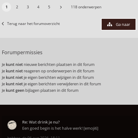
1
2
3
4
5
118 onderwerpen
Terug naar het forumoverzicht
Ga naar
Forumpermissies
Je
kunt niet
nieuwe berichten plaatsen in dit forum
Je
kunt niet
reageren op onderwerpen in dit forum
Je
kunt niet
je eigen berichten wijzigen in dit forum
Je
kunt niet
je eigen berichten verwijderen in dit forum
Je
kunt geen
bijlagen plaatsen in dit forum
Re: Wat drink je nu?
Een goed begin is het halve werk! [emoji6]
bobbee
,
do 06 aug 2026, 18:11