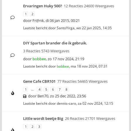
Ervaringen Huky 500?
12 Reacties 24600 Weergaves
1
2
door
Fr@nk
,
di 06 jan 2015, 00:21
Laatste bericht door
SantoYirga
,
wo 22 jan 2025, 14:35
DIY Spartan brander die ik gebruik.
3 Reacties 5743 Weergaves
door
bobbee
,
zo 17 nov 2024, 21:19
Laatste bericht door
bobbee
,
ma 18 nov 2024, 07:31
Gene Cafe CBR101
77 Reacties 54465 Weergaves
1
…
4
5
6
7
8
door
Ben70
,
zo 25 dec 2022, 23:56
Laatste bericht door
dennis-caro
,
za 02 nov 2024, 12:15
Little wordt beetje Big
26 Reacties 21701 Weergaves
1
2
3