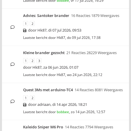
Laatste bericht door
bobbee
,
vr 17 jul 2026, 16:29
Advies: Santoker brander
16 Reacties 1879 Weergaves
1
2
door
Hk87
,
di 07 jul 2026, 09:53
Laatste bericht door
Hk87
,
do 09 jul 2026, 17:38
Kleine brander gezocht
21 Reacties 28229 Weergaves
1
2
3
door
Hk87
,
za 06 jun 2026, 01:07
Laatste bericht door
Hk87
,
wo 24 jun 2026, 22:12
Quest 3Ms met arduino-TC4
14 Reacties 8081 Weergaves
1
2
door
adriaan
,
di 14 apr 2026, 18:21
Laatste bericht door
bobbee
,
zo 14 jun 2026, 12:57
Kaleido Sniper M6 Pro
14 Reacties 7794 Weergaves