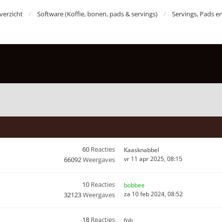
erzicht
Software (Koffie, bonen, pads & servings)
Servings, Pads e
60
Reacties
Kaasknabbel
vr 11 apr 2025, 08:15
66092
Weergaves
10
Reacties
bobbee
za 10 feb 2024, 08:52
32123
Weergaves
18
Reacties
fob