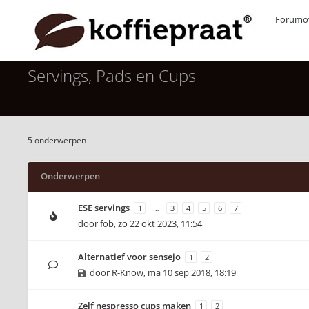
Forumov
Servings, Pads en Cups
5 onderwerpen
Onderwerpen
ESE servings
1
…
3
4
5
6
7
door
fob
,
zo 22 okt 2023, 11:54
Alternatief voor sensejo
1
2
door
R-Know
,
ma 10 sep 2018, 18:19
Zelf nespresso cups maken
1
2