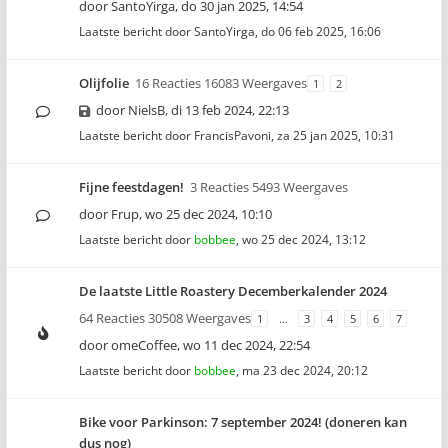
door
SantoYirga
,
do 30 jan 2025, 14:54
Laatste bericht door
SantoYirga
,
do 06 feb 2025, 16:06
Olijfolie
16 Reacties 16083 Weergaves
1
2
door
NielsB
,
di 13 feb 2024, 22:13
Laatste bericht door
FrancisPavoni
,
za 25 jan 2025, 10:31
Fijne feestdagen!
3 Reacties 5493 Weergaves
door
Frup
,
wo 25 dec 2024, 10:10
Laatste bericht door
bobbee
,
wo 25 dec 2024, 13:12
De laatste Little Roastery Decemberkalender 2024
64 Reacties 30508 Weergaves
1
…
3
4
5
6
7
door
omeCoffee
,
wo 11 dec 2024, 22:54
Laatste bericht door
bobbee
,
ma 23 dec 2024, 20:12
Bike voor Parkinson: 7 september 2024! (doneren kan
dus nog)