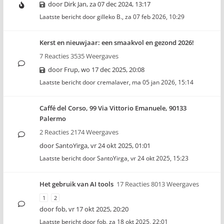
door
Dirk Jan
,
za 07 dec 2024, 13:17
Laatste bericht door
gilleko B.
,
za 07 feb 2026, 10:29
Kerst en nieuwjaar: een smaakvol en gezond 2026!
7 Reacties 3535 Weergaves
door
Frup
,
wo 17 dec 2025, 20:08
Laatste bericht door
cremalaver
,
ma 05 jan 2026, 15:14
Caffé del Corso, 99 Via Vittorio Emanuele, 90133
Palermo
2 Reacties 2174 Weergaves
door
SantoYirga
,
vr 24 okt 2025, 01:01
Laatste bericht door
SantoYirga
,
vr 24 okt 2025, 15:23
Het gebruik van AI tools
17 Reacties 8013 Weergaves
1
2
door
fob
,
vr 17 okt 2025, 20:20
Laatste bericht door
fob
,
za 18 okt 2025, 22:01