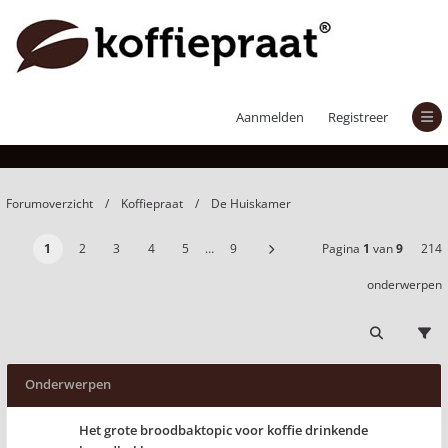
De Huiskamer
Aanmelden
Registreer
Forumoverzicht
Koffiepraat
De Huiskamer
1
2
3
4
5
…
9
Pagina
1
van
9
214
onderwerpen
Onderwerpen
Het grote broodbaktopic voor koffie drinkende