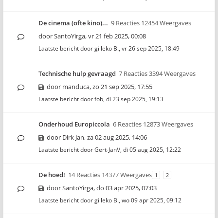
De cinema (ofte kino)...
9 Reacties 12454 Weergaves
door
SantoYirga
,
vr 21 feb 2025, 00:08
Laatste bericht door
gilleko B.
,
vr 26 sep 2025, 18:49
Technische hulp gevraagd
7 Reacties 3394 Weergaves
door
manduca
,
zo 21 sep 2025, 17:55
Laatste bericht door
fob
,
di 23 sep 2025, 19:13
Onderhoud Europiccola
6 Reacties 12873 Weergaves
door
Dirk Jan
,
za 02 aug 2025, 14:06
Laatste bericht door
Gert-JanV
,
di 05 aug 2025, 12:22
De hoed!
14 Reacties 14377 Weergaves
1
2
door
SantoYirga
,
do 03 apr 2025, 07:03
Laatste bericht door
gilleko B.
,
wo 09 apr 2025, 09:12