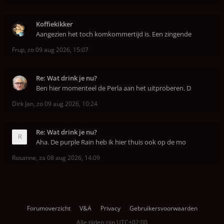
Koffiekikker
Aangezien het toch komkommertijd is. Een zingende
Frup
,
zo 09 aug 2026, 15:07
Re: Wat drink je nu?
Ben hier momenteel de Perla aan het uitproberen. D
Dirk Jan
,
zo 09 aug 2026, 10:24
Re: Wat drink je nu?
Aha. De purple Rain heb ik hier thuis ook op de mo
Rosanne
,
za 08 aug 2026, 14:09
Forumoverzicht
V&A
Privacy
Gebruikersvoorwaarden
Alle tijden zijn
UTC+02:00