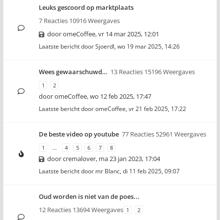
Leuks gescoord op marktplaats
7 Reacties 10916 Weergaves
door
omeCoffee
,
vr 14 mar 2025, 12:01
Laatste bericht door
Sjoerdl
,
wo 19 mar 2025, 14:26
Wees gewaarschuwd…
13 Reacties 15196 Weergaves
1
2
door
omeCoffee
,
wo 12 feb 2025, 17:47
Laatste bericht door
omeCoffee
,
vr 21 feb 2025, 17:22
De beste video op youtube
77 Reacties 52961 Weergaves
1
…
4
5
6
7
8
door
cremalover
,
ma 23 jan 2023, 17:04
Laatste bericht door
mr Blanc
,
di 11 feb 2025, 09:07
Oud worden is niet van de poes...
12 Reacties 13694 Weergaves
1
2