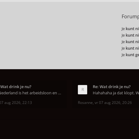
Forump
Je
kunt ni
Je
kunt ni
Je
kunt ni
Je
kunt ni
Je
kunt g
 Wat drink je nu?
Re: Wat drink je nu?
In Nederland is het arbeidsloon en de winkelhuur o
07 aug 2026, 22:13
Rosanne
,
vr 07 aug 2026, 20:26