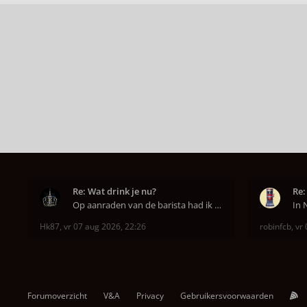
Re: Wat drink je nu?
Re:
Op aanraden van de barista had ik Purple Rain maa
Hk87
,
vr 07 aug 2026, 22:26
robinfcb
,
vr 
Forumoverzicht
V&A
Privacy
Gebruikersvoorwaarden