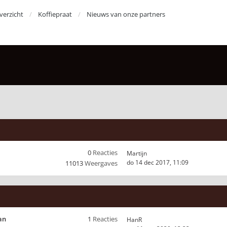
erzicht
Koffiepraat
Nieuws van onze partners
0
Reacties
Martijn
do 14 dec 2017, 11:09
11013
Weergaves
an
1
Reacties
HanR