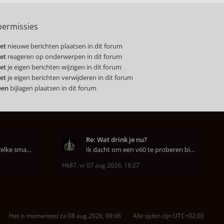
ermissies
et
nieuwe berichten plaatsen in dit forum
et
reageren op onderwerpen in dit forum
et
je eigen berichten wijzigen in dit forum
et
je eigen berichten verwijderen in dit forum
een
bijlagen plaatsen in dit forum
Re: Wat drink je nu?
Hahahaha ja dat klopt. Welke smaak had je?? Ben
Ik dacht om een v60 te proberen bij DAK in Amsterd
Hk87
,
vr 07 aug 2026, 18:27
Het is momenteel za 08 aug 2026, 09:06
Alle tijden zijn
UTC+02:00