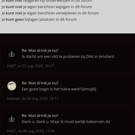
Je
kunt niet
reageren op onderwerpen in dit forum
Je
kunt niet
je eigen berichten wijzigen in dit forum
Je
kunt niet
je eigen berichten verwijderen in dit forum
Je
kunt geen
bijlagen plaatsen in dit forum
Re: Wat drink je nu?
Ik dacht om een v60 te proberen bij DAK in Amsterd
Hk87
,
vr 07 aug 2026, 18:27
Re: Wat drink je nu?
Een goed begin is het halve werk! [emoji6]
bobbee
,
do 06 aug 2026, 18:11
Re: Wat drink je nu?
Dank u, dank u. Maar ik moet eerlijk bekennen da
Hk87
,
do 06 aug 2026, 17:49