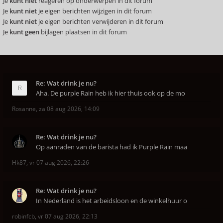
Je
kunt niet
reageren op onderwerpen in dit forum
Je
kunt niet
je eigen berichten wijzigen in dit forum
Je
kunt niet
je eigen berichten verwijderen in dit forum
Je
kunt geen
bijlagen plaatsen in dit forum
Re: Wat drink je nu?
Aha. De purple Rain heb ik hier thuis ook op de mo
Rosanne
,
za 08 aug 2026, 14:09
Re: Wat drink je nu?
Op aanraden van de barista had ik Purple Rain maa
Hk87
,
vr 07 aug 2026, 22:26
Re: Wat drink je nu?
In Nederland is het arbeidsloon en de winkelhuur o
robinfcb
,
vr 07 aug 2026, 22:13