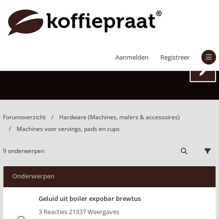
Machines voor servings, pads en cups
Aanmelden
Registreer
Forumoverzicht
Hardware (Machines, malers & accessoires)
Machines voor servings, pads en cups
9 onderwerpen
Onderwerpen
Geluid uit boiler expobar brewtus
3 Reacties 21337 Weergaves