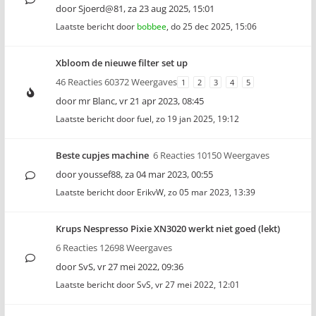
door
Sjoerd@81
,
za 23 aug 2025, 15:01
Laatste bericht door
bobbee
,
do 25 dec 2025, 15:06
Xbloom de nieuwe filter set up
46 Reacties 60372 Weergaves
1
2
3
4
5
door
mr Blanc
,
vr 21 apr 2023, 08:45
Laatste bericht door
fuel
,
zo 19 jan 2025, 19:12
Beste cupjes machine
6 Reacties 10150 Weergaves
door
youssef88
,
za 04 mar 2023, 00:55
Laatste bericht door
ErikvW
,
zo 05 mar 2023, 13:39
Krups Nespresso Pixie XN3020 werkt niet goed (lekt)
6 Reacties 12698 Weergaves
door
SvS
,
vr 27 mei 2022, 09:36
Laatste bericht door
SvS
,
vr 27 mei 2022, 12:01