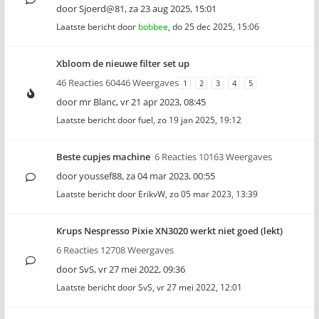
door
Sjoerd@81
,
za 23 aug 2025, 15:01
Laatste bericht door
bobbee
,
do 25 dec 2025, 15:06
Xbloom de nieuwe filter set up
46 Reacties 60446 Weergaves
1
2
3
4
5
door
mr Blanc
,
vr 21 apr 2023, 08:45
Laatste bericht door
fuel
,
zo 19 jan 2025, 19:12
Beste cupjes machine
6 Reacties 10163 Weergaves
door
youssef88
,
za 04 mar 2023, 00:55
Laatste bericht door
ErikvW
,
zo 05 mar 2023, 13:39
Krups Nespresso Pixie XN3020 werkt niet goed (lekt)
6 Reacties 12708 Weergaves
door
SvS
,
vr 27 mei 2022, 09:36
Laatste bericht door
SvS
,
vr 27 mei 2022, 12:01