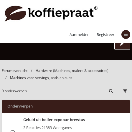
Machines voor servings, pads en cups
Aanmelden
Registreer
Forumoverzicht
Hardware (Machines, malers & accessoires)
Machines voor servings, pads en cups
9 onderwerpen
Onderwerpen
Geluid uit boiler expobar brewtus
3 Reacties 21383 Weergaves