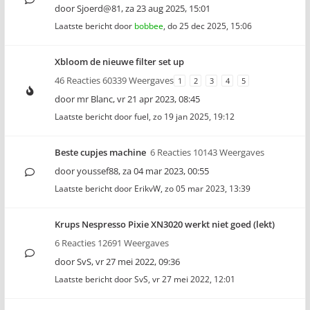
door
Sjoerd@81
,
za 23 aug 2025, 15:01
Laatste bericht door
bobbee
,
do 25 dec 2025, 15:06
Xbloom de nieuwe filter set up
46 Reacties 60339 Weergaves
1
2
3
4
5
door
mr Blanc
,
vr 21 apr 2023, 08:45
Laatste bericht door
fuel
,
zo 19 jan 2025, 19:12
Beste cupjes machine
6 Reacties 10143 Weergaves
door
youssef88
,
za 04 mar 2023, 00:55
Laatste bericht door
ErikvW
,
zo 05 mar 2023, 13:39
Krups Nespresso Pixie XN3020 werkt niet goed (lekt)
6 Reacties 12691 Weergaves
door
SvS
,
vr 27 mei 2022, 09:36
Laatste bericht door
SvS
,
vr 27 mei 2022, 12:01