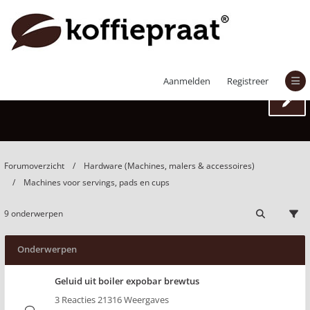
Machines voor servings, pads en cups
Aanmelden
Registreer
Forumoverzicht
Hardware (Machines, malers & accessoires)
Machines voor servings, pads en cups
9 onderwerpen
Onderwerpen
Geluid uit boiler expobar brewtus
3 Reacties 21316 Weergaves