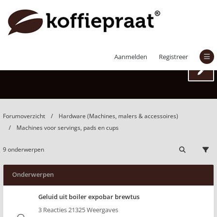
Machines voor servings, pads en cups
Aanmelden
Registreer
Forumoverzicht
Hardware (Machines, malers & accessoires)
Machines voor servings, pads en cups
9 onderwerpen
Onderwerpen
Geluid uit boiler expobar brewtus
3 Reacties 21325 Weergaves