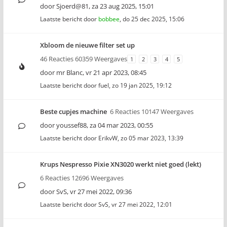
door
Sjoerd@81
,
za 23 aug 2025, 15:01
Laatste bericht door
bobbee
,
do 25 dec 2025, 15:06
Xbloom de nieuwe filter set up
46 Reacties 60359 Weergaves
1
2
3
4
5
door
mr Blanc
,
vr 21 apr 2023, 08:45
Laatste bericht door
fuel
,
zo 19 jan 2025, 19:12
Beste cupjes machine
6 Reacties 10147 Weergaves
door
youssef88
,
za 04 mar 2023, 00:55
Laatste bericht door
ErikvW
,
zo 05 mar 2023, 13:39
Krups Nespresso Pixie XN3020 werkt niet goed (lekt)
6 Reacties 12696 Weergaves
door
SvS
,
vr 27 mei 2022, 09:36
Laatste bericht door
SvS
,
vr 27 mei 2022, 12:01