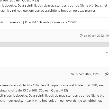
,5 a 16%. (Op een Quest M3S)
een logboekje. Daar schrijf ik ook de maalstanden voor de Niche bij. Nu, is het
maar ik vind het leuk om een overzichtje te hebben op deze manier.
Robot | Eureka XL | Kinu M47 Phoenix | Cormorant CR 600
zo 09 okt 2022, 19
zo 09 okt 2022, 19:18
es meestal rond de 14 a 15%. Een Ethiopiër soms wat lichter met 13%, een
ging richting de 15,5 a 16%. (Op een Quest M3S)
 bij in een logboekje. Daar schrijf ik ook de maalstanden voor de Niche bij.
 echt meer nodig, maar ik vind het leuk om een overzichtje te hebben op