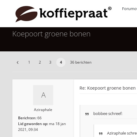
Forumov
Koepoort groene bonen
1
2
3
4
36 berichten
Re: Koepoort groene bonen
Aziraphale
bobbee
schreef:
Berichten:
66
Lid geworden op:
ma 18 jan
2021, 09:34
Aziraphale schre