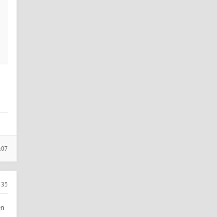
:07
35
en