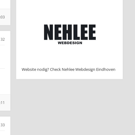
:03
32
Website nodig? Check Nehlee Webdesign Eindhoven
:11
33