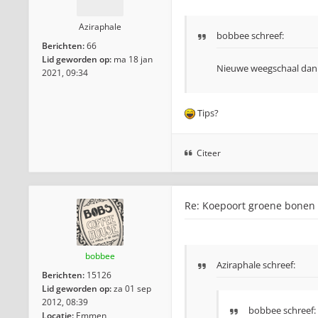
Aziraphale
bobbee
schreef:
Berichten:
66
Lid geworden op:
ma 18 jan
Nieuwe weegschaal dan
2021, 09:34
Tips?
Citeer
Re: Koepoort groene bonen
bobbee
Aziraphale schreef:
Berichten:
15126
Lid geworden op:
za 01 sep
2012, 08:39
bobbee
schreef:
Locatie:
Emmen