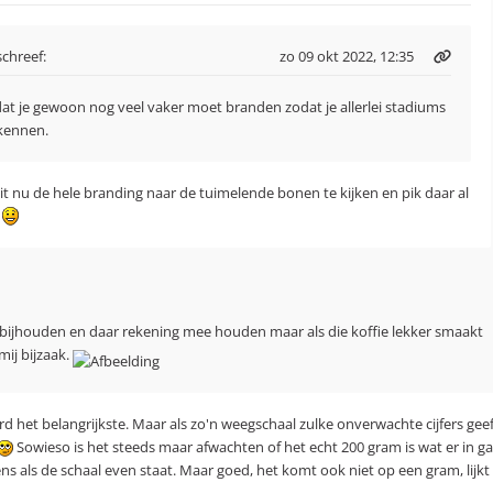
chreef:
zo 09 okt 2022, 12:35
dat je gewoon nog veel vaker moet branden zodat je allerlei stadiums
kennen.
zit nu de hele branding naar de tuimelende bonen te kijken en pik daar al
.
s bijhouden en daar rekening mee houden maar als die koffie lekker smaakt
mij bijzaak.
rd het belangrijkste. Maar als zo'n weegschaal zulke onverwachte cijfers gee
Sowieso is het steeds maar afwachten of het echt 200 gram is wat er in ga
 als de schaal even staat. Maar goed, het komt ook niet op een gram, lijkt