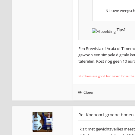
Nieuwe weegsch
Tips?
Een Brewista of Acaia of Timemo
gewoon een simpele digitale ke
taferelen. Kost nog geen 10 eur
Numbers are good but never loose the fo
Citeer
Re: Koepoort groene bonen
Ik zit met gewichtsverlies mees