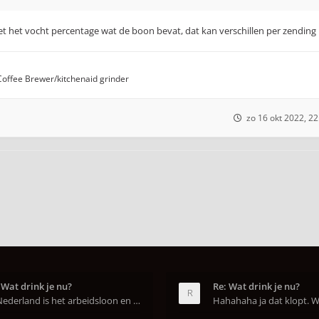
t het vocht percentage wat de boon bevat, dat kan verschillen per zending
 Coffee Brewer/kitchenaid grinder
zo 16 okt 2022, 22
 Wat drink je nu?
Re: Wat drink je nu?
In Nederland is het arbeidsloon en de winkelhuur o