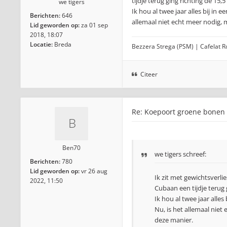
tijdje terug ging richting de 15
we tigers
Ik hou al twee jaar alles bij in 
Berichten:
646
allemaal niet echt meer nodig, 
Lid geworden op:
za 01 sep
2018, 18:07
Locatie:
Breda
Bezzera Strega (PSM) | Cafelat 
Citeer
Re: Koepoort groene bonen
Ben70
we tigers
schreef:
Berichten:
780
Lid geworden op:
vr 26 aug
Ik zit met gewichtsverli
2022, 11:50
Cubaan een tijdje terug 
Ik hou al twee jaar alles
Nu, is het allemaal niet
deze manier.