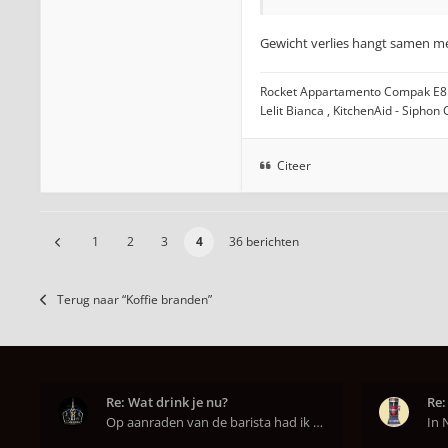
Gewicht verlies hangt samen me
Rocket Appartamento Compak E8
Lelit Bianca , KitchenAid - Siphon
Citeer
1
2
3
4
36 berichten
Terug naar “Koffie branden”
Re: Wat drink je nu?
Re:
Op aanraden van de barista had ik Purple Rain maa