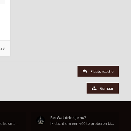
:39
Plaats reactie
Ga naar
Re: Wat drink je nu?
Hahahaha ja dat klopt. Welke smaak had je?? Ben
Ik dacht om een v60 te proberen bij DAK in Amsterd