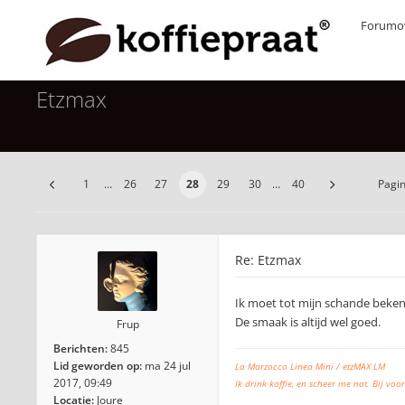
Forumov
Etzmax
1
…
26
27
28
29
30
…
40
Pagi
Re: Etzmax
Ik moet tot mijn schande bekenn
De smaak is altijd wel goed.
Frup
Berichten:
845
Lid geworden op:
ma 24 jul
La Marzocco Linea Mini / etzMAX LM
2017, 09:49
Ik drink koffie, en scheer me nat. Bij voor
Locatie:
Joure