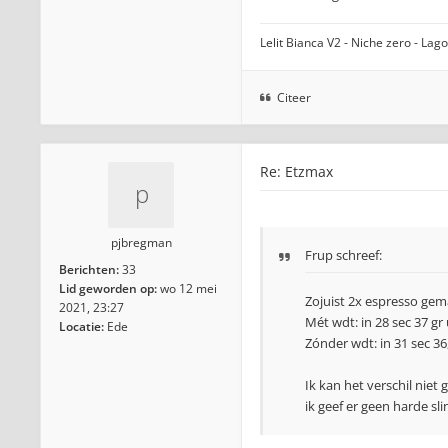
Lelit Bianca V2 - Niche zero - La
Citeer
Re: Etzmax
pjbregman
Frup schreef:
Berichten:
33
Lid geworden op:
wo 12 mei
Zojuist 2x espresso gem
2021, 23:27
Mét wdt: in 28 sec 37 gr 
Locatie:
Ede
Zónder wdt: in 31 sec 36,
Ik kan het verschil niet
ik geef er geen harde sli