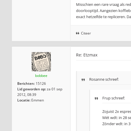
Misschien een rare vraag als red
doorlooptijd. Aangezien koffieb
exact hetzelfde te repliceren. Da
Citeer
Re: Etzmax
bobbee
Rosanne schreef:
Berichten:
15126
Lid geworden op:
za 01 sep
2012, 08:39
Frup schreef:
Locatie:
Emmen
Zojuist 2x espr
Mét wdt: in 28 se
Zónder wdt: in 31