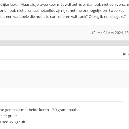
elijke leek… Maar als je twee keer mét wdt zet, is er dan ook niet een verschil
onen ook niet allemaal hetzelfde zijn lijkt het me onmogelijk om twee keer
t is een variabele die nooit te controleren valt toch? Of zeg ik nu iets geks?
ma 04 nov 2024, 13
esso gemaakt met beide keren 17,9 gram maalsel:
c 37 gr uit
 sec 36,3 gr uit.