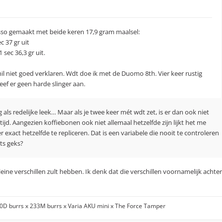
esso gemaakt met beide keren 17,9 gram maalsel:
c 37 gr uit
 sec 36,3 gr uit.
hil niet goed verklaren. Wdt doe ik met de Duomo 8th. Vier keer rustig
eef er geen harde slinger aan.
 als redelijke leek… Maar als je twee keer mét wdt zet, is er dan ook niet
tijd. Aangezien koffiebonen ook niet allemaal hetzelfde zijn lijkt het me
exact hetzelfde te repliceren. Dat is een variabele die nooit te controleren
ets geks?
kleine verschillen zult hebben. Ik denk dat die verschillen voornamelijk achter
00D burrs x 233M burrs x Varia AKU mini x The Force Tamper