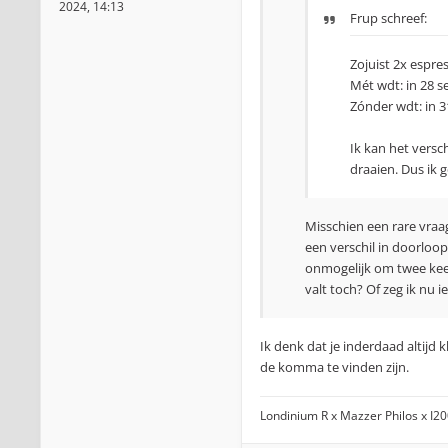
2024, 14:13
Frup schreef:
Zojuist 2x espr
Mét wdt: in 28 se
Zónder wdt: in 31
Ik kan het versc
draaien. Dus ik g
Misschien een rare vraag
een verschil in doorloop
onmogelijk om twee keer 
valt toch? Of zeg ik nu i
Ik denk dat je inderdaad altijd 
de komma te vinden zijn.
Londinium R x Mazzer Philos x I2