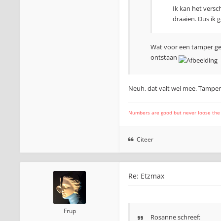
Ik kan het versc
draaien. Dus ik g
Wat voor een tamper geb
ontstaan
Neuh, dat valt wel mee. Tampen 
Numbers are good but never loose the fo
Citeer
Re: Etzmax
Frup
Rosanne
schreef: