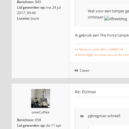
Berichten:
845
Lid geworden op:
ma 24 jul
Wat voor een tamper geb
2017, 09:49
ontstaan
Locatie:
Joure
Ik gebruik een The Force tampe
La Marzocco Linea Mini / etzMAX LM
Ik drink koffie, en scheer me nat. Bij voor
Citeer
Re: Etzmax
omeCoffee
pjbregman schreef:
Berichten:
658
Lid geworden op:
do 11 apr