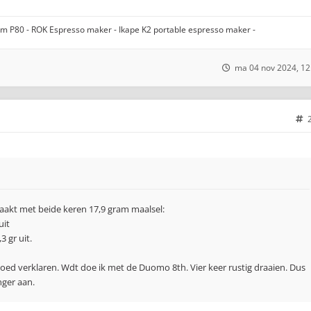
gom P80 - ROK Espresso maker - Ikape K2 portable espresso maker -
ma 04 nov 2024, 12
aakt met beide keren 17,9 gram maalsel:
uit
3 gr uit.
 goed verklaren. Wdt doe ik met de Duomo 8th. Vier keer rustig draaien. Dus
nger aan.