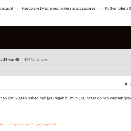
erzicht
Hardware (Machines, malers & accessoires)
Koffiemolens 
na
28
van
40
397 berichten
en dat ik geen naked heb (gekregen bij mijn LM). Staat op m’n wensenlijstj
keur niet tegelijkertijd. Dat geeft ongelukken.