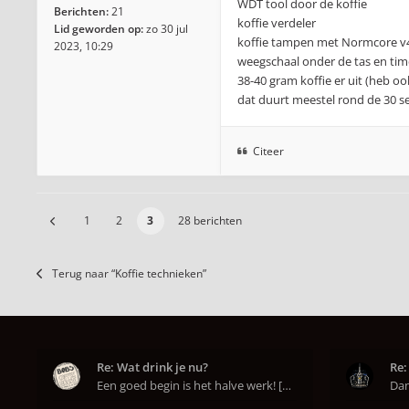
WDT tool door de koffie
Berichten:
21
koffie verdeler
Lid geworden op:
zo 30 jul
koffie tampen met Normcore v
2023, 10:29
weegschaal onder de tas en tim
38-40 gram koffie er uit (heb o
dat duurt meestel rond de 30 
Citeer
1
2
3
28 berichten
Terug naar “Koffie technieken”
Re: Wat drink je nu?
Re:
Een goed begin is het halve werk! [emoji6]