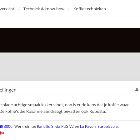
erzicht
Techniek & know-how
Koffie technieken
ellingen
colade achtige smaak lekker vindt, dan is er de kans dat je koffie waar
. De koffie's die Rosanne aandraagt bevatten ook Robusta.
ll 3000
. Werkruimte:
Rancilio Silvia PdG V2
en
La Pavoni Europiccola
.
or.