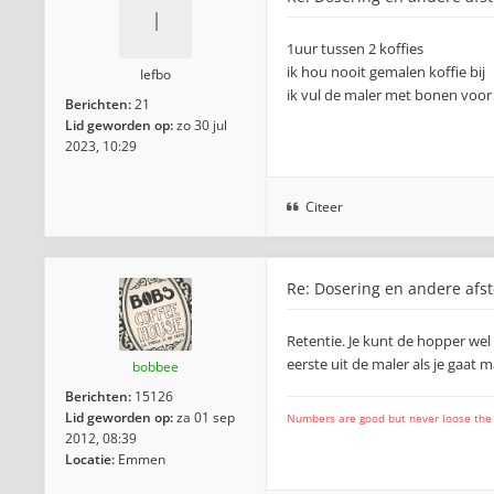
1uur tussen 2 koffies
ik hou nooit gemalen koffie bij
Iefbo
ik vul de maler met bonen voor 
Berichten:
21
Lid geworden op:
zo 30 jul
2023, 10:29
Citeer
Re: Dosering en andere afst
Retentie. Je kunt de hopper wel
eerste uit de maler als je gaat m
bobbee
Berichten:
15126
Lid geworden op:
za 01 sep
Numbers are good but never loose the fo
2012, 08:39
Locatie:
Emmen