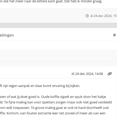
 dat het meer naar de bittere kant gaat. Dat heb ik minder graag.
di 24 dec 2024, 15
ellingen
di 24 dec 2024, 14:08
t zijn eigen aanpak en daar komt ervaring bij kijken.
zien of wat jij doet goed is. Oude koffie sijpelt en spuit door het bakje
d. Te fijne maling kan voor spetters zorgen maar ook niet goed verdeeld
arom wdt toepassen. Te grove maling gaat er ook te hard doorheeft ook
offie. Kortom, van fouten extractie leer net zoveel of meer als van een