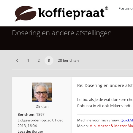
Forumov
Dosering en andere afstellingen
1
2
3
28 berichten
Re: Dosering en andere afst
Lefbo, als je de wat donkere cho
Robusta in zit ook lekker vindt
Dirk Jan
Berichten:
1897
Lid geworden op:
zo 01 dec
Machine voor mijn vrouw:
QuickMi
2013, 16:04
Molen:
Mini Mazzer & Mazzer Maj
Locatie:
Borger