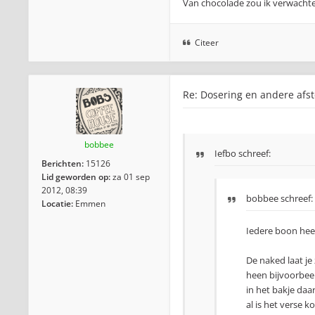
Van chocolade zou ik verwachten
Citeer
Re: Dosering en andere afst
bobbee
Iefbo schreef:
Berichten:
15126
Lid geworden op:
za 01 sep
2012, 08:39
bobbee
schreef:
Locatie:
Emmen
Iedere boon heef
De naked laat je 
heen bijvoorbeel
in het bakje da
al is het verse k