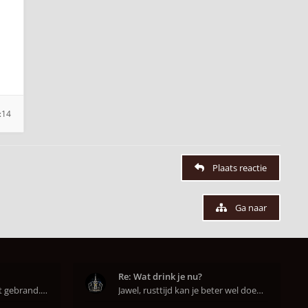
:14
Plaats reactie
Ga naar
Re: Wat drink je nu?
Super dat je zo goed hebt gebrand. Gefeliciteerd!
Jawel, rusttijd kan je beter wel doen anders smaa