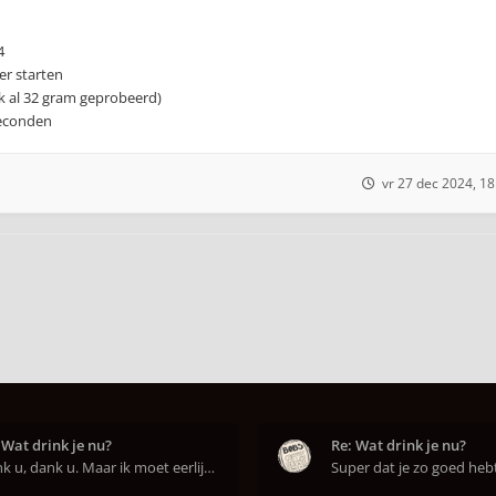
4
er starten
ok al 32 gram geprobeerd)
seconden
vr 27 dec 2024, 18
 Wat drink je nu?
Re: Wat drink je nu?
Dank u, dank u. Maar ik moet eerlijk bekennen da