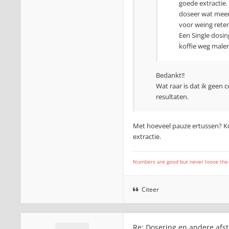
goede extractie.
doseer wat meer 
voor weing reten
Een Single dosin
koffie weg malen
Bedankt!!
Wat raar is dat ik geen c
resultaten.
Met hoeveel pauze ertussen? Ko
extractie.
Numbers are good but never loose the fo
Citeer
Re: Dosering en andere afst