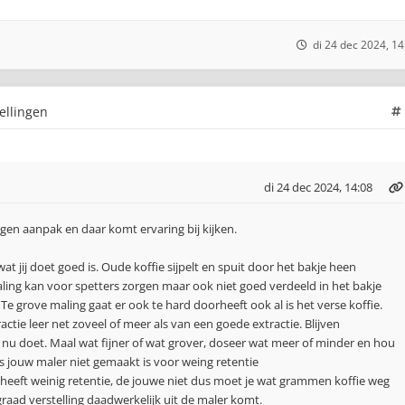
di 24 dec 2024, 14
ellingen
di 24 dec 2024, 14:08
igen aanpak en daar komt ervaring bij kijken.
wat jij doet goed is. Oude koffie sijpelt en spuit door het bakje heen
aling kan voor spetters zorgen maar ook niet goed verdeeld in het bakje
 grove maling gaat er ook te hard doorheeft ook al is het verse koffie.
ctie leer net zoveel of meer als van een goede extractie. Blijven
 nu doet. Maal wat fijner of wat grover, doseer wat meer of minder en hou
s jouw maler niet gemaakt is voor weing retentie
 heeft weinig retentie, de jouwe niet dus moet je wat grammen koffie weg
aad verstelling daadwerkelijk uit de maler komt.