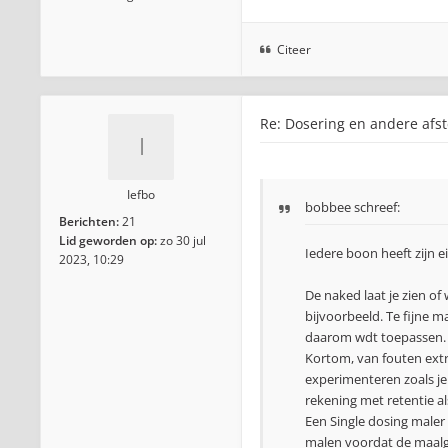
Citeer
Re: Dosering en andere afst
Iefbo
bobbee
schreef:
Berichten:
21
Lid geworden op:
zo 30 jul
Iedere boon heeft zijn e
2023, 10:29
De naked laat je zien of 
bijvoorbeeld. Te fijne m
daarom wdt toepassen. Te
Kortom, van fouten extra
experimenteren zoals je
rekening met retentie al
Een Single dosing maler
malen voordat de maalgr