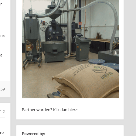
ar
dus
et
:59
Partner worden?
Klik dan hier>
2
re
Powered by: