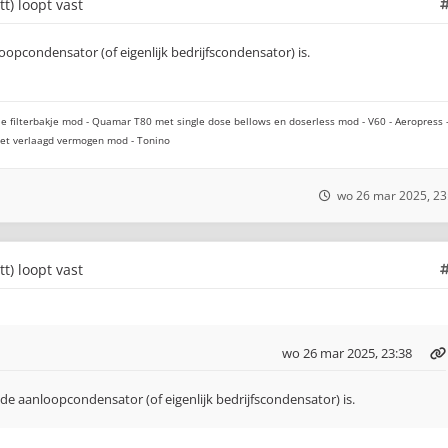
tt) loopt vast
opcondensator (of eigenlijk bedrijfscondensator) is.
e filterbakje mod - Quamar T80 met single dose bellows en doserless mod - V60 - Aeropress 
 met verlaagd vermogen mod - Tonino
wo 26 mar 2025, 23
tt) loopt vast
wo 26 mar 2025, 23:38
de aanloopcondensator (of eigenlijk bedrijfscondensator) is.