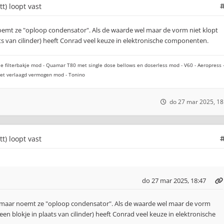
tt) loopt vast
noemt ze "oploop condensator". Als de waarde wel maar de vorm niet klopt
ats van cilinder) heeft Conrad veel keuze in elektronische componenten.
e filterbakje mod - Quamar T80 met single dose bellows en doserless mod - V60 - Aeropress 
 met verlaagd vermogen mod - Tonino
do 27 mar 2025, 18
tt) loopt vast
do 27 mar 2025, 18:47
, maar noemt ze "oploop condensator". Als de waarde wel maar de vorm
 een blokje in plaats van cilinder) heeft Conrad veel keuze in elektronische