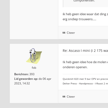
componenten.
ik heb geen idee waar dat ding 
erg ondiep trouwens.....
Citeer
Re: Ascaso I mini (i 2 175 wa
Ik heb geen idee hoe de molen e
onderen openen.
fob
Berichten:
393
Lid geworden op:
do 06 apr
Quickmill 820 met 9 bar OPV en precisi
2023, 14:32
Delter Press - Handpresso - I-Roast 2
Citeer