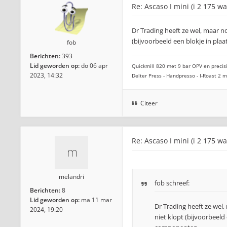
Re: Ascaso I mini (i 2 175 wa
Dr Trading heeft ze wel, maar 
(bijvoorbeeld een blokje in pla
fob
Berichten:
393
Lid geworden op:
do 06 apr
Quickmill 820 met 9 bar OPV en precisi
2023, 14:32
Delter Press - Handpresso - I-Roast 2
Citeer
Re: Ascaso I mini (i 2 175 wa
melandri
fob
schreef:
Berichten:
8
Lid geworden op:
ma 11 mar
Dr Trading heeft ze wel
2024, 19:20
niet klopt (bijvoorbeeld