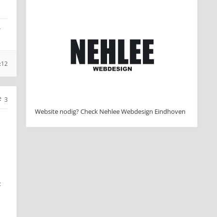
-
:12
3
Website nodig? Check Nehlee Webdesign Eindhoven
t