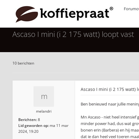
Forumov
Ascaso I mini (i 2 175 watt) loopt vast
10 berichten
Ascaso I mini (i 2 175 watt) 
Ben benieuwd naar jullie mening,
melandri
Mn Ascaso - niet heel intensief
Berichten:
8
minder power had, dus wat grove
Lid geworden op:
ma 11 mar
bonen erin (Barbera) en hij maal
2024, 19:20
dat ie dan heel veel toeren maa