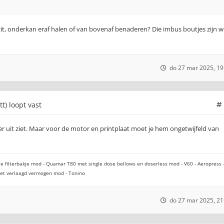
zit, onderkan eraf halen of van bovenaf benaderen? Die imbus boutjes zijn w
do 27 mar 2025, 19
tt) loopt vast
r uit ziet. Maar voor de motor en printplaat moet je hem ongetwijfeld van
e filterbakje mod - Quamar T80 met single dose bellows en doserless mod - V60 - Aeropress 
 met verlaagd vermogen mod - Tonino
do 27 mar 2025, 21