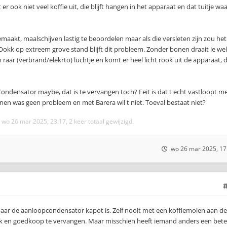
r ook niet veel koffie uit, die blijft hangen in het apparaat en dat tuitje wa
aakt, maalschijven lastig te beoordelen maar als die versleten zijn zou het
Ookk op extreem grove stand blijft dit probleem. Zonder bonen draait ie wel
raar (verbrand/elekrto) luchtje en komt er heel licht rook uit de apparaat, 
ondensator maybe, dat is te vervangen toch? Feit is dat t echt vastloopt m
n was geen probleem en met Barera wil t niet. Toeval bestaat niet?
wo 26 mar 2025, 23:17, 2 keer totaal gewijzigd.
wo 26 mar 2025, 17
maar de aanloopcondensator kapot is. Zelf nooit met een koffiemolen aan de
jk en goedkoop te vervangen. Maar misschien heeft iemand anders een bete