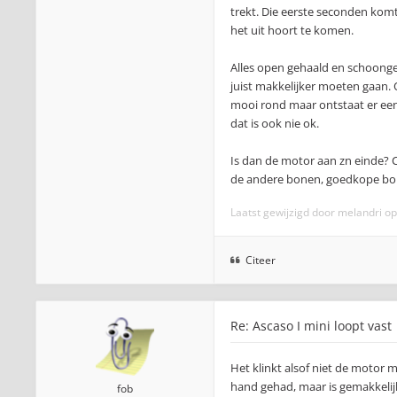
trekt. Die eerste seconden komt e
het uit hoort te komen.
Alles open gehaald en schoongem
juist makkelijker moeten gaan. 
mooi rond maar ontstaat er een 
dat is ook nie ok.
Is dan de motor aan zn einde? C
de andere bonen, goedkope bone
Laatst gewijzigd door
melandri
op 
Citeer
Re: Ascaso I mini loopt vast
Het klinkt alsof niet de motor 
hand gehad, maar is gemakkeli
fob