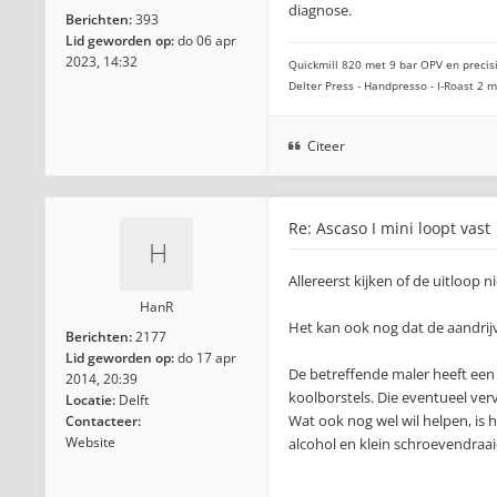
diagnose.
Berichten:
393
Lid geworden op:
do 06 apr
2023, 14:32
Quickmill 820 met 9 bar OPV en precisi
Delter Press - Handpresso - I-Roast 2
Citeer
Re: Ascaso I mini loopt vast
Allereerst kijken of de uitloop ni
HanR
Het kan ook nog dat de aandrijvi
Berichten:
2177
Lid geworden op:
do 17 apr
De betreffende maler heeft een 
2014, 20:39
koolborstels. Die eventueel ver
Locatie:
Delft
Wat ook nog wel wil helpen, is
Contacteer:
Website
alcohol en klein schroevendraaie