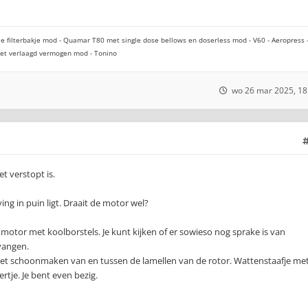
e filterbakje mod - Quamar T80 met single dose bellows en doserless mod - V60 - Aeropress 
 met verlaagd vermogen mod - Tonino
wo 26 mar 2025, 18
et verstopt is.
ng in puin ligt. Draait de motor wel?
motor met koolborstels. Je kunt kijken of er sowieso nog sprake is van
vangen.
 het schoonmaken van en tussen de lamellen van de rotor. Wattenstaafje me
rtje. Je bent even bezig.