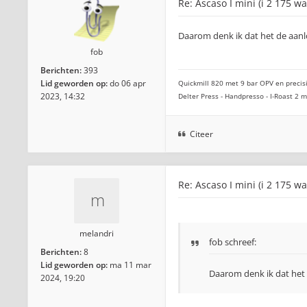
Re: Ascaso I mini (i 2 175 wa
Daarom denk ik dat het de aanlo
fob
Berichten:
393
Lid geworden op:
do 06 apr
Quickmill 820 met 9 bar OPV en precisi
2023, 14:32
Delter Press - Handpresso - I-Roast 2
Citeer
Re: Ascaso I mini (i 2 175 wa
melandri
fob
schreef:
Berichten:
8
Lid geworden op:
ma 11 mar
Daarom denk ik dat het 
2024, 19:20