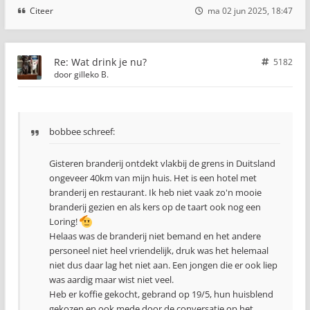
Citeer
ma 02 jun 2025, 18:47
Re: Wat drink je nu?
5182
door
gilleko B.
bobbee schreef:
Gisteren branderij ontdekt vlakbij de grens in Duitsland
ongeveer 40km van mijn huis. Het is een hotel met
branderij en restaurant. Ik heb niet vaak zo'n mooie
branderij gezien en als kers op de taart ook nog een
Loring!
Helaas was de branderij niet bemand en het andere
personeel niet heel vriendelijk, druk was het helemaal
niet dus daar lag het niet aan. Een jongen die er ook liep
was aardig maar wist niet veel.
Heb er koffie gekocht, gebrand op 19/5, hun huisblend
gekozen en ook mede door de conversatie op het