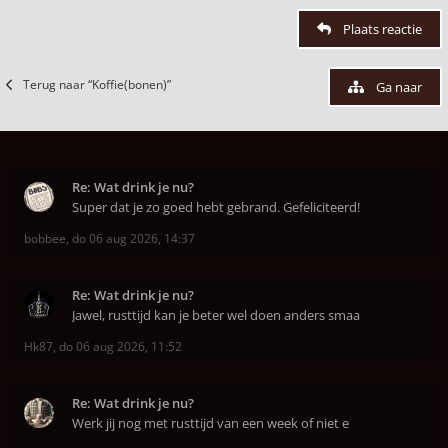
Plaats reactie
Terug naar “Koffie(bonen)”
Ga naar
Re: Wat drink je nu?
Super dat je zo goed hebt gebrand. Gefeliciteerd!
bobbee
,
do 06 aug 2026, 14:37
Re: Wat drink je nu?
Jawel, rusttijd kan je beter wel doen anders smaa
Hk87
,
do 06 aug 2026, 11:52
Re: Wat drink je nu?
Werk jij nog met rusttijd van een week of niet e