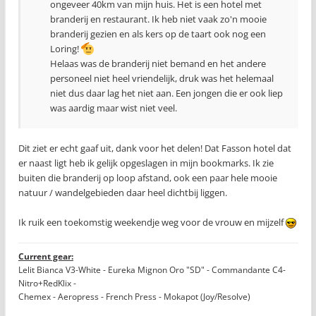
ongeveer 40km van mijn huis. Het is een hotel met
branderij en restaurant. Ik heb niet vaak zo'n mooie
branderij gezien en als kers op de taart ook nog een
Loring!
Helaas was de branderij niet bemand en het andere
personeel niet heel vriendelijk, druk was het helemaal
niet dus daar lag het niet aan. Een jongen die er ook liep
was aardig maar wist niet veel.
Dit ziet er echt gaaf uit, dank voor het delen! Dat Fasson hotel dat
er naast ligt heb ik gelijk opgeslagen in mijn bookmarks. Ik zie
buiten die branderij op loop afstand, ook een paar hele mooie
natuur / wandelgebieden daar heel dichtbij liggen.
Ik ruik een toekomstig weekendje weg voor de vrouw en mijzelf
Current gear:
Lelit Bianca V3-White - Eureka Mignon Oro "SD" - Commandante C4-
Nitro+RedKlix -
Chemex - Aeropress - French Press - Mokapot (Joy/Resolve)