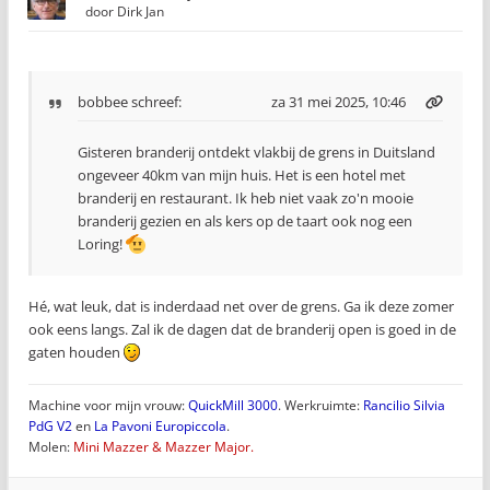
door
Dirk Jan
bobbee
schreef:
za 31 mei 2025, 10:46
Gisteren branderij ontdekt vlakbij de grens in Duitsland
ongeveer 40km van mijn huis. Het is een hotel met
branderij en restaurant. Ik heb niet vaak zo'n mooie
branderij gezien en als kers op de taart ook nog een
Loring!
Hé, wat leuk, dat is inderdaad net over de grens. Ga ik deze zomer
ook eens langs. Zal ik de dagen dat de branderij open is goed in de
gaten houden
Machine voor mijn vrouw:
QuickMill 3000
. Werkruimte:
Rancilio Silvia
PdG V2
en
La Pavoni Europiccola
.
Molen:
Mini Mazzer & Mazzer Major.