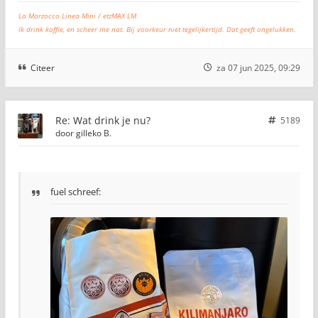
La Marzocco Linea Mini / etzMAX LM
Ik drink koffie, en scheer me nat. Bij voorkeur niet tegelijkertijd. Dat geeft ongelukken.
Citeer
za 07 jun 2025, 09:29
Re: Wat drink je nu?
5189
door
gilleko B.
fuel schreef: