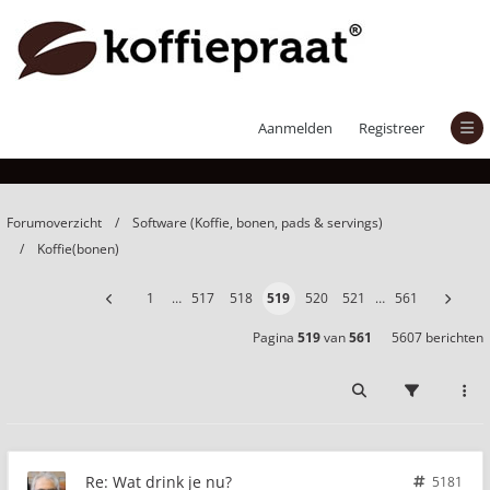
Wat drink je nu?
Aanmelden
Registreer
Forumoverzicht
Software (Koffie, bonen, pads & servings)
Koffie(bonen)
1
…
517
518
519
520
521
…
561
Pagina
519
van
561
5607 berichten
Re: Wat drink je nu?
5181