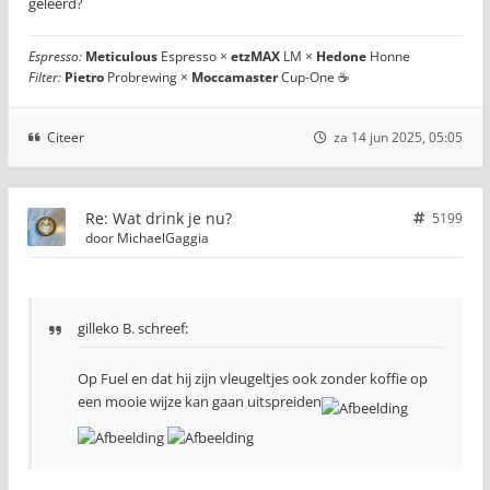
geleerd?
Espresso:
Meticulous
Espresso ×
etzMAX
LM ×
Hedone
Honne
Filter:
Pietro
Probrewing ×
Moccamaster
Cup-One ☕
Citeer
za 14 jun 2025, 05:05
Re: Wat drink je nu?
5199
door
MichaelGaggia
gilleko B. schreef:
Op Fuel en dat hij zijn vleugeltjes ook zonder koffie op
een mooie wijze kan gaan uitspreiden