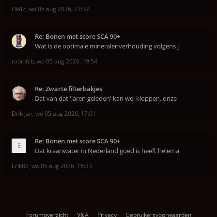
Hk87
,
wo 05 aug 2026, 22:32
Re: Bonen met score SCA 90+
Wat is de optimale mineralenverhouding volgens j
robinfcb
,
wo 05 aug 2026, 19:54
Re: Zwarte filterbakjes
Dat van dat 'jaren geleden' kan wel kloppen, onze
Dirk Jan
,
wo 05 aug 2026, 17:01
Re: Bonen met score SCA 90+
Dat kraanwater in Nederland goed is heeft helema
Erik82
,
wo 05 aug 2026, 16:33
Forumoverzicht
V&A
Privacy
Gebruikersvoorwaarden