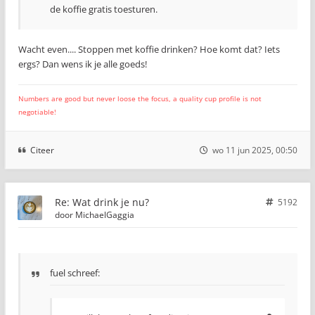
de koffie gratis toesturen.
Wacht even.... Stoppen met koffie drinken? Hoe komt dat? Iets
ergs? Dan wens ik je alle goeds!
Numbers are good but never loose the focus, a quality cup profile is not
negotiable!
Citeer
wo 11 jun 2025, 00:50
Re: Wat drink je nu?
5192
door
MichaelGaggia
fuel schreef: