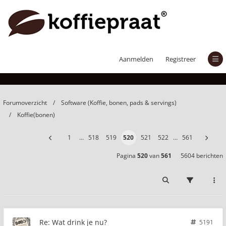
Wat drink je nu?
Aanmelden
Registreer
Forumoverzicht
Software (Koffie, bonen, pads & servings)
Koffie(bonen)
1
…
518
519
520
521
522
…
561
Pagina
520
van
561
5604 berichten
Re: Wat drink je nu?
5191