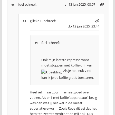
fuel
schreef:
vr 13 jun 2025, 08:07
gilleko B.
schreef:
do 12 jun 2025, 23:44
fuel schreef:
Ook mijn laatste espresso want
moet stoppen met koffie drinken
. Als je het leuk vind
kan ik je de koffie gratis toesturen.
Heel lief, maar zou mij er niet goed over
voelen. Als er 1 met koffie(apparatuur) bezig
was dan was jij het wel in de meest
superlatieve vorm. Zoals Reve dit zei dat het
hem ten zeerste verdroot en mij ook. Dus