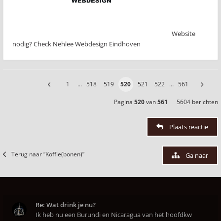
Website
nodig? Check Nehlee Webdesign Eindhoven
1
…
518
519
520
521
522
…
561
Pagina
520
van
561
5604 berichten
Plaats reactie
Terug naar “Koffie(bonen)”
Ga naar
Re: Wat drink je nu?
Ik heb nu een Burundi en Nicaragua van het hoofdkw